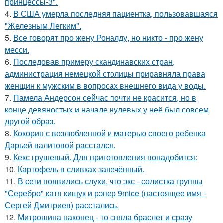
принцессы-3".
4.
В США умерла последняя пациентка, пользовавшаяся
"Железным Легким".
5.
Все говорят про жену Роналду, но никто - про жену
месси.
6.
Последовав примеру скандинавских стран,
администрация немецкой столицы приравняла права
женщин к мужским в вопросах внешнего вида у воды.
7.
Памела Андерсон сейчас почти не красится, но в
конце девяностых и начале нулевых у неё был совсем
другой образ.
8.
Кокорин с возлюбленной и матерью своего ребенка
Дарьей валитовой расстался.
9.
Кекс грушевый. Для приготовления понадобится:
10.
Картофель в сливках запечённый.
11.
В сети появились слухи, что экс - солистка группы
"Серебро" катя кищук и рэпер 9mice (настоящее имя -
Сергей Дмитриев) расстались.
12.
Митрошина наконец - то сняла браслет и сразу