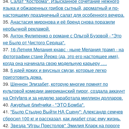
34.
Салат "Кострома". Изысканное сочетание нежного
языка и обжаренных грибов сытный, ароматный и по-
настоящему праздничный салат для особенного вечера.
35.
Анастасия миронова и её бренд снова поразили
необычной рекламой.
36.
Антон Филипенко о романе с Ольгой Бузовой - "Это
не Было от Чистого Сердца".
37.
16-Летняя Мелания кнавс - ныне Мелания трамп - на
фотографии стане Йерко (да, это его настоящее имя),
когда она начинала свою модельную карьеру ….
38.
5 идей ярких и вкусных смузи, которые легко
приготовить дома.
39.
Шеннон Элизабет, которую многие помнят по
культовой комедии американский пирог, создала аккаунт
на Onlyfans и за неделю заработала миллион долларов.
40.
Ажурhые блиhчиkи - "ЭТO Бомба".
41.
"Было Стыдно Выйти НА Сцену": Александр семчев
сбросил 100 кг и рассказал, как диабет спас ему жизнь.
42.
Звезда "Игры Престолов" Эмилия Кларк на пороге