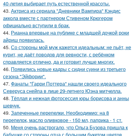
40-летия выбирает путь естественной красоты.
43.
Актриса из сериала "Дневники Вампира" Кэндис
аккола вместе с партнером Стивеном Крюгером
официально вступили в брак.
44.
Рианна впервые на публике с младшей дочкой роки
айриш появилась.
45.
Со стороны мой муж кажется идеальным: не пьёт, не
курит, не даёт поводов для ревности, с ребёнком
справляется отлично, да и готовит лучше многих.
46.
Появились новые кадры с сидни суини из третьего
сезона "Эйфории".
47.
Фанаты "Гарри Поттера" нашли своего идеального
Северуса снейпа в лице 29-летнего Юэна митчелла.
48.
Тёплая и нежная фотосессия юры борисова и анны
шевчук.
49.
Запеченные перепелки. Необходимио: на 8
перепелок, масло оливковое - 150 мл, паприка - 1 ст.
50.
Меня очень растрогало, что Ольга Бузова пришла к
бабушке со стороны отца с большим букетом цветов.