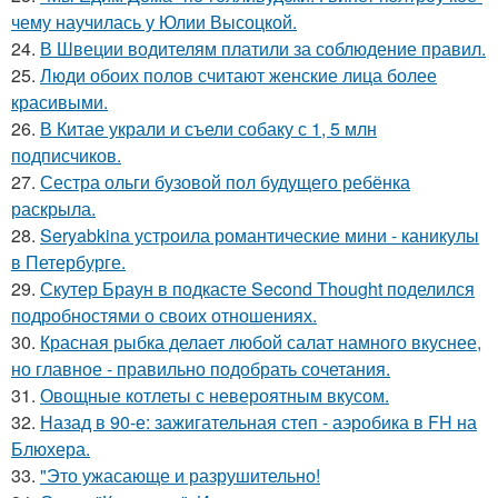
чему научилась у Юлии Высоцкой.
24.
В Швеции водителям платили за соблюдение правил.
25.
Люди обоих полов считают женские лица более
красивыми.
26.
В Китае украли и съели собаку с 1, 5 млн
подписчиков.
27.
Сестра ольги бузовой пол будущего ребёнка
раскрыла.
28.
Seryabkina устроила романтические мини - каникулы
в Петербурге.
29.
Скутер Браун в подкасте Second Thought поделился
подробностями о своих отношениях.
30.
Красная рыбка делает любой салат намного вкуснее,
но главное - правильно подобрать сочетания.
31.
Овощные котлеты с невероятным вкусом.
32.
Назад в 90-е: зажигательная степ - аэробика в FH на
Блюхера.
33.
"Это ужасающе и разрушительно!