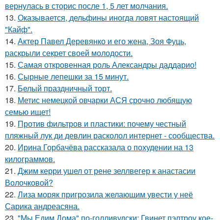
вернулась в сторис после 1, 5 лет молчания.
13.
Оказывается, дельфины иногда ловят настоящий
"Кайф".
14.
Актер Павел Деревянко и его жена, Зоя Фуць,
раскрыли секрет своей молодости.
15.
Самая откровенная роль Александры даддарио!
16.
Сырные лепешки за 15 минут.
17.
Белый праздничный торт.
18.
Метис немецкой овчарки АСЯ срочно любящую
семью ищет!
19.
Против фильтров и пластики: почему честный
пляжный лук ди девлин расколол интернет - сообщества.
20.
Ирина Горбачёва рассказала о похудении на 13
килограммов.
21.
Джим керри ушел от рене зеллвегер к анастасии
Волочковой?
22.
Лиза моряк пригрозила желающим увести у неё
Сарика андреасяна.
23.
"Мы Едим Дома" по-голливудски: Гвинет пэлтроу кое-