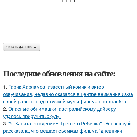
читать дальше →
Последние обновления на сайте:
1.
Гарик Харламов, известный комик и актер
озвучивания, недавно оказался в центре внимания из-за
своей работы над озвучкой мультфильма про колобка.
2.
Опасные обнимашки: австралийскому дайверу
удалось приручить акулу.
3.
"Я Занята Рождением Третьего Ребенка": Энн хэтэуэй
рассказала, что мешает съемкам фильма "дневники