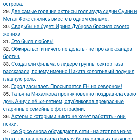
острова.
29.
Две самые горячие актрисы голливуда сидни Суини и
Меган Фокс снялись вместе в одном фильме.
30.
Свадьбы не будет: Ирина Дубцова бросила своего
жениха.
31.
Это была любовь!
32.
Обжираться и ничего не делать - не про александра
бортич.
33.
Создатели фильма о лидере группы сектор газа
рассказали, почему именно Никита кологривый получил
главную роль.
34.
Город засыпает. Просыпается FH на северном!
35.
Татьяна Михалкова проникновенно поздравила свою
дочь Анну с её 52-летием, опубликовав прекрасные
старинные семейные фотографии.
36.
Актёры с которыми никто не хочет работать - они
психи.
37.
Ice Spice снова обсуждают в сети - на этот раз из-за
фото, где она показала фигуру без идеальных ракурсов