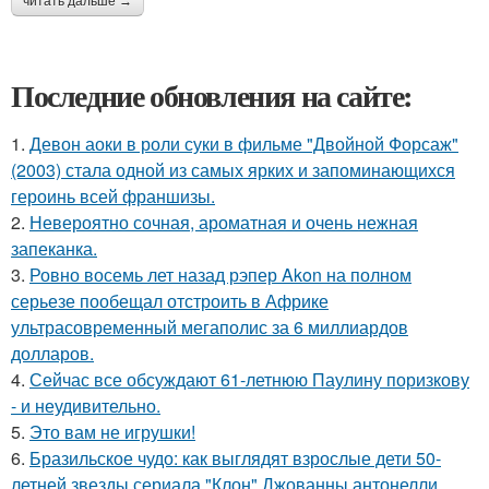
читать дальше →
Последние обновления на сайте:
1.
Девон аоки в роли суки в фильме "Двойной Форсаж"
(2003) стала одной из самых ярких и запоминающихся
героинь всей франшизы.
2.
Невероятно сочная, ароматная и очень нежная
запеканка.
3.
Ровно восемь лет назад рэпер Akon на полном
серьезе пообещал отстроить в Африке
ультрасовременный мегаполис за 6 миллиардов
долларов.
4.
Сейчас все обсуждают 61-летнюю Паулину поризкову
- и неудивительно.
5.
Это вам не игрушки!
6.
Бразильское чудо: как выглядят взрослые дети 50-
летней звезды сериала "Клон" Джованны антонелли.