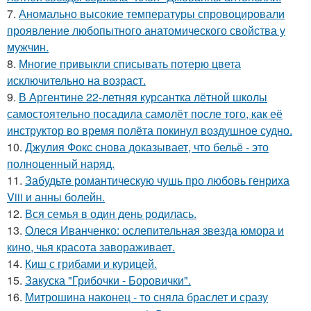
7.
Аномально высокие температуры спровоцировали
проявление любопытного анатомического свойства у
мужчин.
8.
Многие привыкли списывать потерю цвета
исключительно на возраст.
9.
В Аргентине 22-летняя курсантка лётной школы
самостоятельно посадила самолёт после того, как её
инструктор во время полёта покинул воздушное судно.
10.
Джулия Фокс снова доказывает, что бельё - это
полноценный наряд.
11.
Забудьте романтическую чушь про любовь генриха
Viii и анны болейн.
12.
Вся семья в один день родилась.
13.
Олеся Иванченко: ослепительная звезда юмора и
кино, чья красота завораживает.
14.
Киш с грибами и курицей.
15.
Закуска "Грибочки - Боровички".
16.
Митрошина наконец - то сняла браслет и сразу