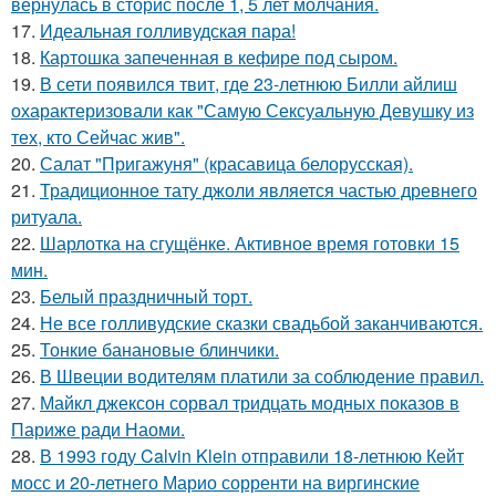
вернулась в сторис после 1, 5 лет молчания.
17.
Идеальная голливудская пара!
18.
Картошка запеченная в кефире под сыром.
19.
В сети появился твит, где 23-летнюю Билли айлиш
охарактеризовали как "Самую Сексуальную Девушку из
тех, кто Сейчас жив".
20.
Салат "Пригажуня" (красавица белорусская).
21.
Традиционное тату джоли является частью древнего
ритуала.
22.
Шарлотка на сгущёнке. Активное время готовки 15
мин.
23.
Белый праздничный торт.
24.
Не все голливудские сказки свадьбой заканчиваются.
25.
Тонкие банановые блинчики.
26.
В Швеции водителям платили за соблюдение правил.
27.
Майкл джексон сорвал тридцать модных показов в
Париже ради Наоми.
28.
В 1993 году Calvin Klein отправили 18-летнюю Кейт
мосс и 20-летнего Марио сорренти на виргинские