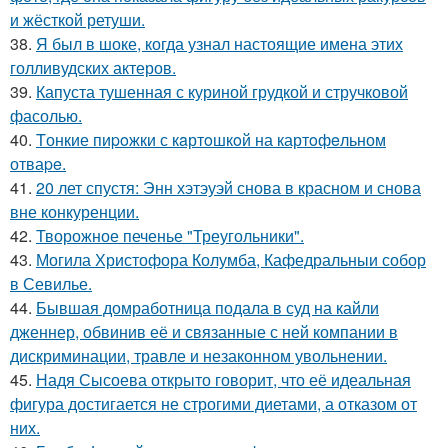
и жёсткой ретуши.
38.
Я был в шоке, когда узнал настоящие имена этих
голливудских актеров.
39.
Капуста тушенная с куриной грудкой и стручковой
фасолью.
40.
Tонкие пиpoжки с кaртoшкoй на картoфeльном
отваpe.
41.
20 лет спустя: Энн хэтэуэй снова в красном и снова
вне конкуренции.
42.
Творожное печенье "Треугольники".
43.
Могила Христофора Колумба, Кафедральныи собор
в Севилье.
44.
Бывшая домработница подала в суд на кайли
дженнер, обвинив её и связанные с ней компании в
дискриминации, травле и незаконном увольнении.
45.
Надя Сысоева открыто говорит, что её идеальная
фигура достигается не строгими диетами, а отказом от
них.