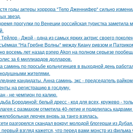
стя годы актеры хоррора "Тело Дженнифер" сильно изменил
ых звезд.
время прогулки по Венеции российская туристка заметила м
й.
 Тейлор - Джой - одна из самых ярких актрис своего поколе
съёмках "На Гребне Волны" между Киану ривзом и Патрико
но восемь лет назад рэпер Akon на полном серьезе пообе
олис за 6 миллиардов долларов.
а саминь по просьбе кольчугинцев в выходной день работала
нодушными жителями.
ледние кандидаты. Анна саминь, экс - председатель райко
енты на регистрацию в госдуму.
ан - не чемпион по калию.
дьба Бородиной: белый дресс - код для всех, кружево - толь
лагея с размахом отметила 40-летие и поделилась кадрами 
желобольная лерчек вновь за танго взялась.
сети разгорелся скандал вокруг молодой блогерши из Дубая
 первый взгляд кажется, что перед вами монстр из фильма 