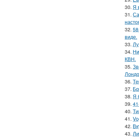
30.
Я 
31.
Са
насто
32.
58
виде.
33.
Лу
34.
Ни
КВН.
35.
Зв
Лондо
36.
Те
37.
Бр
38.
Я 
39.
41
40.
Ти
41.
Vo
42.
Вк
43.
Ли