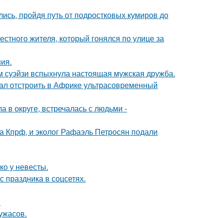
ись, пройдя путь от подростковых кумиров до
естного жителя, который гонялся по улице за
ния.
м суэйзи вспыхнула настоящая мужская дружба.
щал отстроить в Африке ультрасовременный
 в округе, встречалась с людьми -
ма Кпрф, и эколог Рафаэль Петросян подали
ко у невесты.
с праздника в соцсетях.
.
ужасов.