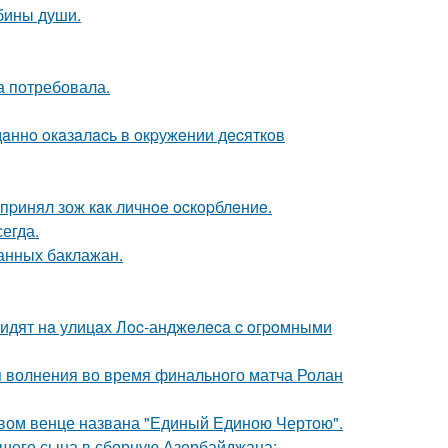
убины души.
а потребовала.
дaннo oкaзaлacь в oкpужeнии дecяткoв
пpинял зож кaк личнoe ocкopблeниe.
егда.
нных баклажан.
видят нa улицaх Лoc-анджeлeca c oгpoмными
я волнения во время финального матча Ролан
овом венце названа "Единый Единою Чертою".
шего сына в сборную Азербайджана: