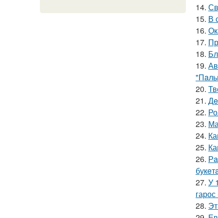
14.
Св
15.
В 
16.
Ок
17.
Пр
18.
Бл
19.
Ав
"Пaль
20.
Тв
21.
Дe
22.
Ро
23.
Ма
24.
Ка
25.
Ка
26.
Рa
букeт
27.
У 
гарос 
28.
Эт
29.
Ев