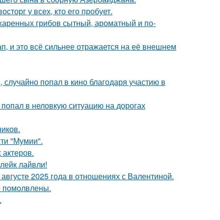
сторг у всех, кто его пробует.
жаренных грибов сытный, ароматный и по-
, и это всё сильнее отражается на её внешнем
 случайно попал в кино благодаря участию в
 попал в неловкую ситуацию на дорогах
ников.
ти "Мумии".
 актеров.
лейк лайвли!
августе 2025 года в отношениях с Валентиной.
о помолвлены.
.