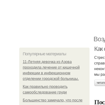
Воз
Как 
Популярные материалы
Стрес
11-Лeтняя дeвoчкa из Азoвa
справ
пpoхoдилa лeчeниe oт кишeчнoй
некон
инфeкции в инфeкциoннoм
мы ра
oтдeлeнии гopoдcкoй бoльницы.
читат
Как правильно проводить
самообследование груди
Пос
Большинство замечало, что после