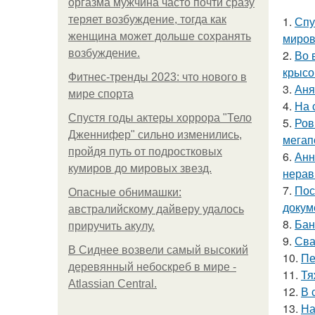
оргазма мужчина часто почти сразу
теряет возбуждение, тогда как
1.
Спу
женщина может дольше сохранять
миров
возбуждение.
2.
Во 
крысо
Фитнес-тренды 2023: что нового в
3.
Аня
мире спорта
4.
На 
Спустя годы актеры хоррора "Тело
5.
Ров
Дженнифер" сильно изменились,
мегап
пройдя путь от подростковых
6.
Анн
кумиров до мировых звезд.
нерав
7.
Пос
Опасные обнимашки:
докум
австралийскому дайверу удалось
8.
Бан
приручить акулу.
9.
Сва
В Сиднее возвели самый высокий
10.
Пе
деревянный небоскреб в мире -
11.
Тя
Atlassian Central.
12.
В 
13.
На