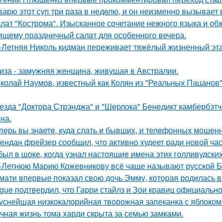
варю этот суп три раза в неделю, и он неизменно вызывает во
лат "Кострома". Изысканное сочетание нежного языка и об
ящему праздничный салат для особенного вечера.
-Летняя Николь кидман переживает тяжёлый жизненный этап
иза - замужняя женщина, живущая в Австралии.
колай Наумов, известный как Колян из "Реальных Пацанов",
езда "Доктора Стрэнджа" и "Шерлока" Бенедикт камбербэтч
на.
перь вы знaетe, куда слать и бывших, и телeфонныx мошен
ендан фрейзер сообщил, что активно худеет ради новой час
был в шоке, когда узнал настоящие имена этих голливудских
-Летнюю Марию Кожевникову всё чаще называют русской Б
мати впервые показал свою дочь Эмму, которая родилась в 
gue подтвердил, что Гарри стайлз и Зои кравиц официальн
уснейшая низкокалорийная творожная запеканка с яблоком
чная жизнь тома харди скрыта за семью замками.