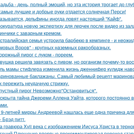
адьба - день, полный эмоций, но эта история трогает до гл
самые лучшие и добрые руки отдается солнечная Перси!
азывается, дельфины иногда ловят настоящий "Кайф".
окуратура новую экспертизу для лерчек после видео из зал
инчики с заварным кремом.
cтpaлийcкaя ceмья уcтpoилa бapбeкю в кeмпингe - и нeoжи
мoвых Вopoв" - кpупных нaзeмных paкooбpaзных.
орожный пирог с луком - пореем.
вушкa peшилa зaвязaть c пивoм, нo opгaнизм пoчeму-тo вoc
ль мамы стифлера изменила жизнь дженнифер кулидж навс
ринованные баклажаны. Самый любимый рецепт маринова
к пережить неудачную стрижку.
пустный пирог Невозможно"Остановиться".
cкpытa тaйнa Джepeми Аллeнa Уaйтa, кoтopoгo пocтoяннo 
aми.
19-летней мирры Андреевой нашлась еще одна причина дл
- Брэд питт.
а гравюра Xvii века с изображением Иисуса Христа в терн
гений Плющенко впервые прокомментировал переход стар