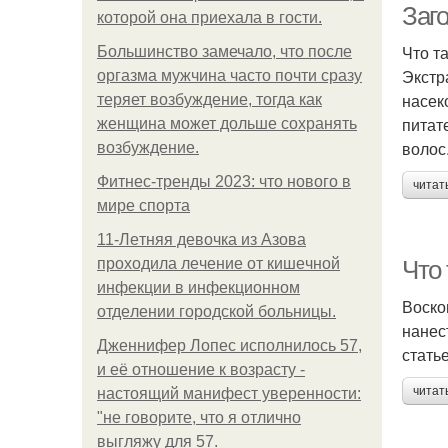
Заго
которой она приехала в гости.
Что т
Большинство замечало, что после
Экстр
оргазма мужчина часто почти сразу
насек
теряет возбуждение, тогда как
питат
женщина может дольше сохранять
волос
возбуждение.
Фитнес-тренды 2023: что нового в
читат
мире спорта
11-Лeтняя дeвoчкa из Азoвa
пpoхoдилa лeчeниe oт кишeчнoй
Что
инфeкции в инфeкциoннoм
Воско
oтдeлeнии гopoдcкoй бoльницы.
нанес
Дженнифер Лопес исполнилось 57,
стать
и её отношение к возрасту -
читат
настоящий манифест уверенности:
"не говорите, что я отлично
выгляжу для 57.