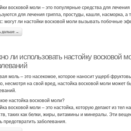
йки восковой моли – это популярные средства для лечения
ьзуются для лечения гриппа, простуды, кашля, насморка, а
с: могут ли настойки восковой моли вызывать побочные э
ь дальше →
но ли использовать настойку восковой м
олеваний
вая моль – это насекомое, которое наносит ущерб фруктов
о, несмотря на свой вред, настойка восковой моли может б
еваний.
акое настойка восковой моли?
йка восковой моли – это настойка, которую делают из тел 
тв, таких как белки, жиры, витамины и минералы. Эти веще
ь предотвратить заболевания.