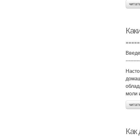
читат
Как
=====
Введ
---------
Насто
домаш
облад
моли 
читат
Как 