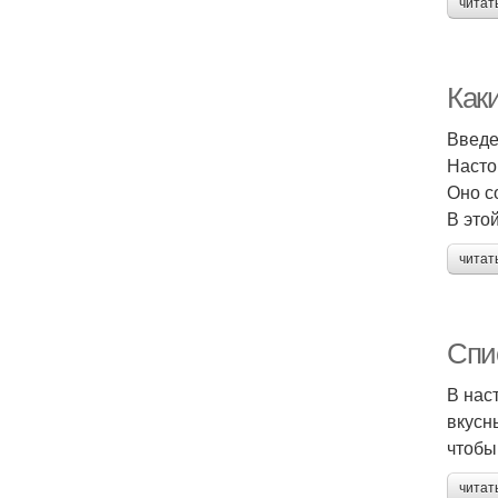
читат
Как
Введ
Насто
Оно с
В это
читат
Спи
В нас
вкусн
чтобы
читат