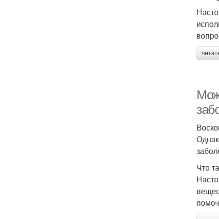
Насто
испол
вопро
читат
Мож
заб
Воско
Однак
забол
Что т
Насто
вещес
помоч