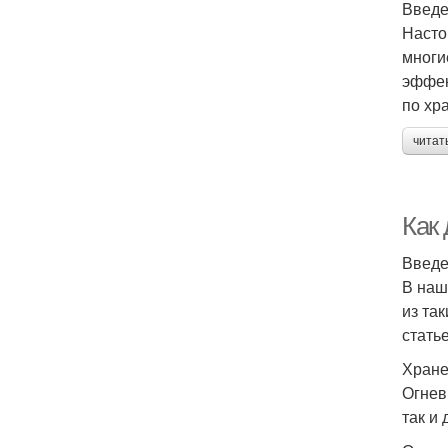
Введ
Насто
многи
эффек
по хр
читат
Как
Введ
В наш
из та
стать
Хране
Огнев
так и