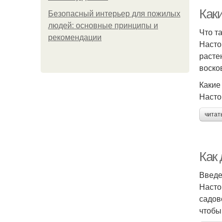
Как
Безопасный интерьер для пожилых
людей: основные принципы и
Что т
рекомендации
Насто
расте
воско
Какие
Насто
читат
Как 
Введ
Насто
садов
чтобы