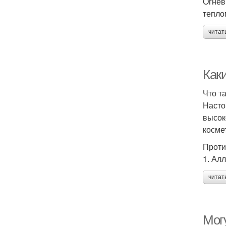
Огнев
тепло
читат
Как
Что т
Насто
высок
косме
Проти
1. Ал
читат
Мог