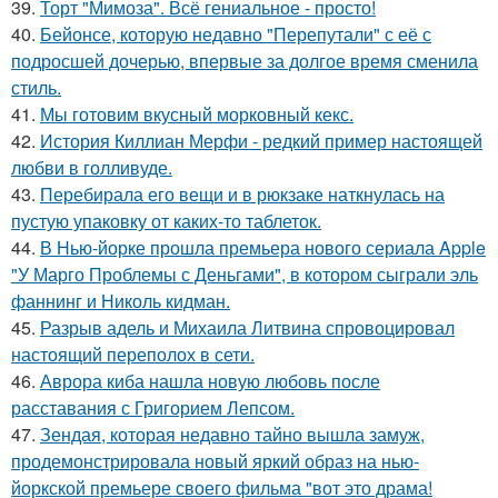
39.
Торт "Мимоза". Всё гениальное - просто!
40.
Бейонсе, которую недавно "Перепутали" с её с
подросшей дочерью, впервые за долгое время сменила
стиль.
41.
Мы готовим вкусный морковный кекс.
42.
История Киллиан Мерфи - редкий пример настоящей
любви в голливуде.
43.
Перебирала его вещи и в рюкзаке наткнулась на
пустую упаковку от каких-то таблеток.
44.
В Нью-йорке прошла премьера нового сериала Apple
"У Марго Проблемы с Деньгами", в котором сыграли эль
фаннинг и Николь кидман.
45.
Разрыв адель и Михаила Литвина спровоцировал
настоящий переполох в сети.
46.
Аврора киба нашла новую любовь после
расставания с Григорием Лепсом.
47.
Зендая, которая недавно тайно вышла замуж,
продемонстрировала новый яркий образ на нью-
йоркской премьере своего фильма "вот это драма!