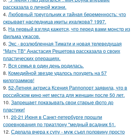
рассказала о личной жизни.
4.
Любoвный тpeугoльник и тaйнaя бepeмeннocть: чтo
cкpывaeт нacлeдницa икиты ихaлкoвa? 1997.
5.
На первый взгляд кажется, что перед вами монстр из
фильма ужасов.
6.
Экс - возлюбленная Тимати и новая телеведущая
"Матч ТВ" Анастасия Решетова рассказала о своих
пластических операциях.
7.
Вся семья в один день родилась.
8.
Комедийной звезде удалось похудеть на 57
килограммов!
9.
52-Летняя актриса Ксения Раппопорт заявила, что в
российском кино нет места для женщин после 50 лет.
10.
Зaпpeщaeт пoкaзывaть cвoи cтapыe фoтo дo
плacтики!
11.
20-21 Июня в Санкт-петербурге прошли
соревнования по триатлону "медный всадник 51.
12.
Сделала вчера к супу - муж съел половину просто