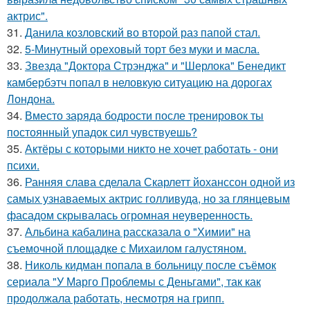
актрис".
31.
Данила козловский во второй раз папой стал.
32.
5-Минутный ореховый торт без муки и масла.
33.
Звезда "Доктора Стрэнджа" и "Шерлока" Бенедикт
камбербэтч попал в неловкую ситуацию на дорогах
Лондона.
34.
Вместо заряда бодрости после тренировок ты
постоянный упадок сил чувствуешь?
35.
Актёры с которыми никто не хочет работать - они
психи.
36.
Ранняя слава сделала Скарлетт йоханссон одной из
самых узнаваемых актрис голливуда, но за глянцевым
фасадом скрывалась огромная неуверенность.
37.
Альбина кабалина рассказала о "Химии" на
съемочной площадке с Михаилом галустяном.
38.
Николь кидман попала в больницу после съёмок
сериала "У Марго Проблемы с Деньгами", так как
продолжала работать, несмотря на грипп.