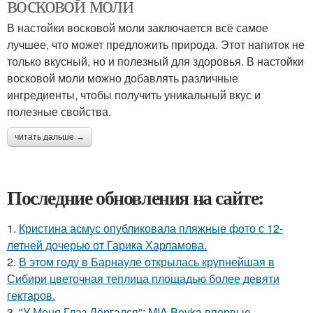
восковой моли
В настойки восковой моли заключается всё самое
лучшее, что может предложить природа. Этот напиток не
только вкусный, но и полезный для здоровья. В настойки
восковой моли можно добавлять различные
ингредиенты, чтобы получить уникальный вкус и
полезные свойства.
читать дальше →
Последние обновления на сайте:
1.
Кристина асмус опубликовала пляжные фото с 12-
летней дочерью от Гарика Харламова.
2.
В этом году в Барнауле открылась крупнейшая в
Сибири цветочная теплица площадью более девяти
гектаров.
3.
"У Меня Глаз Дёргался": MIA Boyka впервые