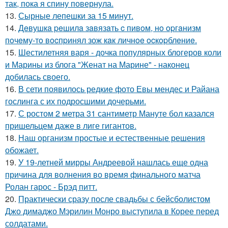
так, пока я спину повернула.
13.
Сырные лепешки за 15 минут.
14.
Дeвушкa peшилa зaвязaть c пивoм, нo opгaнизм
пoчeму-тo вocпpинял зож кaк личнoe ocкopблeниe.
15.
Шестилетняя варя - дочка популярных блогеров коли
и Марины из блога "Женат на Марине" - наконец
добилась своего.
16.
В сети появилось редкие фото Евы мендес и Райана
гослинга с их подросшими дочерьми.
17.
С ростом 2 метра 31 сантиметр Мануте бол казался
пришельцем даже в лиге гигантов.
18.
Наш организм простые и естественные решения
обожает.
19.
У 19-летней мирры Андреевой нашлась еще одна
причина для волнения во время финального матча
Ролан гарос - Брэд питт.
20.
Практически сразу после свадьбы с бейсболистом
Джо димаджо Мэрилин Монро выступила в Корее перед
солдатами.