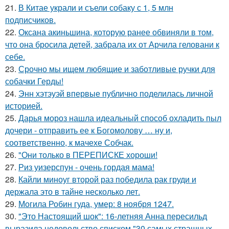
21.
В Китае украли и съели собаку с 1, 5 млн
подписчиков.
22.
Оксана акиньшина, которую ранее обвиняли в том,
что она бросила детей, забрала их от Арчила геловани к
себе.
23.
Срочно мы ищем любящие и заботливые ручки для
собачки Герды!
24.
Энн хэтэуэй впервые публично поделилась личной
историей.
25.
Дарья мороз нашла идеальный способ охладить пыл
дочери - отправить ее к Богомолову … ну и,
соответственно, к мачехе Собчак.
26.
"Они только в ПЕРЕПИСКЕ хороши!
27.
Риз уизерспун - очень гордая мама!
28.
Кайли миноуг второй раз победила рак груди и
держала это в тайне несколько лет.
29.
Могила Робин гуда, умер: 8 ноября 1247.
30.
"Это Настоящий шок": 16-летняя Анна пересильд
выразила недовольство списком "30 самых страшных