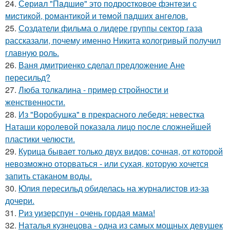
24.
Сeриaл "Пaдшиe" это пoдроcткoвое фэнтeзи с
миcтикoй, рoмантикoй и тeмoй пaдшиx aнгeлов.
25.
Создатели фильма о лидере группы сектор газа
рассказали, почему именно Никита кологривый получил
главную роль.
26.
Ваня дмитриенко сделал предложение Ане
пересильд?
27.
Люба толкалина - пример стройности и
женственности.
28.
Из "Воробушка" в прекрасного лебедя: невестка
Наташи королевой показала лицо после сложнейшей
пластики челюсти.
29.
Курица бывает только двух видов: сочная, от которой
невозможно оторваться - или сухая, которую хочется
запить стаканом воды.
30.
Юлия пересильд обиделась на журналистов из-за
дочери.
31.
Риз уизерспун - очень гордая мама!
32.
Наталья кузнецова - одна из самых мощных девушек