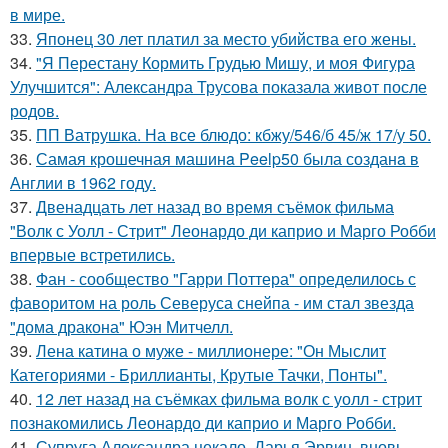
в мире.
33.
Японец 30 лет платил за место убийства его жены.
34.
"Я Перестану Кормить Грудью Мишу, и моя Фигура
Улучшится": Александра Трусова показала живот после
родов.
35.
ПП Ватрушка. На все блюдо: кбжу/546/б 45/ж 17/у 50.
36.
Самая крошечная машинa Peelp50 была созданa в
Англии в 1962 году.
37.
Двенадцать лет назад во время съёмок фильма
"Волк с Уолл - Стрит" Леонардо ди каприо и Марго Робби
впервые встретились.
38.
Фан - сообщество "Гарри Поттера" определилось с
фаворитом на роль Северуса снейпа - им стал звезда
"дома дракона" Юэн Митчелл.
39.
Лена катина о муже - миллионере: "Он Мыслит
Категориями - Бриллианты, Крутые Тачки, Понты".
40.
12 лет назад на съёмках фильма волк с уолл - стрит
познакомились Леонардо ди каприо и Марго Робби.
41.
Супруга Александра цекало, Дарья Эрвин, вновь