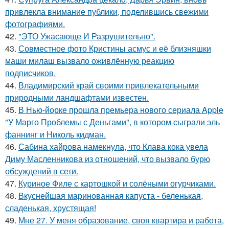
привлекла внимание публики, поделившись свежими
фотографиями.
42.
"ЭТО Ужасающе И Разрушительно".
43.
Совместное фото Кристины асмус и её близняшки
маши милаш вызвало оживлённую реакцию
подписчиков.
44.
Владимирский край своими привлекательными
природными ландшафтами известен.
45.
В Нью-йорке прошла премьера нового сериала Apple
"У Марго Проблемы с Деньгами", в котором сыграли эль
фаннинг и Николь кидман.
46.
Сабина хайрова намекнула, что Клава кока увела
Диму Масленникова из отношений, что вызвало бурю
обсуждений в сети.
47.
Куриное Филе с картошкой и солёными огурчиками.
48.
Вкуснейшая маринованная капуста - беленькая,
сладенькая, хрустящая!
49.
Мне 27. У меня образование, своя квартира и работа,