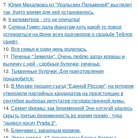
7.
Юлия Михалкова из "Уральских Пельменей" выглядит
так, будто время для неё остановилось.
8.
9 километров - это не опечатка!
9.
Селена Гомес дала фанатам хоть какой-то повод
успокоиться на фоне всех разговоров о свадьбе Тейлор
свифт.
10.
Вся семья в один день родилась.
11.
Печенье "Земелах". Очень люблю запах корицы и
выпечку с ней - сдобные булочки, печенье.
12.
Тыквенные булочки. Для приготовления
понадобится:
13.
В Москве прошел съезд "Единой России", на котором
утвердили партийных кандидатов на предстоящих в
сентябре выборах депутатов государственной думы.
14.
Секрет фирмы: как беременной Энн хэтэуэй удалось
скрыть третью беременность во время промо - тура
"дьявол носит Prada 2".
15.
Блинчики с заварным кремом.
16.
Эмма хеминг, 47-летняя жена Брюса Уиллиса,