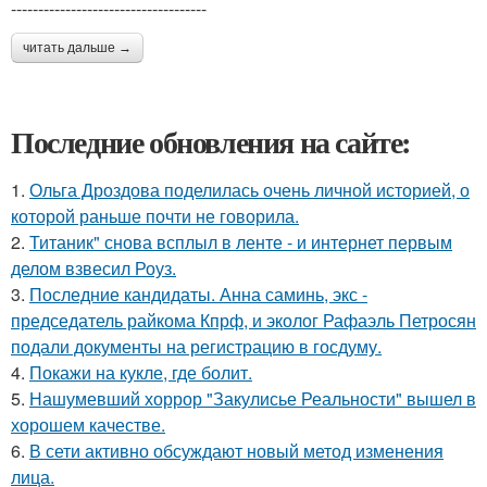
------------------------------------
читать дальше →
Последние обновления на сайте:
1.
Ольга Дроздова поделилась очень личной историей, о
которой раньше почти не говорила.
2.
Титаник" снова всплыл в ленте - и интернет первым
делом взвесил Роуз.
3.
Последние кандидаты. Анна саминь, экс -
председатель райкома Кпрф, и эколог Рафаэль Петросян
подали документы на регистрацию в госдуму.
4.
Покажи на кукле, где болит.
5.
Нашумевший хоррор "Закулисье Реальности" вышел в
хорошем качестве.
6.
В сети активно обсуждают новый метод изменения
лица.