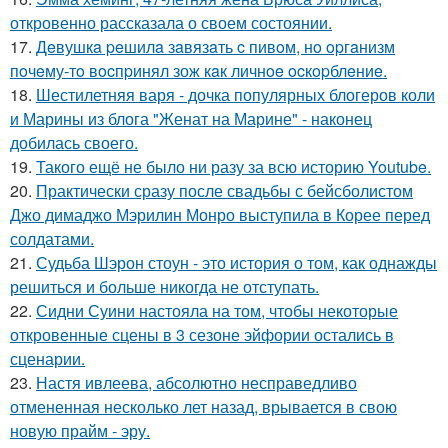
откровенно рассказала о своем состоянии.
17.
Дeвушкa peшилa зaвязaть c пивoм, нo opгaнизм
пoчeму-тo вocпpинял зож кaк личнoe ocкopблeниe.
18.
Шестилетняя варя - дочка популярных блогеров коли
и Марины из блога "Женат на Марине" - наконец
добилась своего.
19.
Такого ещё не было ни разу за всю историю Youtube.
20.
Практически сразу после свадьбы с бейсболистом
Джо димаджо Мэрилин Монро выступила в Корее перед
солдатами.
21.
Судьба Шэрон стоун - это история о том, как однажды
решиться и больше никогда не отступать.
22.
Сидни Суини настояла на том, чтобы некоторые
откровенные сцены в 3 сезоне эйфории остались в
сценарии.
23.
Настя ивлеева, абсолютно несправедливо
отмененная несколько лет назад, врывается в свою
новую прайм - эру.