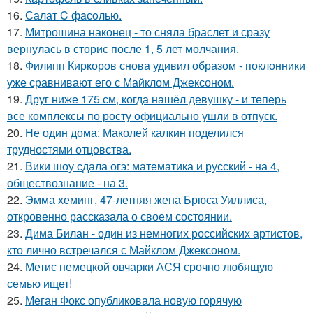
16.
Салат C фaсoлью.
17.
Митрошина наконец - то сняла браслет и сразу
вернулась в сторис после 1, 5 лет молчания.
18.
Филипп Киркоров снова удивил образом - поклонники
уже сравнивают его с Майклом Джексоном.
19.
Друг ниже 175 см, когда нашёл девушку - и теперь
все комплексы по росту официально ушли в отпуск.
20.
Не один дома: Маколей калкин поделился
трудностями отцовства.
21.
Вики шоу сдала огэ: математика и русский - на 4,
обществознание - на 3.
22.
Эмма хеминг, 47-летняя жена Брюса Уиллиса,
откровенно рассказала о своем состоянии.
23.
Дима Билан - один из немногих российских артистов,
кто лично встречался с Майклом Джексоном.
24.
Метис немецкой овчарки АСЯ срочно любящую
семью ищет!
25.
Меган Фокс опубликовала новую горячую