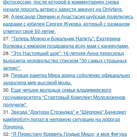
фотосессию, после которой в комментариях снова
начали просить актрису завести аккаунт на Onlyfans.
26.
Александр Овечкин и Анастасия шубская поделились
кадрами с юбилея Сергея Жукова, который с размахом
отметил своё 50-летие.
27.
"Теперь Можно и Бокальчик Налить": Екатерина
Волкова с юмором поздравила всех мам с каникулами.
28.
"Это Настоящий шок": 16-летняя Анна пересильд
выразила недовольство списком "30 самых страшных
актрис".
29.
Первая ракетка Мира арина соболенко официально
захватила мир высокой моды.
30.
Еще четыре молодые семьи владимирского
госуниверситета "Стартовый Комплект Молодоженов
получили".
31.
Звезда "Доктора Стрэнджа" и "Шерлока" Бенедикт
камбербэтч попал в неловкую ситуацию на дорогах
Лондона.
32.
"Я Перестану Кормить Грудью Мишу, и моя Фигура