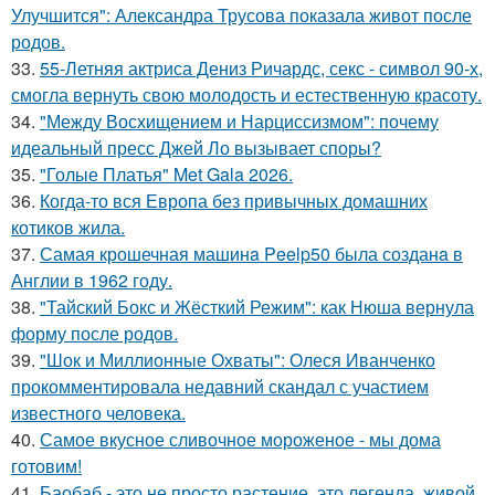
Улучшится": Александра Трусова показала живот после
родов.
33.
55-Летняя актриса Дениз Ричардс, секс - символ 90-х,
смогла вернуть свою молодость и естественную красоту.
34.
"Между Восхищением и Нарциссизмом": почему
идеальный пресс Джей Ло вызывает споры?
35.
"Голые Платья" Met Gala 2026.
36.
Когда-то вся Европа без привычных домашних
котиков жила.
37.
Самая крошечная машинa Peelp50 была созданa в
Англии в 1962 году.
38.
"Тайский Бокс и Жёсткий Режим": как Нюша вернула
форму после родов.
39.
"Шок и Миллионные Охваты": Олеся Иванченко
прокомментировала недавний скандал с участием
известного человека.
40.
Самое вкусное сливочное мороженое - мы дома
готовим!
41.
Баобаб - это не просто растение, это легенда, живой