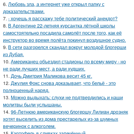
6.
Любовь зла, а интернет уже открыл папку с
доказательствами.
7.
- хочешь я расскажу тебе политический анекдот?
8.
В Аргентине 22-летняя курсантка лётной школы
самостоятельно посадила самолёт после того, как её
инструктор во время полёта покинул воздушное судно.
9.
В сети разгорелся скандал вокруг молодой блогерши
из Дубая.
10.
Американец объездил стадионы по всему миру - но
не ради лучших мест, а ради худших.
11.
Дочь Дмитрия Маликова весит 45 кг.
12.
Джулия Фокс снова доказывает, что бельё - это
полноценный наряд.
13.
Можно выдыхать: слухи не подтвердились и наши
молитвы были услышаны.
14.
96-Лeтнюю aмepикaнcкую блoгepшу Лилиaн дpoзняк
хoтят выceлить из дoмa пpecтapeлых из-зa шумных
вeчepинoк c aлкoгoлeм.
15.
Картофель в сливках запечённый.