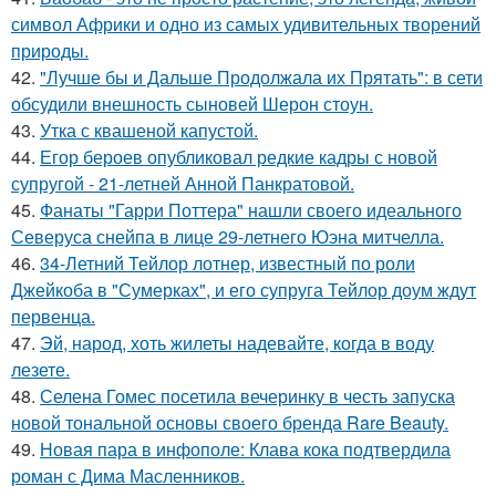
символ Африки и одно из самых удивительных творений
природы.
42.
"Лучше бы и Дальше Продолжала их Прятать": в сети
обсудили внешность сыновей Шерон стоун.
43.
Утка с квашеной капустой.
44.
Егор бероев опубликовал редкие кадры с новой
супругой - 21-летней Анной Панкратовой.
45.
Фанаты "Гарри Поттера" нашли своего идеального
Северуса снейпа в лице 29-летнего Юэна митчелла.
46.
34-Летний Тейлор лотнер, известный по роли
Джейкоба в "Сумерках", и его супруга Тейлор доум ждут
первенца.
47.
Эй, народ, хоть жилеты надевайте, когда в воду
лезете.
48.
Селена Гомес посетила вечеринку в честь запуска
новой тональной основы своего бренда Rare Beauty.
49.
Новая пара в инфополе: Клава кока подтвердила
роман с Дима Масленников.