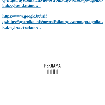
kak-vybrat-i-ustanovit
https://www.google.bt/url?
q=https://aystroika.info/novosti/otkatnye-vorota-po-ugolku-
kak-vybrat-i-ustanovit