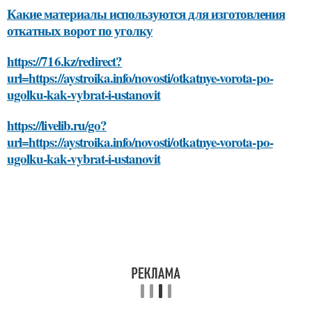
Какие материалы используются для изготовления
откатных ворот по уголку
https://716.kz/redirect?
url=https://aystroika.info/novosti/otkatnye-vorota-po-
ugolku-kak-vybrat-i-ustanovit
https://livelib.ru/go?
url=https://aystroika.info/novosti/otkatnye-vorota-po-
ugolku-kak-vybrat-i-ustanovit