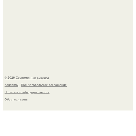
Девон аоки в роли суки в фильме "Двойной Форсаж"
(2003) стала одной из самых ярких и запоминающихся
героинь всей франшизы.
© 2026 Современная девушка
Контакты
Пользовательское соглашение
Политика конфидециальности
Обратная связь