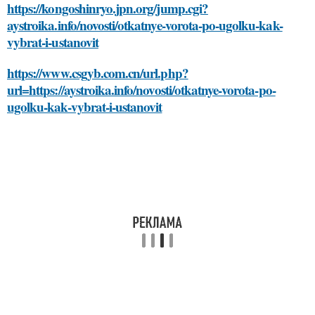
https://kongoshinryo.jpn.org/jump.cgi?
aystroika.info/novosti/otkatnye-vorota-po-ugolku-kak-
vybrat-i-ustanovit
https://www.csgyb.com.cn/url.php?
url=https://aystroika.info/novosti/otkatnye-vorota-po-
ugolku-kak-vybrat-i-ustanovit