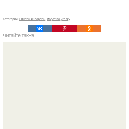
Категории:
Откатные вороты
,
Ворот по уголку
Читайте также
Восстановление коротких волос: мастер-класс по
крабикам