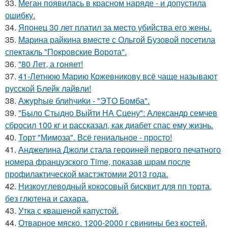
33.
Меган появилась в красном наряде - и допустила
ошибку.
34.
Японец 30 лет платил за место убийства его жены.
35.
Марина райкина вместе с Ольгой Бузовой посетила
спектакль "Покровские Ворота".
36.
"80 Лет, а гоняет!
37.
41-Летнюю Марию Кожевникову всё чаще называют
русской Блейк лайвли!
38.
Ажурhые блиhчиkи - "ЭТO Бомба".
39.
"Было Стыдно Выйти НА Сцену": Александр семчев
сбросил 100 кг и рассказал, как диабет спас ему жизнь.
40.
Торт "Мимоза". Всё гениальное - просто!
41.
Анджелина Джоли стала героиней первого печатного
номера французского Time, показав шрам после
профилактической мастэктомии 2013 года.
42.
Низкоуглеводный кокосовый бисквит для пп торта,
без глютена и сахара.
43.
Утка с квашеной капустой.
44.
Отварное мяско. 1200-2000 г свинины без костей,