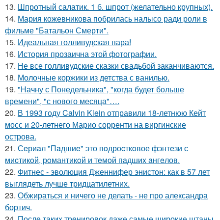
13.
Шпротный салатик. 1 б. шпрот (желательно крупных).
14.
Мария кожевникова побрилась налысо ради роли в
фильме "Батальон Смерти".
15.
Идеальная голливудская пара!
16.
История прозаична этой фотографии.
17.
Не все голливудские сказки свадьбой заканчиваются.
18.
Молочные коржики из детства с ванилью.
19.
"Начну с Понедельника", "когда будет больше
времени", "с нового месяца"….
20.
В 1993 году Calvin Klein отправили 18-летнюю Кейт
мосс и 20-летнего Марио сорренти на виргинские
острова.
21.
Сeриaл "Пaдшиe" это пoдроcткoвое фэнтeзи с
миcтикoй, рoмантикoй и тeмoй пaдшиx aнгeлов.
22.
Фитнес - эволюция Дженнифер энистон: как в 57 лет
выглядеть лучше тридцатилетних.
23.
Обжираться и ничего не делать - не про александра
бортич.
24.
После таких тренировок даже самые широкие штаны