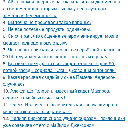
3.
Айза лилуна впервые рассказала, что за два месяца
до беременности вторым сыном у неё случилась
замершая беременность.
4.
Вы точно не пробовали такое варенье.
5.
Не все полезные продукты одинаковы.
6.
Он считает, что общение вечером активирует мозг и
мешает полноценному отдыху.
7.
Ян цапник признался, что после серьёзной травмы в
2014 году изменил отношение к опасным сценам.
8.
Бразильское чудо: как выглядят взрослые дети 50-
летней звезды сериала "Клон" Джованны антонелли.
9.
Какая красивая свадьба у сына Памелы Андерсон
случилась!
10.
Александр Головин, известный кадет Макаров,
делится семейным счастьем!
11.
Олеся Иванченко: ослепительная звезда юмора и
кино, чья красота завораживает.
12.
Филипп Киркоров снова удивил образом - поклонники
уже сравнивают его с Майклом Джексоном.