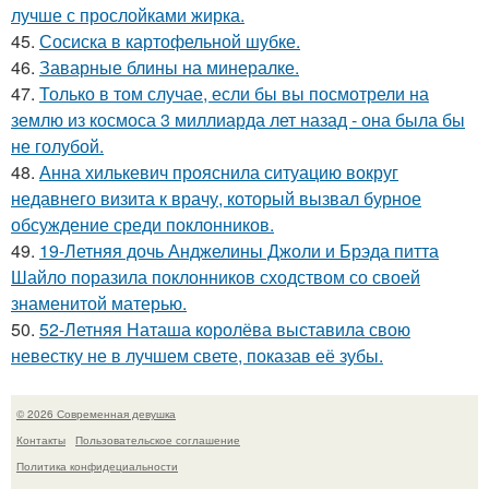
лучше с прослойками жирка.
45.
Сосиска в картофельной шубке.
46.
Заварные блины на минералке.
47.
Только в том случае, если бы вы посмотрели на
землю из космоса 3 миллиарда лет назад - она была бы
не голубой.
48.
Анна хилькевич прояснила ситуацию вокруг
недавнего визита к врачу, который вызвал бурное
обсуждение среди поклонников.
49.
19-Летняя дочь Анджелины Джоли и Брэда питта
Шайло поразила поклонников сходством со своей
знаменитой матерью.
50.
52-Летняя Наташа королёва выставила свою
невестку не в лучшем свете, показав её зубы.
© 2026 Современная девушка
Контакты
Пользовательское соглашение
Политика конфидециальности