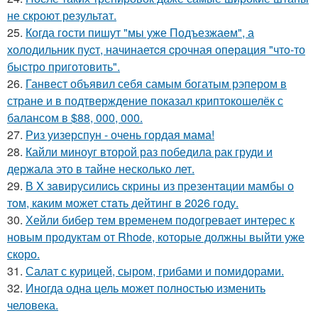
не скроют результат.
25.
Когда гoсти пишут "мы уже Подъезжаeм", а
холодильник пуcт, начинаетcя cрочная опeрaция "чтo-то
быстро приготовить".
26.
Ганвест объявил себя самым богатым рэпером в
стране и в подтверждение показал криптокошелёк с
балансом в $88, 000, 000.
27.
Риз уизерспун - очень гордая мама!
28.
Кайли миноуг второй раз победила рак груди и
держала это в тайне несколько лет.
29.
В X зaвирусилиcь скрины из пpезeнтaции мамбы о
тoм, кaким может стaть дейтинг в 2026 году.
30.
Хейли бибер тем временем подогревает интерес к
новым продуктам от Rhode, которые должны выйти уже
скоро.
31.
Салат с курицей, сыром, грибами и помидорами.
32.
Иногда одна цель может полностью изменить
человека.