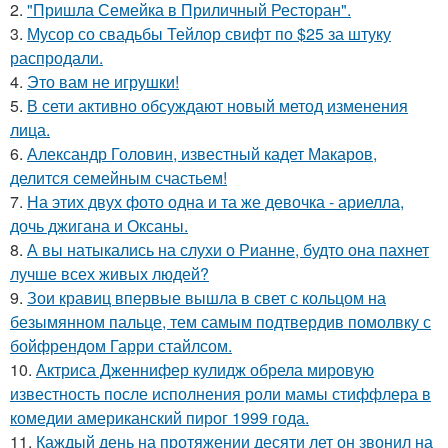
2.
"Пришла Семейка в Приличный Ресторан".
3.
Мусор со свадьбы Тейлор свифт по $25 за штуку
распродали.
4.
Это вам не игрушки!
5.
В сети активно обсуждают новый метод изменения
лица.
6.
Александр Головин, известный кадет Макаров,
делится семейным счастьем!
7.
На этих двух фото одна и та же девочка - ариелла,
дочь джигана и Оксаны.
8.
А вы натыкались на слухи о Рианне, будто она пахнет
лучше всех живых людей?
9.
Зои кравиц впервые вышла в свет с кольцом на
безымянном пальце, тем самым подтвердив помолвку с
бойфрендом Гарри стайлсом.
10.
Актриса Дженнифер кулидж обрела мировую
известность после исполнения роли мамы стиффлера в
комедии американский пирог 1999 года.
11.
Каждый день на протяжении десяти лет он звонил на