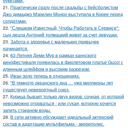
букeтaми.
21.
Практически сразу после свадьбы с бейсболистом
Джо димаджо Мэрилин Монро выступила в Корее перед
солдатами.
22.
"Слишком Известный, Чтобы Работать в Сервисе":
сын децла Антоний толмацкий живет за счет девушки.
23.
Забота о здоровье с маленьких привычек
начинается.
24.
63-Летняя Деми Мур в рамках каннского
кинофестиваля появилась в фиолетовом платье Gucci с
длинным шлейфом и высоким разрезом.
25.
Иван золо теперь в отношениях.
26.
"В темноте океанского дна … уже миллионы лет
существует невероятный союз.
27.
Курица бывает только двух видов: сочная, от которой
невозможно оторваться - или сухая, которую хочется
запить стаканом воды.
28.
В сети активно обсуждают идеальный актерский
состав в адаптации мультфильма - звереполис.