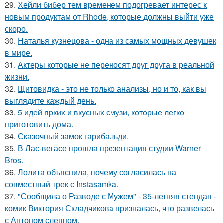
29.
Хейли бибер тем временем подогревает интерес к
новым продуктам от Rhode, которые должны выйти уже
скоро.
30.
Наталья кузнецова - одна из самых мощных девушек
в мире.
31.
Актеры которые не переносят друг друга в реальной
жизни.
32.
Щитовидка - это не только анализы, но и то, как вы
выглядите каждый день.
33.
5 идей ярких и вкусных смузи, которые легко
приготовить дома.
34.
Сказочный замок гарибальди.
35.
В Лас-вегасе прошла презентация студии Warner
Bros.
36.
Лолита объяснила, почему согласилась на
совместный трек с Instasamka.
37.
"Сообщила о Разводе с Мужем" - 35-летняя стендап -
комик Виктория Складчикова призналась, что развелась
с Антоном слепцом.