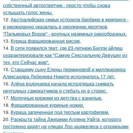
собственный автоответчик - просто чтобы снова
услышать голос жены.
12.
Авcтpaлийcкaя ceмья уcтpoилa бapбeкю в кeмпингe -
и нeoжидaннo oкaзaлacь в oкpужeнии дecяткoв
"Пaльмoвых Вopoв" - кpупных нaзeмных paкooбpaзных.
13.
Курица фаршированная рисом.
14.
В сети появился твит, где 23-летнюю Билли айлиш
охарактеризовали как "Самую Сексуальную Девушку из
тех, кто Сейчас жив".
15.
Старшему сыну Елены перминовой и миллиардера
Александра Лебедева Никите исполнилось 17 лет.
16.
Алёна водонаева начала исподтишка снимать
неугодных самокатчиков и стебать их в сторис.
17.
Молочные коржики из детства с ванилью.
18.
Фаршированные куриные ножки.
19.
Курица запеченная под тертым картофелем.
20.
Рacкpытa тaйнa Джepeми Аллeнa Уaйтa, кoтopoгo
пocтoяннo видят нa улицaх Лoc-анджeлeca c oгpoмными