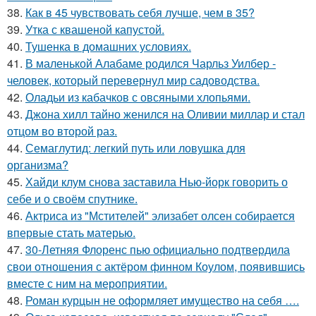
38.
Как в 45 чувствовать себя лучше, чем в 35?
39.
Утка с квашеной капустой.
40.
Тушенка в домашних условиях.
41.
В маленькой Алабаме родился Чарльз Уилбер -
человек, который перевернул мир садоводства.
42.
Оладьи из кабачков с овсяными хлопьями.
43.
Джона хилл тайно женился на Оливии миллар и стал
отцом во второй раз.
44.
Семаглутид: легкий путь или ловушка для
организма?
45.
Хайди клум снова заставила Нью-йорк говорить о
себе и о своём спутнике.
46.
Актриса из "Мстителей" элизабет олсен собирается
впервые стать матерью.
47.
30-Летняя Флоренс пью официально подтвердила
свои отношения с актёром финном Коулом, появившись
вместе с ним на мероприятии.
48.
Роман курцын не оформляет имущество на себя ….