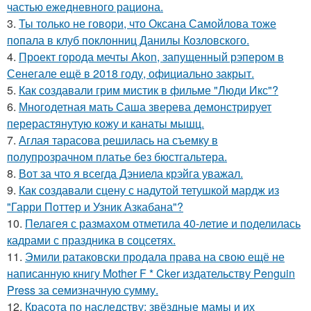
частью ежедневного рациона.
3.
Ты только не говори, что Оксана Самойлова тоже
попала в клуб поклонниц Данилы Козловского.
4.
Проект города мечты Akon, запущенный рэпером в
Сенегале ещё в 2018 году, официально закрыт.
5.
Как создавали грим мистик в фильме "Люди Икс"?
6.
Многодетная мать Саша зверева демонстрирует
перерастянутую кожу и канаты мышц.
7.
Аглая тарасова решилась на съемку в
полупрозрачном платье без бюстгальтера.
8.
Вот за что я всегда Дэниела крэйга уважал.
9.
Как создавали сцену с надутой тетушкой мардж из
"Гарри Поттер и Узник Азкабана"?
10.
Пелагея с размахом отметила 40-летие и поделилась
кадрами с праздника в соцсетях.
11.
Эмили ратаковски продала права на свою ещё не
написанную книгу Mother F * Cker издательству Penguin
Press за семизначную сумму.
12.
Красота по наследству: звёздные мамы и их