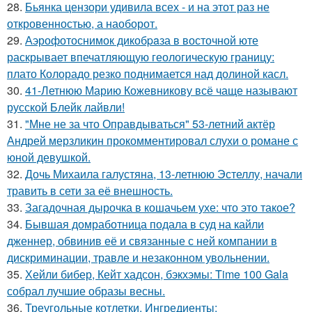
28.
Бьянка цензори удивила всех - и на этот раз не
откровенностью, а наоборот.
29.
Аэрофотоснимок дикобpaза в восточной юте
раскрывает впечатляющую геологическую границу:
плато Колорадо резко поднимается над долиной касл.
30.
41-Летнюю Марию Кожевникову всё чаще называют
русской Блейк лайвли!
31.
"Мне не за что Оправдываться" 53-летний актёр
Андрей мерзликин прокомментировал слухи о романе с
юной девушкой.
32.
Дочь Михаила галустяна, 13-летнюю Эстеллу, начали
травить в сети за её внешность.
33.
Загадочная дырочка в кошачьем ухе: что это такое?
34.
Бывшая домработница подала в суд на кайли
дженнер, обвинив её и связанные с ней компании в
дискриминации, травле и незаконном увольнении.
35.
Хейли бибер, Кейт хадсон, бэкхэмы: Time 100 Gala
собрал лучшие образы весны.
36.
Треугольные котлетки. Ингредиенты: