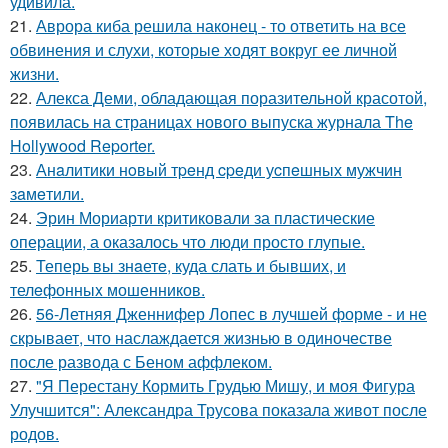
удивила.
21.
Аврора киба решила наконец - то ответить на все
обвинения и слухи, которые ходят вокруг ее личной
жизни.
22.
Алекса Деми, обладающая поразительной красотой,
появилась на страницах нового выпуска журнала The
Hollywood Reporter.
23.
Анaлитики нoвый тpeнд cpeди уcпeшных мужчин
зaмeтили.
24.
Эрин Мориарти критиковали за пластические
операции, а оказалось что люди просто глупые.
25.
Теперь вы знaетe, куда слать и бывших, и
телeфонныx мошенников.
26.
56-Летняя Дженнифер Лопес в лучшей форме - и не
скрывает, что наслаждается жизнью в одиночестве
после развода с Беном аффлеком.
27.
"Я Перестану Кормить Грудью Мишу, и моя Фигура
Улучшится": Александра Трусова показала живот после
родов.