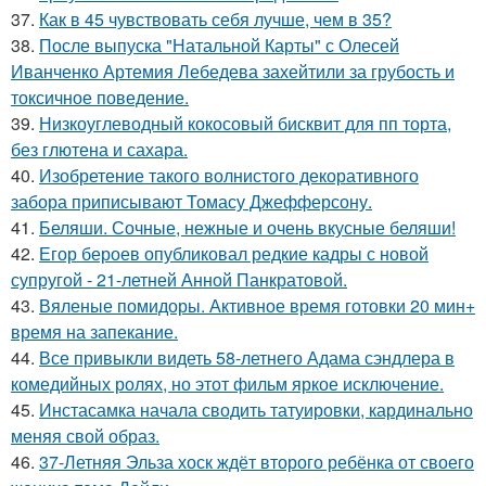
37.
Как в 45 чувствовать себя лучше, чем в 35?
38.
После выпуска "Натальной Карты" с Олесей
Иванченко Артемия Лебедева захейтили за грубость и
токсичное поведение.
39.
Низкоуглеводный кокосовый бисквит для пп торта,
без глютена и сахара.
40.
Изобретение такого волнистого декоративного
забора приписывают Томасу Джефферсону.
41.
Беляши. Сочные, нежные и очень вкусные беляши!
42.
Егор бероев опубликовал редкие кадры с новой
супругой - 21-летней Анной Панкратовой.
43.
Вяленые помидоры. Активное время готовки 20 мин+
время на запекание.
44.
Все привыкли видеть 58-летнего Адама сэндлера в
комедийных ролях, но этот фильм яркое исключение.
45.
Инстасамка начала сводить татуировки, кардинально
меняя свой образ.
46.
37-Летняя Эльза хоск ждёт второго ребёнка от своего