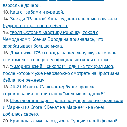
взрослые дочери.
13.
Киш с грибами и курицей.
14.
Звезда "Ранеток" Анна руднева впервые показала
будущего отца своего ребёнка.
15.
"Коля Оставил Квартиру Ребенку, Уехал с
Чемоданом": Ксения Бородина призналась, что
зарабатывает больше мужа.
16.
Друг ниже 175 см, когда нашёл девушку - и теперь
все комплексы по росту официально ушли в отпуск.
17.
"Американский Психопат" - один из тех фильмов,
после которых уже невозможно смотреть на Кристиана
бэйла по-прежнему.
18.
20-21 Июня в Санкт-петербурге прошли
соревнования по триатлону "медный всадник 51.
19.
Шестилетняя варя - дочка популярных блогеров коли
и Марины из блога "Женат на Марине" - наконец
добилась своего.
20.
Кристина асмус на отдыхе в Турции своей формой