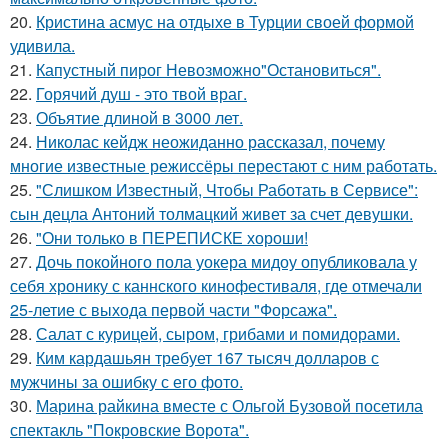
20.
Кристина асмус на отдыхе в Турции своей формой
удивила.
21.
Капустный пирог Невозможно"Остановиться".
22.
Горячий душ - это твой враг.
23.
Объятие длиной в 3000 лет.
24.
Николас кейдж неожиданно рассказал, почему
многие известные режиссёры перестают с ним работать.
25.
"Слишком Известный, Чтобы Работать в Сервисе":
сын децла Антоний толмацкий живет за счет девушки.
26.
"Они только в ПЕРЕПИСКЕ хороши!
27.
Дочь покойного пола уокера мидоу опубликовала у
себя хронику с каннского кинофестиваля, где отмечали
25-летие с выхода первой части "Форсажа".
28.
Салат с курицей, сыром, грибами и помидорами.
29.
Ким кардашьян требует 167 тысяч долларов с
мужчины за ошибку с его фото.
30.
Марина райкина вместе с Ольгой Бузовой посетила
спектакль "Покровские Ворота".