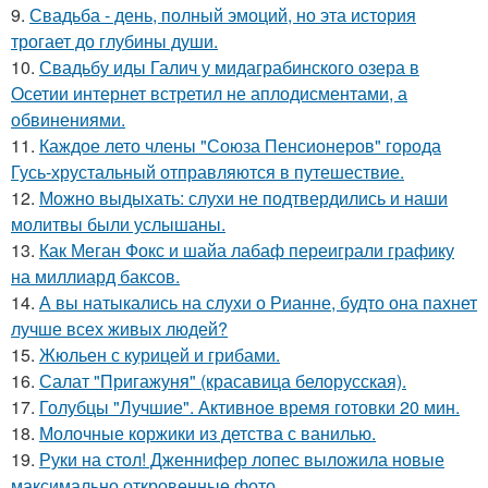
9.
Свадьба - день, полный эмоций, но эта история
трогает до глубины души.
10.
Свадьбу иды Галич у мидаграбинского озера в
Осетии интернет встретил не аплодисментами, а
обвинениями.
11.
Каждое лето члены "Союза Пенсионеров" города
Гусь-хрустальный отправляются в путешествие.
12.
Можно выдыхать: слухи не подтвердились и наши
молитвы были услышаны.
13.
Как Меган Фокс и шайа лабаф переиграли графику
на миллиард баксов.
14.
А вы натыкались на слухи о Рианне, будто она пахнет
лучше всех живых людей?
15.
Жюльен с курицей и грибами.
16.
Салат "Пригажуня" (красавица белорусская).
17.
Голубцы "Лучшие". Активное время готовки 20 мин.
18.
Молочные коржики из детства с ванилью.
19.
Руки на стол! Дженнифер лопес выложила новые
максимально откровенные фото.