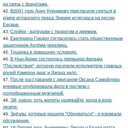
на связь с фанатами.
42.
В2001 году Анну Курникову пригласили сняться в
клипе испанского певца Энрике иглесиаса на песню
Escape.
43.
Слойки - ватрушки с творогом и джемом.
44.
Екатерина Гордон согласилась стать общественным
защитником Артёма чекалина.
45.
Тушенка в домашних условиях.
46.
В Нью-йорке состоялась премьера фильма
"Последствия", которую посетили исполнители главных
ролей Кэмерон диас и Джона хилл.
47.
После расставания с джиганом Оксана Самойлова
впервые опубликовала фото в постели с
полуобнаженным мужчиной.
48.
Эй, народ, хоть жилеты надевайте, когда в воду
лезете.
49.
Звёзды, которые решили "Обновиться" - и взорвали
обсуждения.
50.
19-Летняя дочь Анджелины Джоли и Брэда питта