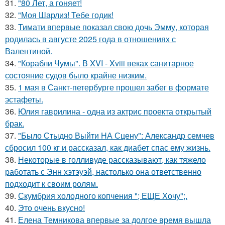
31.
"80 Лет, а гоняет!
32.
"Моя Шарлиз! Тебе годик!
33.
Тимати впервые показал свою дочь Эмму, которая
родилась в августе 2025 года в отношениях с
Валентиной.
34.
"Корабли Чумы". В XVI - Xviii веках санитарное
состояние судов было крайне низким.
35.
1 мая в Санкт-петербурге прошел забег в формате
эстафеты.
36.
Юлия гаврилина - одна из актрис проекта открытый
брак.
37.
"Было Стыдно Выйти НА Сцену": Александр семчев
сбросил 100 кг и рассказал, как диабет спас ему жизнь.
38.
Некоторые в голливуде рассказывают, как тяжело
работать с Энн хэтэуэй, настолько она ответственно
подходит к своим ролям.
39.
Скумбрия холодного копчения "; ЕЩЕ Хочу";.
40.
Это очень вкусно!
41.
Елена Темникова впервые за долгое время вышла