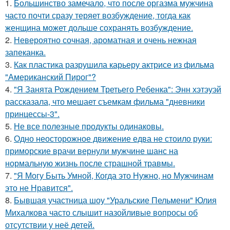
1.
Большинство замечало, что после оргазма мужчина
часто почти сразу теряет возбуждение, тогда как
женщина может дольше сохранять возбуждение.
2.
Невероятно сочная, ароматная и очень нежная
запеканка.
3.
Как пластика разрушила карьеру актрисе из фильма
"Американский Пирог"?
4.
"Я Занята Рождением Третьего Ребенка": Энн хэтэуэй
рассказала, что мешает съемкам фильма "дневники
принцессы-3".
5.
Не все полезные продукты одинаковы.
6.
Одно неосторожное движение едва не стоило руки:
приморские врачи вернули мужчине шанс на
нормальную жизнь после страшной травмы.
7.
"Я Могу Быть Умной, Когда это Нужно, но Мужчинам
это не Нравится".
8.
Бывшая участница шоу "Уральские Пельмени" Юлия
Михалкова часто слышит назойливые вопросы об
отсутствии у неё детей.