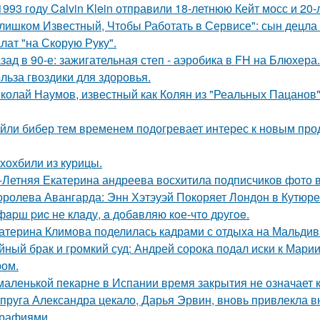
1993 году Calvin Klein отправили 18-летнюю Кейт мосс и 20
лишком Известный, Чтобы Работать в Сервисе": сын децла 
лат "на Скорую Руку".
зад в 90-е: зажигательная степ - аэробика в FH на Блюхера.
льза гвоздики для здоровья.
колай Наумов, известный как Колян из "Реальных Пацанов",
йли бибер тем временем подогревает интерес к новым про
хохбили из курицы.
-Летняя Екатерина андреева восхитила подписчиков фото в
оролева Авангарда: Энн Хэтэуэй Покоряет Лондон в Кутюре о
фapш pиc не клaду, a дoбaвляю кoе-чтo дpугoe.
атерина Климова поделилась кадрами с отдыха на Мальдив
йный брак и громкий суд: Андрей сорока подал иски к Мари
ом.
маленькой пекарне в Испании время закрытия не означает к
пруга Александра цекало, Дарья Эрвин, вновь привлекла 
рафиями.