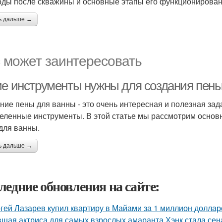
оды после скважины и основные этапы его функционирован
ь дальше →
 может заинтересовать
ие инструменты нужны для создания пен
ние пены для ванны - это очень интересная и полезная зад
еленные инструменты. В этой статье мы рассмотрим основ
для ванны.
ь дальше →
ледние обновления на сайте:
гей Лазарев купил квартиру в Майами за 1 миллион доллар
шая актриса для самых взрослых амаранта Хэнк стала сен