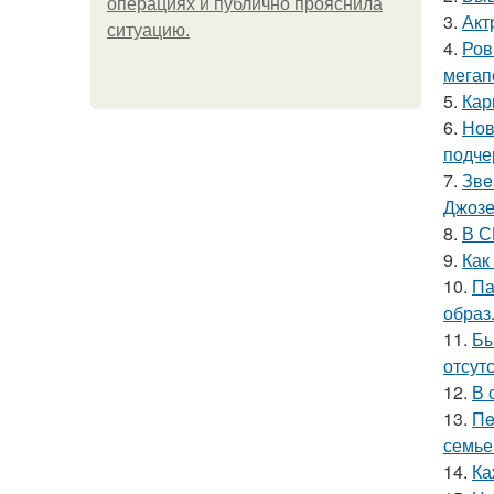
операциях и публично прояснила
3.
Акт
ситуацию.
4.
Ров
мегап
5.
Кар
6.
Нов
подче
7.
Звe
Джоз
8.
В С
9.
Как
10.
Па
образ
11.
Бы
отсутс
12.
В 
13.
Пe
семье
14.
Ка