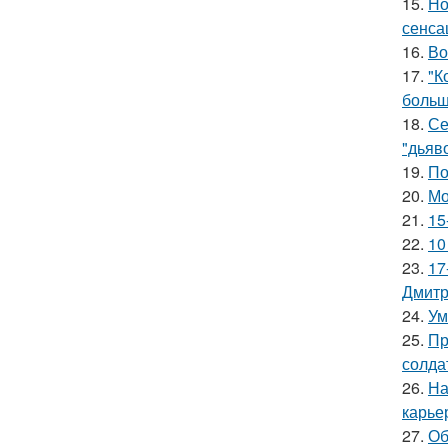
15.
Но
сенса
16.
Во
17.
"К
больш
18.
Се
"дьяво
19.
По
20.
Мо
21.
15
22.
10
23.
17
Дмитр
24.
Ум
25.
Пр
солда
26.
На
карье
27.
Об