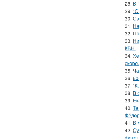
28.
В 
29.
"С
30.
Са
31.
На
32.
По
33.
Ни
КВН.
34.
Хе
скоро.
35.
Ча
36.
60
37.
"К
38.
B 
39.
Ек
40.
Та
Фёдор
41.
В 
42.
Су
фотог