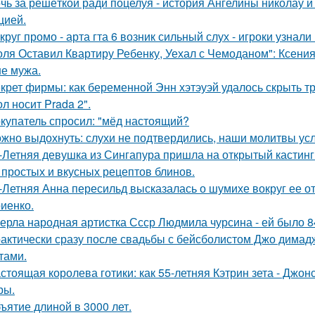
чь за решёткой ради поцелуя - история Ангелины николау и
цией.
круг промо - арта гта 6 возник сильный слух - игроки узнал
оля Оставил Квартиру Ребенку, Уехал с Чемоданом": Ксени
е мужа.
крет фирмы: как беременной Энн хэтэуэй удалось скрыть т
л носит Prada 2".
купатель спросил: "мёд настоящий?
жно выдохнуть: слухи не подтвердились, наши молитвы у
-Летняя девушка из Сингапура пришла на открытый кастинг
 простых и вкусных рецептов блинов.
-Летняя Анна пересильд высказалась о шумихе вокруг ее 
иенко.
ерла народная артистка Ссср Людмила чурсина - ей было 84
актически сразу после свадьбы с бейсболистом Джо димад
тами.
стоящая королева готики: как 55-летняя Кэтрин зета - Джон
ры.
ъятие длиной в 3000 лет.