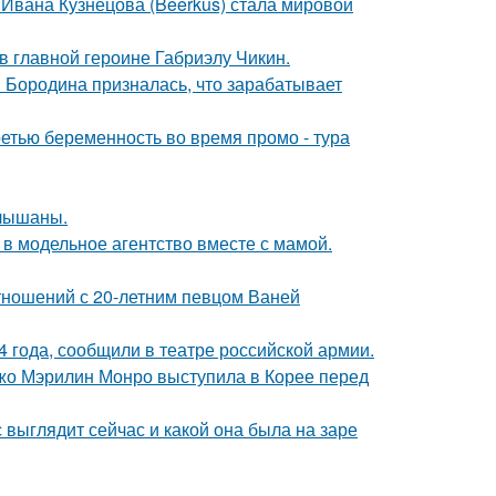
 Ивана Кузнецова (Beerkus) стала мировой
и в главной героине Габриэлу Чикин.
я Бородина призналась, что зарабатывает
ретью беременность во время промо - тура
слышаны.
 в модельное агентство вместе с мамой.
отношений с 20-летним певцом Ваней
 года, сообщили в театре российской армии.
жо Мэрилин Монро выступила в Корее перед
с выглядит сейчас и какой она была на заре