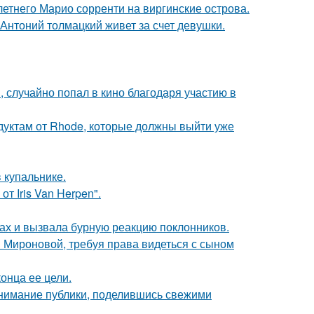
-летнего Марио сорренти на виргинские острова.
Антоний толмацкий живет за счет девушки.
 случайно попал в кино благодаря участию в
дуктам от Rhode, которые должны выйти уже
 купальнике.
т Iris Van Herpen".
ах и вызвала бурную реакцию поклонников.
и Мироновой, требуя права видеться с сыном
онца ее цели.
внимание публики, поделившись свежими