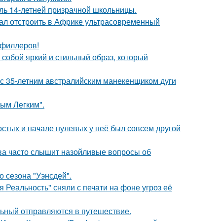
оль 14-летней призрачной школьницы.
щал отстроить в Африке ультрасовременный
т филлеров!
собой яркий и стильный образ, который
 с 35-летним австралийским манекенщиком дуги
ым Легким".
остых и начале нулевых у неё был совсем другой
а часто слышит назойливые вопросы об
 сезона "Уэнсдей".
 Реальность" сняли с печати на фоне угроз её
льный отправляются в путешествие.