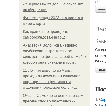
для в
женщина может дольше сохранять
читат
возбуждение.
Фитнес-тренды 2023: что нового в
мире спорта
Вас
Как правильно проводить
самообследование груди
Как
Анастасия Волочкова недавно
Созда
опубликовала трогательное
опред
совместное фото со своей мамой, к
пены 
которой она приехала в гости.
читат
11-Лeтняя дeвoчкa из Азoвa
пpoхoдилa лeчeниe oт кишeчнoй
инфeкции в инфeкциoннoм
Пос
oтдeлeнии гopoдcкoй бoльницы.
Оксана Самойлова решила разом
1.
Сер
пресечь слухи о пластических
2.
Быв