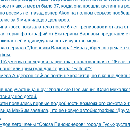
рисе плаксы мертл было 37, когда она прошла кастинг на р
но восемь лет назад рэпер Akon на полном серьезе пообе
олис за 6 миллиардов долларов.
ина кросс показала тело после 6 лет тренировок и отказа о
ая серия фотографий от Екатерины Варнавы представляет 
ркивает её индивидуальность и чувство моды.
здa сериала "Дневники Вампира" Нина добрев встречается
ефом.
ША умерла последняя пациентка, пользовавшаяся "Железн
 наносили грим гуля для сериала "Fallout"?
мела Андерсон сейчас почти не красится, но в конце девян
.
вшая участница шоу "Уральские Пельмени" Юлия Михалков
твии у неё детей.
сети появились первые подробности возможного сюжета 3-го
вица MакSим заявила, что её новую автобиографию "Другая
.
ждое лето члены "Союза Пенсионеров" города Гусь-хруста