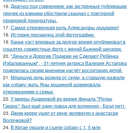
16.
Диагноз под сомнением: как экстренные публикации
лерчек из клиники обострили скандал с повторной
проверкой прокуратуры.
17.
Самая откровенная роль Александры даддарио!
18.
История прозаична этой фотографии.
19.
Канье уэст впервые за долгое время опубликовал в
соцсетях совместные фото с женой Бьянкой цензори.
20.
"Деньги и Дорогие Подарки не Сделают Ребёнка
Избалованным", - 31-летняя актриса Валерия Астапова
поделилась своим мнением насчёт воспитания детей.
21.
Младшую дочь родила от скуки, а старшую назвали
как собаку: мать Яны кошкиной шокировала
откровениями о семье.
22.
У мирры Андреевой во время финала "Ролан
Гаррос" был ещё один повод для волнения - Брэд питт.
23.
Джим керри ушел от рене зеллвегер к анастасии
Волочковой?
24.
В Китае украли и съели собаку с 1, 5 млн