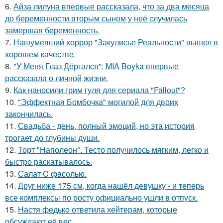
6.
Айза лилуна впервые рассказала, что за два месяца
до беременности вторым сыном у неё случилась
замершая беременность.
7.
Нашумевший хоррор "Закулисье Реальности" вышел в
хорошем качестве.
8.
"У Меня Глаз Дёргался": MIA Boyka впервые
рассказала о личной жизни.
9.
Как наносили грим гуля для сериала "Fallout"?
10.
"Эффектная Бомбочка" могилой для двоих
закончилась.
11.
Свадьба - день, полный эмоций, но эта история
трогает до глубины души.
12.
Торт "Наполеон". Тесто получилось мягким, легко и
быстро раскатывалось.
13.
Салат C фaсoлью.
14.
Друг ниже 175 см, когда нашёл девушку - и теперь
все комплексы по росту официально ушли в отпуск.
15.
Настя федько ответила хейтерам, которые
обсуждают её вес.