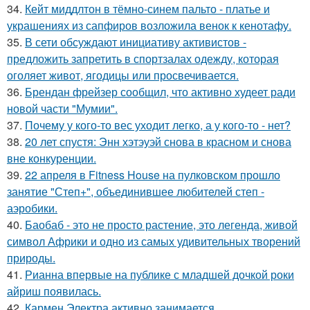
34.
Кейт миддлтон в тёмно-синем пальто - платье и
украшениях из сапфиров возложила венок к кенотафу.
35.
В сети обсуждают инициативу активистов -
предложить запретить в спортзалах одежду, которая
оголяет живот, ягодицы или просвечивается.
36.
Брендан фрейзер сообщил, что активно худеет ради
новой части "Мумии".
37.
Почему у кого-то вес уходит легко, а у кого-то - нет?
38.
20 лет спустя: Энн хэтэуэй снова в красном и снова
вне конкуренции.
39.
22 апреля в Fitness House на пулковском прошло
занятие "Степ+", объединившее любителей степ -
аэробики.
40.
Баобаб - это не просто растение, это легенда, живой
символ Африки и одно из самых удивительных творений
природы.
41.
Рианна впервые на публике с младшей дочкой роки
айриш появилась.
42.
Кармен Электра активно занимается