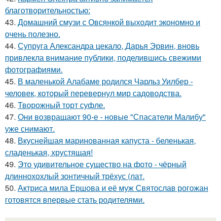
благотворительностью:
43.
Домашний смузи с Овсянкой выходит экономно и
очень полезно.
44.
Супруга Александра цекало, Дарья Эрвин, вновь
привлекла внимание публики, поделившись свежими
фотографиями.
45.
В маленькой Алабаме родился Чарльз Уилбер -
человек, который перевернул мир садоводства.
46.
Творожный торт суфле.
47.
Они возвращают 90-е - новые "Спасатели Малибу"
уже снимают.
48.
Вкуснейшая маринованная капуста - беленькая,
сладенькая, хрустящая!
49.
Это удивительное существо на фото - чёрный
длиннохохлый зонтичный трёхус (лат.
50.
Актриса мила Ершова и её муж Святослав рогожан
готовятся впервые стать родителями.