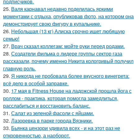
подписчиков.
25.
Валя карнавал недавно поделилась яркими
моментами с отдыха, опубликовав фото, на котором она
демонстрирует свою фигуру в купальнике.
26.
Небольшая (13 кг) Алиска срочно ищет любящую
семью!
27.
Врач сказал коллегам: мойте руки перед родами.
28.
Создатели фильма о лидере группы сектор газа
рассказали, почему именно Никита кологривый получил
главную роль.
29.
Я никогда не пробовала более вкусного винегрета:
всё дело в особой заправке.
30.
17 мая в Fitness House на ладожской прошла йога с
роллом - практика, которая помогла замедлиться,
расслабиться и восстановить баланс.
31.
Салат из зеленой фасоли с яйцами.
32.
Лазоревка в парке города Вязники.
33.
Бьянка цензори удивила всех - и на этот раз не
откровенностью, а наоборот.