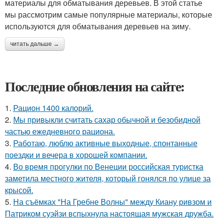
материалы для обматывания деревьев. В этой статье
мы рассмотрим самые популярные материалы, которые
используются для обматывания деревьев на зиму.
читать дальше →
Последние обновления на сайте:
1.
Рацион 1400 калорий.
2.
Мы привыкли считать сахар обычной и безобидной
частью ежедневного рациона.
3.
Работаю, люблю активные выходные, спонтанные
поездки и вечера в хорошей компании.
4.
Во время прогулки по Венеции российская туристка
заметила местного жителя, который гонялся по улице за
крысой.
5.
На съёмках "На Гребне Волны" между Киану ривзом и
Патриком суэйзи вспыхнула настоящая мужская дружба.