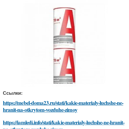
Ссылки:
https://mebel-doma23.ru/stati/kakie-materialy-luchshe-ne-
hranit-na-otkrytom-vozduhe-zimoy
https://iamledi.info/stati/kakie-materialy-luchshe-ne-hranit-