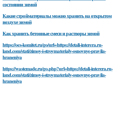
состоянии зимой
Какие стройматериалы можно хранить на открытом
воздухе зимой
Как хранить бетонные смеси и растворы зимой
https://oes-komitet.ru/go/url=https://detali-interera.ru-
land.com/stati/zimoy-i-stroymaterialy-osnovnye-pravila-
hraneniya
https://wastemade.ru/go.php?url=https://detali-interera.ru-
land.com/stati/zimoy-i-stroymaterialy-osnovnye-pravila-
hraneniya