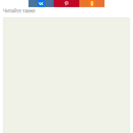
Читайте также
Как выбрать идеальную прическу для коротких волос
Дженнифер Лопес исполнилось 57, и её отношение к
возрасту - настоящий манифест уверенности: "не