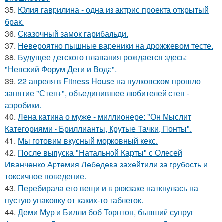
35.
Юлия гаврилина - одна из актрис проекта открытый
брак.
36.
Сказочный замок гарибальди.
37.
Невероятно пышные вареники на дрожжевом тесте.
38.
Будущее детского плавания рождается здесь:
"Невский Форум Дети и Вода".
39.
22 апреля в Fitness House на пулковском прошло
занятие "Степ+", объединившее любителей степ -
аэробики.
40.
Лена катина о муже - миллионере: "Он Мыслит
Категориями - Бриллианты, Крутые Тачки, Понты".
41.
Мы готовим вкусный морковный кекс.
42.
После выпуска "Натальной Карты" с Олесей
Иванченко Артемия Лебедева захейтили за грубость и
токсичное поведение.
43.
Перебирала его вещи и в рюкзаке наткнулась на
пустую упаковку от каких-то таблеток.
44.
Деми Мур и Билли боб Торнтон, бывший супруг