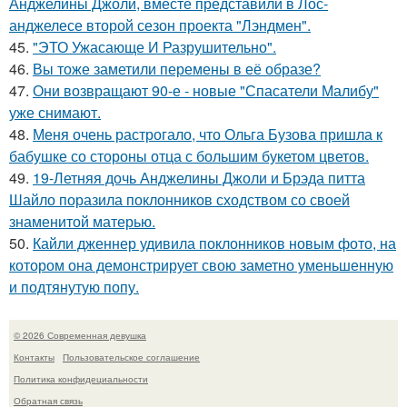
Анджелины Джоли, вместе представили в Лос-
анджелесе второй сезон проекта "Лэндмен".
45.
"ЭТО Ужасающе И Разрушительно".
46.
Вы тоже заметили перемены в её образе?
47.
Они возвращают 90-е - новые "Спасатели Малибу"
уже снимают.
48.
Меня очень растрогало, что Ольга Бузова пришла к
бабушке со стороны отца с большим букетом цветов.
49.
19-Летняя дочь Анджелины Джоли и Брэда питта
Шайло поразила поклонников сходством со своей
знаменитой матерью.
50.
Кайли дженнер удивила поклонников новым фото, на
котором она демонстрирует свою заметно уменьшенную
и подтянутую попу.
© 2026 Современная девушка
Контакты
Пользовательское соглашение
Политика конфидециальности
Обратная связь