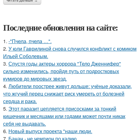
читать дальше →
Последние обновления на сайте:
1.
-"Пчела, пчела …".
2.
У юли Гаврилиной снова случился конфликт с комиком
Ильей Соболевым.
3.
Спустя годы актеры хоррора "Тело Дженнифер"
сильно изменились, пройдя путь от подростковых
кумиров до мировых звезд.
4.
Любители поострее живут дольше: учёные доказали,
что жгучий перец снижает риск умереть от болезней
сердца и рака.
5.
Этот паразит цепляется присосками за тонкий
кишечник и месяцами или годами может почти никак
себя не выдавать.
6.
Новый выпуск проекта "наши люди.
7.
Банан - не чемпион по калию.