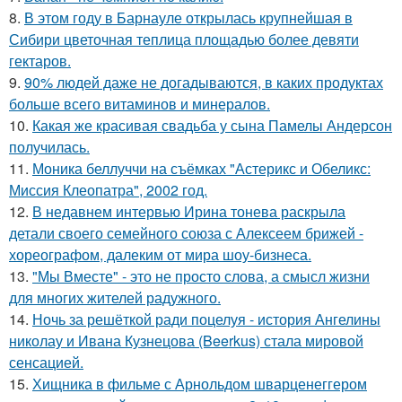
8.
В этом году в Барнауле открылась крупнейшая в
Сибири цветочная теплица площадью более девяти
гектаров.
9.
90% людей даже не догадываются, в каких продуктах
больше всего витаминов и минералов.
10.
Какая же красивая свадьба у сына Памелы Андерсон
получилась.
11.
Моника беллуччи на съёмках "Астерикс и Обеликс:
Миссия Клеопатра", 2002 год.
12.
В недавнем интервью Ирина тонева раскрыла
детали своего семейного союза с Алексеем брижей -
хореографом, далеким от мира шоу-бизнеса.
13.
"Мы Вместе" - это не просто слова, а смысл жизни
для многих жителей радужного.
14.
Ночь за решёткой ради поцелуя - история Ангелины
николау и Ивана Кузнецова (Beerkus) стала мировой
сенсацией.
15.
Хищника в фильме с Арнольдом шварценеггером