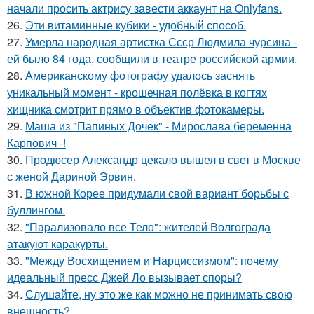
начали просить актрису завести аккаунт на Onlyfans.
26.
Эти витаминные кубики - удобный способ.
27.
Умерла народная артистка Ссср Людмила чурсина -
ей было 84 года, сообщили в театре российской армии.
28.
Американскому фотографу удалось заснять
уникальный момент - крошечная полёвка в когтях
хищника смотрит прямо в объектив фотокамеры.
29.
Маша из "Папиных Дочек" - Мирослава беременна
Карпович -!
30.
Продюсер Александр цекало вышел в свет в Москве
с женой Дариной Эрвин.
31.
В южной Корее придумали свой вариант борьбы с
буллингом.
32.
"Пapализовало все Тело": жителей Волгограда
атакуют каракурты.
33.
"Между Восхищением и Нарциссизмом": почему
идеальный пресс Джей Ло вызывает споры?
34.
Слушайте, ну это же как можно не принимать свою
внешность?