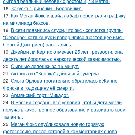
сыграл реальный человек с ростом 2, 18 метра!
16.
Закуска "Грибочки - Боровички".
17.
Как Меган Фокс и шайа лабаф переиграли графику
на миллиард баксов.
18.
В сети появились слухи, что экс - солистка группы
"Серебро" катя кищук и рэпер 9mice (настоящее имя -
Сергей Дмитриев) расстались.
19.
Джейми ли Кертис отмечает 25 лет трезвости, она
десять лет боролась с наркотической зависимостью.
20.
Сырные лепешки за 15 минут.
21.
Актриса из "Звонка" дэйви чейз умерла.
22.
Ольга Орлова трогательно обратилась к Жанне
Фриске в годовщину её смерти.
23.
Армянский торт "Микадо".
24.
В России созданы все условия, чтобы дети могли
получать качественное образование и развивать свои
таланты.
25.
Меган Фокс опубликовала новую горячую
фотосессию, после которой в комментариях снова