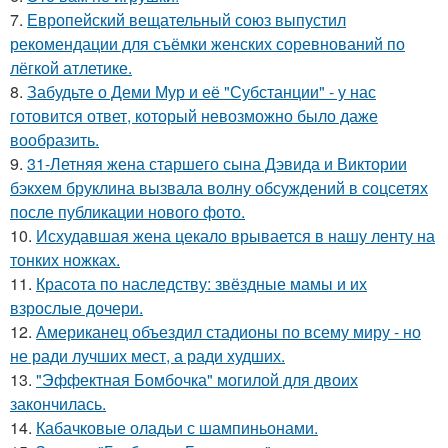
7.
Европейский вещательный союз выпустил
рекомендации для съёмки женских соревнований по
лёгкой атлетике.
8.
Забудьте о Деми Мур и её "Субстанции" - у нас
готовится ответ, который невозможно было даже
вообразить.
9.
31-Летняя жена старшего сына Дэвида и Виктории
бэкхем бруклина вызвала волну обсуждений в соцсетях
после публикации нового фото.
10.
Исхудавшая жена цекало врывается в нашу ленту на
тонких ножках.
11.
Красота по наследству: звёздные мамы и их
взрослые дочери.
12.
Американец объездил стадионы по всему миру - но
не ради лучших мест, а ради худших.
13.
"Эффектная Бомбочка" могилой для двоих
закончилась.
14.
Кабачковые оладьи с шампиньонами.