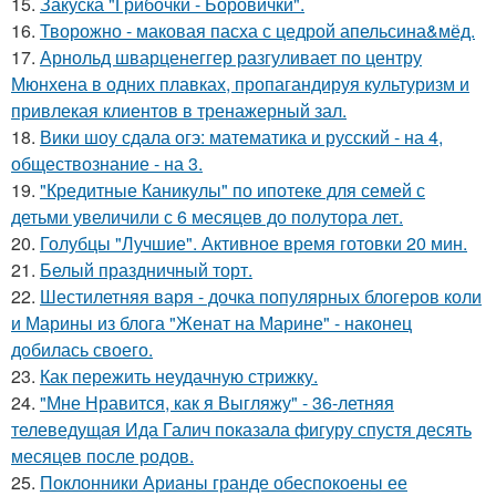
15.
Закуска "Грибочки - Боровички".
16.
Творожно - маковая пасха с цедрой апельсина&мёд.
17.
Арнольд шварценеггер разгуливает по центру
Мюнхена в одних плавках, пропагандируя культуризм и
привлекая клиентов в тренажерный зал.
18.
Вики шоу сдала огэ: математика и русский - на 4,
обществознание - на 3.
19.
"Кредитные Каникулы" по ипотеке для семей с
детьми увеличили с 6 месяцев до полутора лет.
20.
Голубцы "Лучшие". Активное время готовки 20 мин.
21.
Белый праздничный торт.
22.
Шестилетняя варя - дочка популярных блогеров коли
и Марины из блога "Женат на Марине" - наконец
добилась своего.
23.
Как пережить неудачную стрижку.
24.
"Мне Нравится, как я Выгляжу" - 36-летняя
телеведущая Ида Галич показала фигуру спустя десять
месяцев после родов.
25.
Поклонники Арианы гранде обеспокоены ее