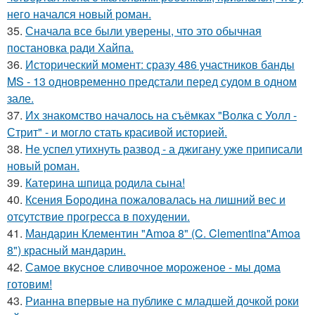
него начался новый роман.
35.
Сначала все были уверены, что это обычная
постановка ради Хайпа.
36.
Исторический момент: сразу 486 участников банды
MS - 13 одновременно предстали перед судом в одном
зале.
37.
Их знакомство началось на съёмках "Волка с Уолл -
Стрит" - и могло стать красивой историей.
38.
Не успел утихнуть развод - а джигану уже приписали
новый роман.
39.
Катерина шпица родила сына!
40.
Ксения Бородина пожаловалась на лишний вес и
отсутствие прогресса в похудении.
41.
Мандарин Клементин "Amoa 8" (C. Clementina"Amoa
8") красный мандарин.
42.
Самое вкусное сливочное мороженое - мы дома
готовим!
43.
Рианна впервые на публике с младшей дочкой роки