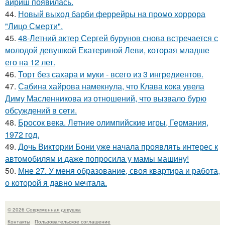
айриш появилась.
44.
Новый выход барби феррейры на промо хоррора
"Лицо Смерти".
45.
48-Летний актер Сергей бурунов снова встречается с
молодой девушкой Екатериной Леви, которая младше
его на 12 лет.
46.
Торт без сахара и муки - всего из 3 ингредиентов.
47.
Сабина хайрова намекнула, что Клава кока увела
Диму Масленникова из отношений, что вызвало бурю
обсуждений в сети.
48.
Бросок века. Летние олимпийские игры, Германия,
1972 год.
49.
Дочь Виктории Бони уже начала проявлять интерес к
автомобилям и даже попросила у мамы машину!
50.
Мне 27. У меня образование, своя квартира и работа,
о которой я давно мечтала.
© 2026 Современная девушка
Контакты
Пользовательское соглашение