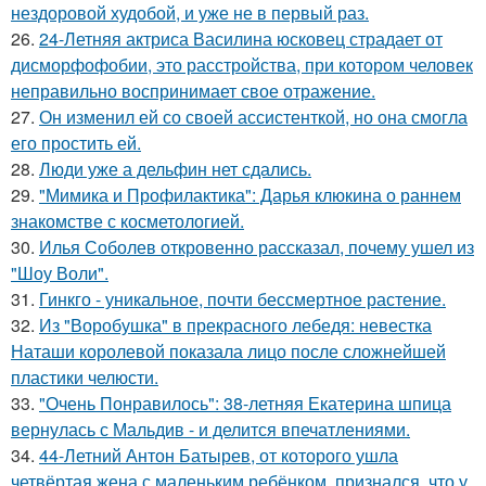
нездоровой худобой, и уже не в первый раз.
26.
24-Летняя актриса Василина юсковец страдает от
дисморфофобии, это расстройства, при котором человек
неправильно воспринимает свое отражение.
27.
Он изменил ей со своей ассистенткой, но она смогла
его простить ей.
28.
Люди уже а дельфин нет сдались.
29.
"Мимика и Профилактика": Дарья клюкина о раннем
знакомстве с косметологией.
30.
Илья Соболев откровенно рассказал, почему ушел из
"Шоу Воли".
31.
Гинкго - уникальное, почти бессмертное растение.
32.
Из "Воробушка" в прекрасного лебедя: невестка
Наташи королевой показала лицо после сложнейшей
пластики челюсти.
33.
"Очень Понравилось": 38-летняя Екатерина шпица
вернулась с Мальдив - и делится впечатлениями.
34.
44-Летний Антон Батырев, от которого ушла
четвёртая жена с маленьким ребёнком, признался, что у