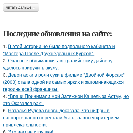
читать дальше →
Последние обновления на сайте:
1.
В этой истории не было подпольного кабинета и
"Мастера После Двухнедельных Курсов".
2.
Опасные обнимашки: австралийскому дайверу
удалось приручить акулу.
3.
Девон аоки в роли суки в фильме "Двойной Форсаж"
(2003) стала одной из самых ярких и запоминающихся
героинь всей франшизы.
4.
"Врачи Принимали мой Затяжной Кашель за Астму, но
это Оказался рак".
5.
Наталья Рудова вновь доказала, что цифры в
паспорте давно перестали быть главным критерием
привлекательности.
6.
Это вам не игрушки!