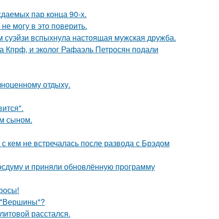
ждаемых пар конца 90-х.
не могу в это поверить.
м суэйзи вспыхнула настоящая мужская дружба.
ма Кпрф, и эколог Рафаэль Петросян подали
лноценному отдыху.
вится".
им сыном.
 с кем не встречалась после развода с Брэдом
осдуму и приняли обновлённую программу
росы!
 "Вершины"?
литовой расстался.