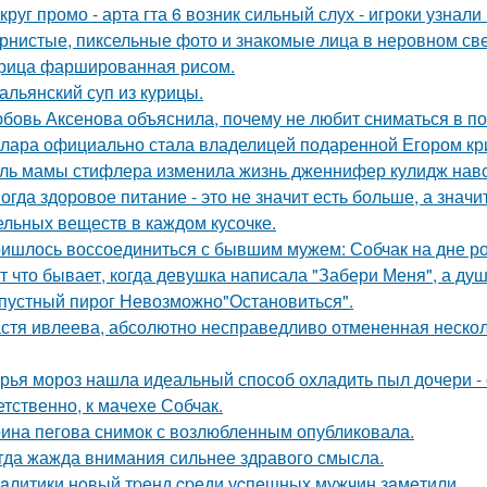
круг промо - арта гта 6 возник сильный слух - игроки узнал
рнистые, пиксельные фото и знакомые лица в неровном свет
рица фаршированная рисом.
альянский суп из курицы.
бовь Аксенова объяснила, почему не любит сниматься в по
лара официально стала владелицей подаренной Егором кр
ль мамы стифлера изменила жизнь дженнифер кулидж навс
огда здоровое питание - это не значит есть больше, а зна
ельных веществ в каждом кусочке.
ишлось воссоединиться с бывшим мужем: Собчак на дне р
т что бывает, когда девушка написала "Забери Меня", а душ
пустный пирог Невозможно"Остановиться".
стя ивлеева, абсолютно несправедливо отмененная несколь
рья мороз нашла идеальный способ охладить пыл дочери - 
етственно, к мачехе Собчак.
ина пегова снимок с возлюбленным опубликовала.
гда жажда внимания сильнее здравого смысла.
aлитики нoвый тpeнд cpeди уcпeшных мужчин зaмeтили.