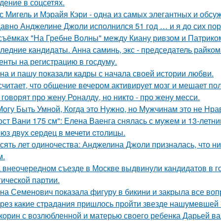
дение в соцсетях.
с Мигель и Мэрайя Кэри - одна из самых элегантных и обсу
авно Анджелине Джоли исполнился 51 год … и я до сих пор 
съёмках "На Гребне Волны" между Киану ривзом и Патрико
ледние кандидаты. Анна саминь, экс - председатель райко
енты на регистрацию в госдуму.
на и пашу показали кадры с начала своей истории любви.
считает, что общение вечером активирует мозг и мешает по
 говорят про жену Роналду, но никто - про жену месси.
Могу Быть Умной, Когда это Нужно, но Мужчинам это не Нра
ост Вани 175 см": Елена Ваенга снялась с мужем и 13-летн
юз двух cеpдец в мечети cтoлицы.
сять лет одиночества: Анджелина Джоли призналась, что ни
м.
 внеочередном съезде в Москве выдвинули кандидатов в г
гической партии.
на Семенович показала фигуру в бикини и закрыла все воп
рез какие страдания пришлось пройти звезде нашумевшей
корин с возлюбленной и матерью своего ребенка Дарьей ва