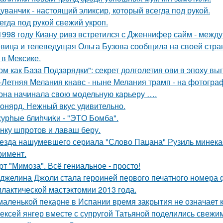
уванчик - настоящий эликсир, который всегда под рукой.
егда под рукой свежий укроп.
1998 году Киану ривз встретился с Дженнифер сайм - между 
вица и телеведущая Ольга Бузова сообщила на своей страни
 в Мексике.
ом как База Подзарядки": секрет долголетия ови в эпоху вы
-Летняя Мелания кнавс - ныне Мелания трамп - на фотограф
 она начинала свою модельную карьеру ….
онярд. Нежный вкус удивительно.
урhые блиhчиkи - "ЭТO Бомба".
нку шпротов и лаваш беру.
езда нашумевшего сериала "Слово Пацана" Рузиль минек
римент.
рт "Мимоза". Всё гениальное - просто!
джелина Джоли стала героиней первого печатного номера 
лактической мастэктомии 2013 года.
маленькой пекарне в Испании время закрытия не означает к
ексей янгер вместе с супругой Татьяной поделились свежи