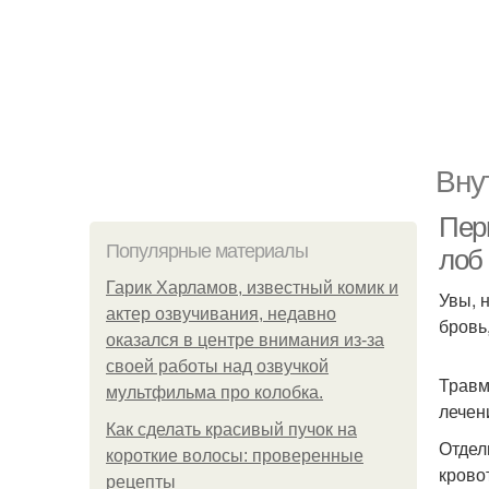
Вну
Пер
Популярные материалы
лоб
Гарик Харламов, известный комик и
Увы, 
актер озвучивания, недавно
бровь
оказался в центре внимания из-за
своей работы над озвучкой
Травм
мультфильма про колобка.
лечен
Как сделать красивый пучок на
Отдел
короткие волосы: проверенные
крово
рецепты