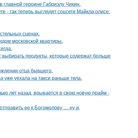
и в главной героине Габриэлу Чикин.
е - так теперь выглядят соцсети Майкла олисе.
стельных сценах.
идом московской квартиры.
егда.
чит выбирать продукты, которые содержат больше
ождении отца бывшего.
а уже уехала на такси раньше тела.
ко лет назад, врывается в свою новую прайм -
отправить ее к Богомолову … ну и,