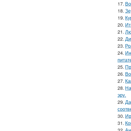
17.
Во
18.
Зе
19.
Ку
20.
Ит
21.
Лю
22.
Ди
23.
Ро
24.
Ин
питат
25.
Пр
26.
Во
27.
Ка
28.
На
эру.
29.
Да
соотв
30.
Ир
31.
Ко
32.
Ан