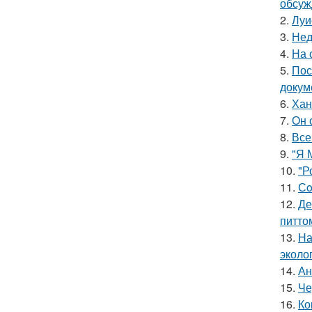
обсуж
2.
Луи
3.
Нед
4.
На 
5.
Пос
докум
6.
Хан
7.
Он 
8.
Все
9.
"Я 
10.
"Р
11.
Сo
12.
Де
питто
13.
На
эколо
14.
Ан
15.
Че
16.
Ко