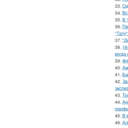
33.
Од
34.
Вс
35.
В 
36.
Пе
"Тату"
37.
"Д
38.
16
когда
39.
Фл
40.
Аж
41.
Ба
42.
Зв
экспе
43.
То
44.
Ан
профи
45.
В 
46.
Ал