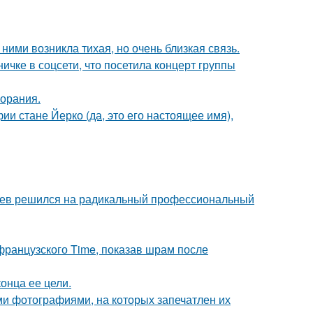
ними возникла тихая, но очень близкая связь.
чке в соцсети, что посетила концерт группы
горания.
ии стане Йерко (да, это его настоящее имя),
аев решился на радикальный профессиональный
французского Time, показав шрам после
онца ее цели.
ми фотографиями, на которых запечатлен их