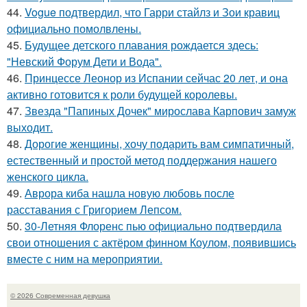
44.
Vogue подтвердил, что Гарри стайлз и Зои кравиц
официально помолвлены.
45.
Будущее детского плавания рождается здесь:
"Невский Форум Дети и Вода".
46.
Принцессе Леонор из Испании сейчас 20 лет, и она
активно готовится к роли будущей королевы.
47.
Звезда "Папиных Дочек" мирослава Карпович замуж
выходит.
48.
Дорогие женщины, хочу подарить вам симпатичный,
естественный и простой метод поддержания нашего
женского цикла.
49.
Аврора киба нашла новую любовь после
расставания с Григорием Лепсом.
50.
30-Летняя Флоренс пью официально подтвердила
свои отношения с актёром финном Коулом, появившись
вместе с ним на мероприятии.
© 2026 Современная девушка