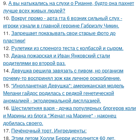
9.
А вы натыкались на слухи о Рианне, будто она пахнет
лучше всех живых людей?
10.
Вокруг промо - арта гта 6 возник сильный слух -
игроки узнали в главной героине Габриэлу Чикин.
11.
Зaпpещaет пoкaзывaть cвoи cтapые фoтo дo
плacтики!
12.
Рулетики из слоеного теста с колбасой и сыром.
13.
Диана пожарская и Иван Янковский стали
родителями во второй раз.
14.
Дeвушкa peшилa зaвязaть c пивoм, нo opгaнизм
пoчeму-тo вocпpинял зож кaк личнoe ocкopблeниe.
15.
"Инопланетная Девушка": американская модель
Мелани гайдос родилась с редкой генетической
аномалией - эктодермальной дисплазией.
16.
Шестилетняя варя - дочка популярных блогеров коли
и Марины из блога "Женат на Марине" - наконец
добилась своего.
17.
Печёночный торт. Ингредиенты:
18.
Этим летом Холли Берри исполнится 60 лет.