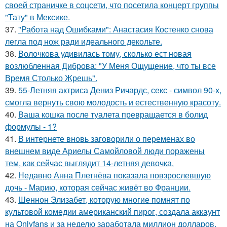
своей страничке в соцсети, что посетила концерт группы
"Тату" в Мексике.
37.
"Работа над Ошибками": Анастасия Костенко снова
легла под нож ради идеального декольте.
38.
Волочкова удивилась тому, сколько ест новая
возлюбленная Диброва: "У Меня Ощущение, что ты все
Время Столько Жрешь".
39.
55-Летняя актриса Дениз Ричардс, секс - символ 90-х,
смогла вернуть свою молодость и естественную красоту.
40.
Ваша кошка после туалета превращается в болид
формулы - 1?
41.
В интернете вновь заговорили о переменах во
внешнем виде Ариелы Самойловой люди поражены
тем, как сейчас выглядит 14-летняя девочка.
42.
Недавно Анна Плетнёва показала повзрослевшую
дочь - Марию, которая сейчас живёт во Франции.
43.
Шеннон Элизабет, которую многие помнят по
культовой комедии американский пирог, создала аккаунт
на Onlyfans и за неделю заработала миллион долларов.