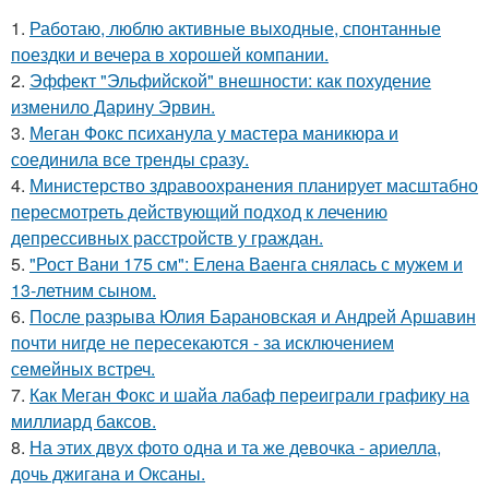
1.
Работаю, люблю активные выходные, спонтанные
поездки и вечера в хорошей компании.
2.
Эффект "Эльфийской" внешности: как похудение
изменило Дарину Эрвин.
3.
Меган Фокс психанула у мастера маникюра и
соединила все тренды сразу.
4.
Министерство здравоохранения планирует масштабно
пересмотреть действующий подход к лечению
депрессивных расстройств у граждан.
5.
"Рост Вани 175 см": Елена Ваенга снялась с мужем и
13-летним сыном.
6.
После разрыва Юлия Барановская и Андрей Аршавин
почти нигде не пересекаются - за исключением
семейных встреч.
7.
Как Меган Фокс и шайа лабаф переиграли графику на
миллиард баксов.
8.
На этих двух фото одна и та же девочка - ариелла,
дочь джигана и Оксаны.