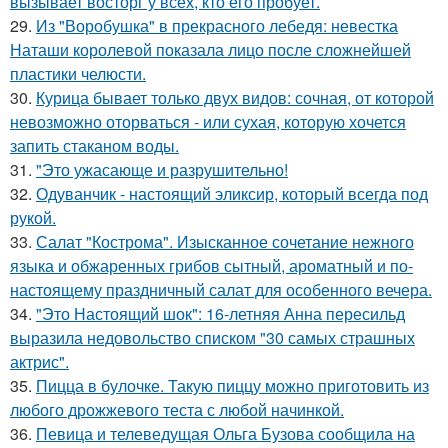
вызывает восторг у всех, кто его пробует.
29.
Из "Воробушка" в прекрасного лебедя: невестка
Наташи королевой показала лицо после сложнейшей
пластики челюсти.
30.
Курица бывает только двух видов: сочная, от которой
невозможно оторваться - или сухая, которую хочется
запить стаканом воды.
31.
"Это ужасающе и разрушительно!
32.
Одуванчик - настоящий эликсир, который всегда под
рукой.
33.
Салат "Кострома". Изысканное сочетание нежного
языка и обжаренных грибов сытный, ароматный и по-
настоящему праздничный салат для особенного вечера.
34.
"Это Настоящий шок": 16-летняя Анна пересильд
выразила недовольство списком "30 самых страшных
актрис".
35.
Пицца в булочке. Такую пиццу можно приготовить из
любого дрожжевого теста с любой начинкой.
36.
Певица и телеведущая Ольга Бузова сообщила на