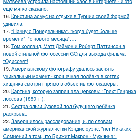
Матвеева устроила настоящий хаос в интернете - и это
ещё мягко сказано.
16.
Кристина асмус на отдыхе в Турции своей формой
удивила.
17.
"Начну с Понедельника", "когда будет больше
времени", "с нового месяца"….
18.
Том холланд, Мэтт Дэймон и Роберт Паттинсон в
новой стильной фотосессии GQ для выхода фильма
"Одиссея"!
19.
Американскому фотографу удалось заснять
уникальный момент - крошечная полёвка в когтях
хищника смотрит прямо в объектив фотокамеры.
20.
Картина, которую запрещала церковь: "Грех" Генриха
лоссова (1880 г. ).
21.
Сестра ольги бузовой пол будущего ребёнка
раскрыла.
22.
Завершилось расследование, и, по словам
американской журналистки Кэндис оуэнс, "нет Никаких
Сомнений в том, что Брижит Макрон - Мужчина".