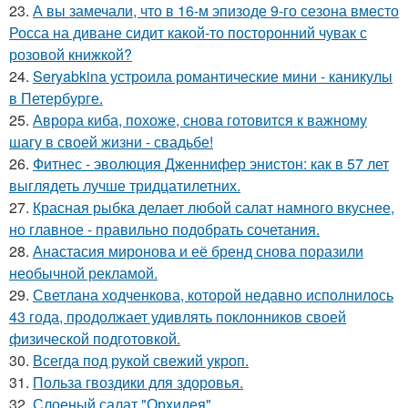
23.
А вы замечали, что в 16-м эпизоде 9-го сезона вместо
Росса на диване сидит какой-то посторонний чувак с
розовой книжкой?
24.
Seryabkina устроила романтические мини - каникулы
в Петербурге.
25.
Аврора киба, похоже, снова готовится к важному
шагу в своей жизни - свадьбе!
26.
Фитнес - эволюция Дженнифер энистон: как в 57 лет
выглядеть лучше тридцатилетних.
27.
Красная рыбка делает любой салат намного вкуснее,
но главное - правильно подобрать сочетания.
28.
Анастасия миронова и её бренд снова поразили
необычной рекламой.
29.
Светлана ходченкова, которой недавно исполнилось
43 года, продолжает удивлять поклонников своей
физической подготовкой.
30.
Всегда под рукой свежий укроп.
31.
Польза гвоздики для здоровья.
32.
Слоеный салат "Орхидея".