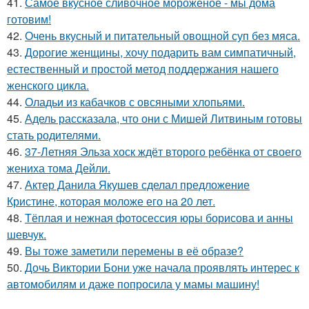
41.
Самое вкусное сливочное мороженое - мы дома
готовим!
42.
Очень вкусный и питательный овощной суп без мяса.
43.
Дорогие женщины, хочу подарить вам симпатичный,
естественный и простой метод поддержания нашего
женского цикла.
44.
Оладьи из кабачков с овсяными хлопьями.
45.
Адель рассказала, что они с Мишей Литвиным готовы
стать родителями.
46.
37-Летняя Эльза хоск ждёт второго ребёнка от своего
жениха тома Дейли.
47.
Актер Данила Якушев сделал предложение
Кристине, которая моложе его на 20 лет.
48.
Тёплая и нежная фотосессия юры борисова и анны
шевчук.
49.
Вы тоже заметили перемены в её образе?
50.
Дочь Виктории Бони уже начала проявлять интерес к
автомобилям и даже попросила у мамы машину!