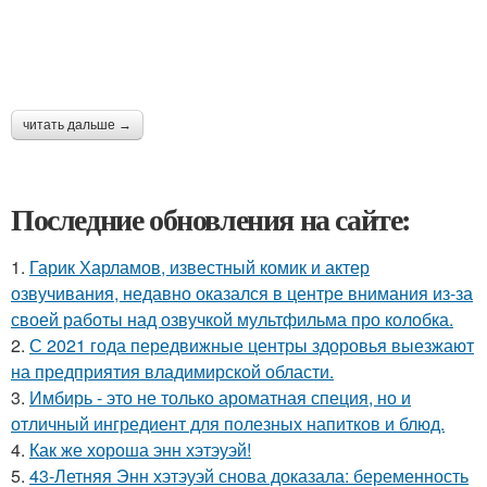
читать дальше →
Последние обновления на сайте:
1.
Гарик Харламов, известный комик и актер
озвучивания, недавно оказался в центре внимания из-за
своей работы над озвучкой мультфильма про колобка.
2.
С 2021 года передвижные центры здоровья выезжают
на предприятия владимирской области.
3.
Имбирь - это не только ароматная специя, но и
отличный ингредиент для полезных напитков и блюд.
4.
Как же хороша энн хэтэуэй!
5.
43-Летняя Энн хэтэуэй снова доказала: беременность