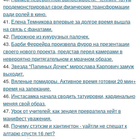
продемонстрировал свои физические трансформации
ради ролей в кино.
41.
Елена Темникова впервые за долгое время вышла
на связь с фанатами.
42.
Пирожное из кукурузных палочек.
43.
Барби Феррейра произвела фурор на презентации
своего нового проекта, представ перед камерами в
невероятно притягательном и мрачном образе.
44.
Звезда "Папиных Дочек" мирослава Карпович замуж
выходит.
45.
Вяленые помидоры. Активное время готовки 20 мин+
время на запекание.
46.
Инстасамка начала сводить татуировки, кардинально
меняя свой образ.
47.
Урок от учителей: как зендея превратила хейт в
манифест уважения.
48.
Почему стэтхэм и хантингтон - уайтли не спешат к
алтарю спустя 16 лет?