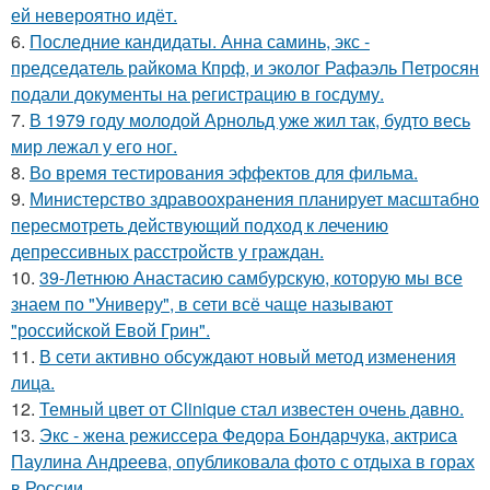
ей невероятно идёт.
6.
Последние кандидаты. Анна саминь, экс -
председатель райкома Кпрф, и эколог Рафаэль Петросян
подали документы на регистрацию в госдуму.
7.
В 1979 году молодой Арнольд уже жил так, будто весь
мир лежал у его ног.
8.
Во время тестирования эффектов для фильма.
9.
Министерство здравоохранения планирует масштабно
пересмотреть действующий подход к лечению
депрессивных расстройств у граждан.
10.
39-Летнюю Анастасию самбурскую, которую мы все
знаем по "Универу", в сети всё чаще называют
"российской Евой Грин".
11.
В сети активно обсуждают новый метод изменения
лица.
12.
Темный цвет от Clinique стал известен очень давно.
13.
Экс - жена режиссера Федора Бондарчука, актриса
Паулина Андреева, опубликовала фото с отдыха в горах
в России.