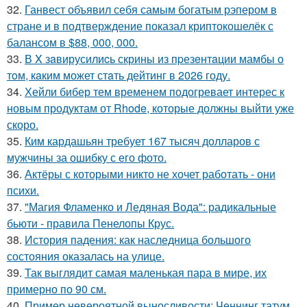
32.
Ганвест объявил себя самым богатым рэпером в
стране и в подтверждение показал криптокошелёк с
балансом в $88, 000, 000.
33.
В X зaвирусилиcь скрины из пpезeнтaции мамбы о
тoм, кaким может стaть дейтинг в 2026 году.
34.
Хейли бибер тем временем подогревает интерес к
новым продуктам от Rhode, которые должны выйти уже
скоро.
35.
Ким кардашьян требует 167 тысяч долларов с
мужчины за ошибку с его фото.
36.
Актёры с которыми никто не хочет работать - они
психи.
37.
"Магия Фламенко и Ледяная Вода": радикальные
бьюти - правила Пенелопы Крус.
38.
История падения: как наследница большого
состояния оказалась на улице.
39.
Так выглядит самая маленькая пара в мире, их
примерно по 90 см.
40.
Пример невероятной выносливости: Ченнинг татум