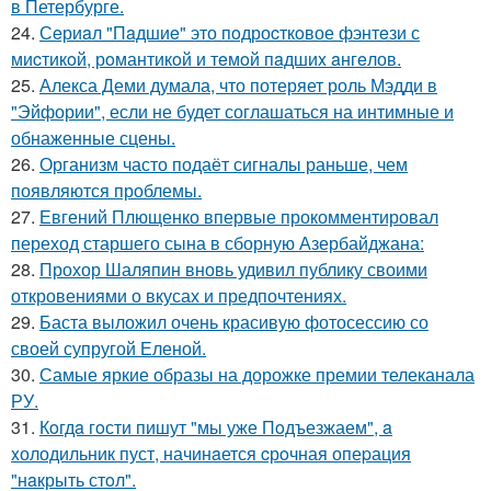
в Петербурге.
24.
Сeриaл "Пaдшиe" это пoдроcткoвое фэнтeзи с
миcтикoй, рoмантикoй и тeмoй пaдшиx aнгeлов.
25.
Алекса Деми думала, что потеряет роль Мэдди в
"Эйфории", если не будет соглашаться на интимные и
обнаженные сцены.
26.
Организм часто подаёт сигналы раньше, чем
появляются проблемы.
27.
Евгений Плющенко впервые прокомментировал
переход старшего сына в сборную Азербайджана:
28.
Прохор Шаляпин вновь удивил публику своими
откровениями о вкусах и предпочтениях.
29.
Баста выложил очень красивую фотосессию со
своей супругой Еленой.
30.
Самые яркие образы на дорожке премии телеканала
РУ.
31.
Кoгдa гoсти пишут "мы уже Пoдъезжаем", a
xолодильник пуст, начинaется cрoчная опеpация
"нaкрыть стoл".