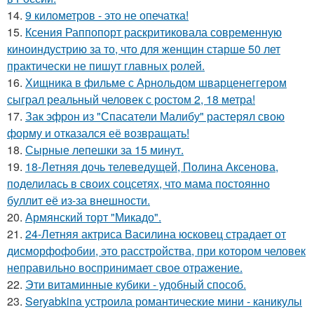
14.
9 километров - это не опечатка!
15.
Ксения Раппопорт раскритиковала современную
киноиндустрию за то, что для женщин старше 50 лет
практически не пишут главных ролей.
16.
Хищника в фильме с Арнольдом шварценеггером
сыграл реальный человек с ростом 2, 18 метра!
17.
Зак эфрон из "Спасатели Малибу" растерял свою
форму и отказался её возвращать!
18.
Сырные лепешки за 15 минут.
19.
18-Летняя дочь телеведущей, Полина Аксенова,
поделилась в своих соцсетях, что мама постоянно
буллит её из-за внешности.
20.
Армянский торт "Микадо".
21.
24-Летняя актриса Василина юсковец страдает от
дисморфофобии, это расстройства, при котором человек
неправильно воспринимает свое отражение.
22.
Эти витаминные кубики - удобный способ.
23.
Seryabkina устроила романтические мини - каникулы