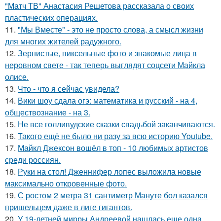
"Матч ТВ" Анастасия Решетова рассказала о своих
пластических операциях.
11.
"Мы Вместе" - это не просто слова, а смысл жизни
для многих жителей радужного.
12.
Зернистые, пиксельные фото и знакомые лица в
неровном свете - так теперь выглядят соцсети Майкла
олисе.
13.
Что - что я сейчас увидела?
14.
Вики шоу сдала огэ: математика и русский - на 4,
обществознание - на 3.
15.
Не все голливудские сказки свадьбой заканчиваются.
16.
Такого ещё не было ни разу за всю историю Youtube.
17.
Майкл Джексон вошёл в топ - 10 любимых артистов
среди россиян.
18.
Руки на стол! Дженнифер лопес выложила новые
максимально откровенные фото.
19.
С ростом 2 метра 31 сантиметр Мануте бол казался
пришельцем даже в лиге гигантов.
20.
У 19-летней мирры Андреевой нашлась еще одна