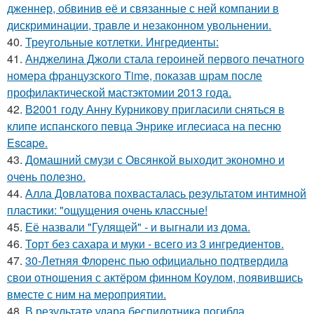
дженнер, обвинив её и связанные с ней компании в
дискриминации, травле и незаконном увольнении.
40.
Треугольные котлетки. Ингредиенты:
41.
Анджелина Джоли стала героиней первого печатного
номера французского Time, показав шрам после
профилактической мастэктомии 2013 года.
42.
В2001 году Анну Курникову пригласили сняться в
клипе испанского певца Энрике иглесиаса на песню
Escape.
43.
Домашний смузи с Овсянкой выходит экономно и
очень полезно.
44.
Алла Довлатова похвасталась результатом интимной
пластики: "ощущения очень классные!
45.
Её назвали "Гулящей" - и выгнали из дома.
46.
Торт без сахара и муки - всего из 3 ингредиентов.
47.
30-Летняя Флоренс пью официально подтвердила
свои отношения с актёром финном Коулом, появившись
вместе с ним на мероприятии.
48.
В результате удара беспилотника погибла