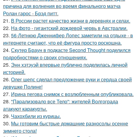
причина для волнения во время финального матча
Ролан гарос - Брэд питт.
21.
В России растет качество жизни в деревнях и селах.
22.
На фото - гигантский дождевой червь в Австралии.
23.
56-Летнюю Дженнифер Лопес заметили на отдыхе - в
интернете считают, что её фигура просто роскошна.
24.
Скутер Браун в подкасте Second Thought поделился
подробностями о своих отношениях.
25.
Энн хэтэуэй впервые публично поделилась личной
историей.
26.
Олег шепс сделал предложение руки и сердца своей
девушке Полине!
27.
Ирина пегова снимок с возлюбленным опубликовала.
28.
"Пapализовало все Тело": жителей Волгограда
атакуют каракурты.
29.
Чахохбили из курицы.
30.
Мы готовим быстрые домашние разносолы осенне
зимнего стола!