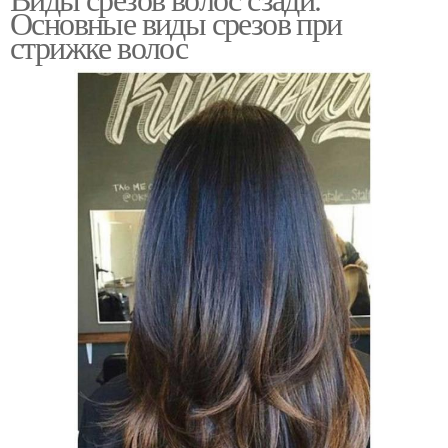
Волос в срезах
Основные виды срезов при
стрижке волос