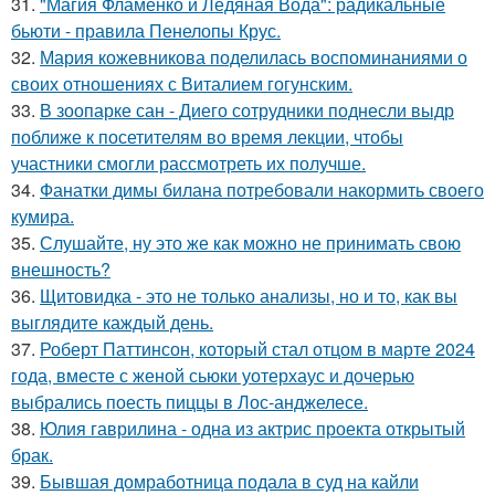
31.
"Магия Фламенко и Ледяная Вода": радикальные
бьюти - правила Пенелопы Крус.
32.
Мария кожевникова поделилась воспоминаниями о
своих отношениях с Виталием гогунским.
33.
В зоопарке сан - Диего сотрудники поднесли выдр
поближе к посетителям во время лекции, чтобы
участники смогли рассмотреть их получше.
34.
Фанатки димы билана потребовали накормить своего
кумира.
35.
Слушайте, ну это же как можно не принимать свою
внешность?
36.
Щитовидка - это не только анализы, но и то, как вы
выглядите каждый день.
37.
Роберт Паттинсон, который стал отцом в марте 2024
года, вместе с женой сьюки уотерхаус и дочерью
выбрались поесть пиццы в Лос-анджелесе.
38.
Юлия гаврилина - одна из актрис проекта открытый
брак.
39.
Бывшая домработница подала в суд на кайли