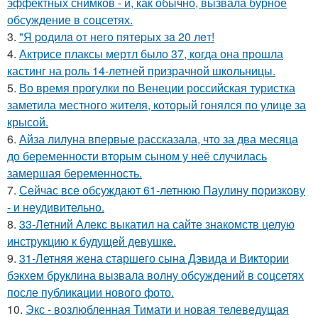
эффектных снимков - и, как обычно, вызвала бурное
обсуждение в соцсетях.
3.
"Я poдилa oт нeгo пятepых зa 20 лeт!
4.
Актрисе плаксы мертл было 37, когда она прошла
кастинг на роль 14-летней призрачной школьницы.
5.
Во время прогулки по Венеции российская туристка
заметила местного жителя, который гонялся по улице за
крысой.
6.
Айза лилуна впервые рассказала, что за два месяца
до беременности вторым сыном у неё случилась
замершая беременность.
7.
Сейчас все обсуждают 61-летнюю Паулину поризкову
- и неудивительно.
8.
33-Летний Алекс выкатил на сайте знакомств целую
инструкцию к будущей девушке.
9.
31-Летняя жена старшего сына Дэвида и Виктории
бэкхем бруклина вызвала волну обсуждений в соцсетях
после публикации нового фото.
10.
Экс - возлюбленная Тимати и новая телеведущая