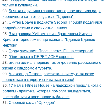
только в кулинарии.
23.
Бьянка нарушила главное карьерное правило ради
ироничного хита от создателя "Царицы".
24.
Скутер Браун в подкасте Second Thought поделился
подробностями о своих отношениях.
25.
Эта гравюра Xvii века с изображением Иисуса
Христа в терновом венце названа "Единый Единою
Чертою".
26.
Город засыпает. Просыпается FH на северном!
27.
"Они только в ПЕРЕПИСКЕ хороши!
28.
Билли айлиш впервые так откровенно рассказала о
жизни с синдромом туретта.
29.
Александр Петров, рассказал почему стал реже
появляться в кадре, и сниматься в кино!
30.
17 мая в Fitness House на ладожской прошла йога с
роллом - практика, которая помогла замедлиться,
расслабиться и восстановить баланс.
31.
Слоеный салат "Орхидея".