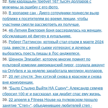
32.
Ким кардашьян требует 167 тысяч долларов с
мужчины за ошибку с его фото.
33.
В зоопарке сан - Диего сотрудники поднесли выдр
поближе к посетителям во время лекции, чтобы
участники смогли рассмотреть их получше.
34.
46-Летняя Виктория боня рассердилась на женщин,
обсуждавших её фигуру в купальнике.
35.
Роберт Паттинсон, который стал отцом в марте 2024
года, вместе с женой сьюки уотерхаус и дочерью
выбрались поесть пиццы в Лос-анджелесе.
36.
Шеннон Элизабет, которую многие помнят по
культовой комедии американский пирог, создала аккаунт
на Onlyfans и за неделю заработала миллион долларов.
37.
20 лет спустя: Энн хэтэуэй снова в красном и снова
вне конкуренции.
38.
"Было Стыдно Выйти НА Сцену": Александр семчев
сбросил 100 кг и рассказал, как диабет спас ему жизнь.
39.
22 апреля в Fitness House на пулковском прошло
занятие "Степ+", объединившее любителей степ -