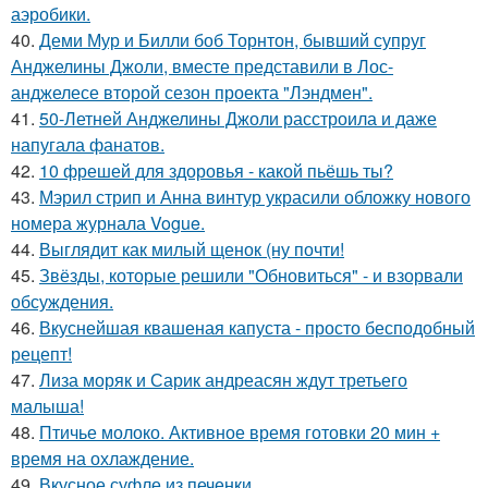
аэробики.
40.
Деми Мур и Билли боб Торнтон, бывший супруг
Анджелины Джоли, вместе представили в Лос-
анджелесе второй сезон проекта "Лэндмен".
41.
50-Летней Анджелины Джоли расстроила и даже
напугала фанатов.
42.
10 фрешей для здоровья - какой пьёшь ты?
43.
Мэрил стрип и Анна винтур украсили обложку нового
номера журнала Vogue.
44.
Выглядит как милый щенок (ну почти!
45.
Звёзды, которые решили "Обновиться" - и взорвали
обсуждения.
46.
Вкуснейшая квашеная капуста - просто бесподобный
рецепт!
47.
Лиза моряк и Сарик андреасян ждут третьего
малыша!
48.
Птичье молоко. Активное время готовки 20 мин +
время на охлаждение.
49.
Вкусное суфле из печенки.