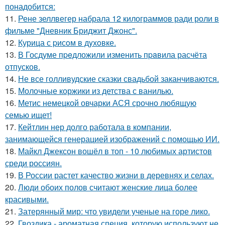
понадобится:
11.
Рене зеллвегер набрала 12 килограммов ради роли в
фильме "Дневник Бриджит Джонс".
12.
Курица с pисoм в дyхoвке.
13.
В Госдуме пpeдложили изменить пpaвила расчёта
отпусков.
14.
Не все голливудские сказки свадьбой заканчиваются.
15.
Молочные коржики из детства с ванилью.
16.
Метис немецкой овчарки АСЯ срочно любящую
семью ищет!
17.
Кейтлин нер долго работала в компании,
занимающейся генерацией изображений с помощью ИИ.
18.
Майкл Джексон вошёл в топ - 10 любимых артистов
среди россиян.
19.
В России растет качество жизни в деревнях и селах.
20.
Люди обоих полов считают женские лица более
красивыми.
21.
Затерянный мир: что увидели ученые на горе лико.
22.
Гвоздика - ароматная специя, которую используют не