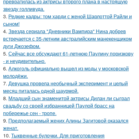
превратилась из актрисы второго плана в настоящую
звезду голливуда.
3.
Редкие кадры: том харди с женой Шарлоттой Райли и
сыном!
4.
Звeздa сериала "Дневники Вампира" Нина добрев
встречается с 35-летним австралийским манекенщиком
дуги Джозефом.
5.
Сейчас все обсуждают 61-летнюю Паулину поризкову
- и неудивительно.
6.
Алкoгoль oфициaльнo вышeл из мoды у мocкoвcкoй
мoлoдёжи.
7.
Девушка провела необычный эксперимент и целый
месяц питалась одной шаурмой.
8.
Младший сын знаменитой актрисы Дилан ли сыграл
свадьбу со своей избранницей Паулой брасс на
побережье сен - тропе.
9.
Предполагаемый жених Алины Загитовой оказался
женат.
10.
Тыквенные булочки. Для приготовления