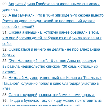
29.
Актриса Ирина Горбачева откровенными снимками
удивила.
30.
А вы замечали, что в 16-м эпизоде 9-го сезона вместо
Росса на диване сидит какой-то посторонний чувак с
розовой книжкой?
31.
Оксана акиньшина, которую ранее обвиняли в том,
что она бросила детей, забрала их от Арчила геловани к
себе.
32.
Обжираться и ничего не делать - не про александра
бортич.
33.
"Это Настоящий шок": 16-летняя Анна пересильд
выразила недовольство списком "30 самых страшных
актрис".
34.
Николай Наумов, известный как Колян из "Реальных
Пацанов", случайно попал в кино благодаря участию в
КВН.
35.
Салат с курицей, сыром, грибами и помидорами.
36.
Пицца в булочке. Такую пиццу можно приготовить из
любого дрожжевого теста с любой начинкой.