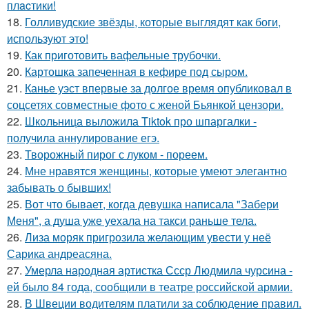
плacтики!
18.
Голливудские звёзды, которые выглядят как боги,
используют это!
19.
Как приготовить вафельные трубочки.
20.
Картошка запеченная в кефире под сыром.
21.
Канье уэст впервые за долгое время опубликовал в
соцсетях совместные фото с женой Бьянкой цензори.
22.
Школьница выложила Tiktok про шпаргалки -
получила аннулирование егэ.
23.
Творожный пирог с луком - пореем.
24.
Мне нравятся женщины, которые умеют элегантно
забывать о бывших!
25.
Вот что бывает, когда девушка написала "Забери
Меня", а душа уже уехала на такси раньше тела.
26.
Лиза моряк пригрозила желающим увести у неё
Сарика андреасяна.
27.
Умерла народная артистка Ссср Людмила чурсина -
ей было 84 года, сообщили в театре российской армии.
28.
В Швеции водителям платили за соблюдение правил.