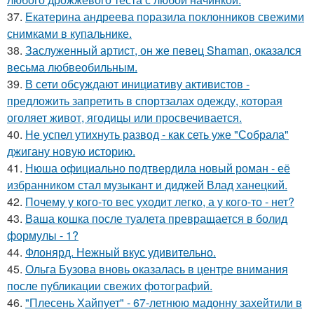
37.
Екатерина андреева поразила поклонников свежими
снимками в купальнике.
38.
Заслуженный артист, он же певец Shaman, оказался
весьма любвеобильным.
39.
В сети обсуждают инициативу активистов -
предложить запретить в спортзалах одежду, которая
оголяет живот, ягодицы или просвечивается.
40.
Не успел утихнуть развод - как сеть уже "Собрала"
джигану новую историю.
41.
Нюша официально подтвердила новый роман - её
избранником стал музыкант и диджей Влад ханецкий.
42.
Почему у кого-то вес уходит легко, а у кого-то - нет?
43.
Ваша кошка после туалета превращается в болид
формулы - 1?
44.
Флонярд. Нежный вкус удивительно.
45.
Ольга Бузова вновь оказалась в центре внимания
после публикации свежих фотографий.
46.
"Плесень Хайпует" - 67-летнюю мадонну захейтили в