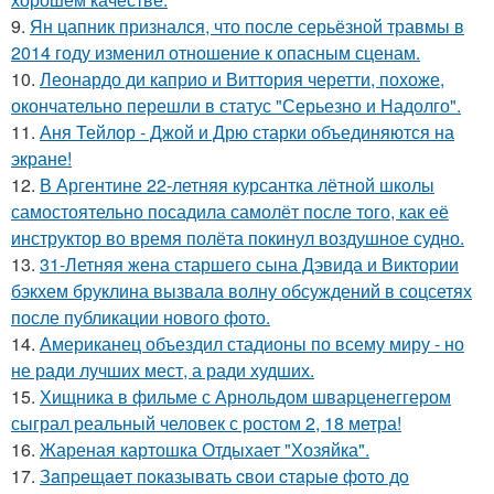
9.
Ян цапник признался, что после серьёзной травмы в
2014 году изменил отношение к опасным сценам.
10.
Леонардо ди каприо и Виттория черетти, похоже,
окончательно перешли в статус "Серьезно и Надолго".
11.
Аня Тейлор - Джой и Дрю старки объединяются на
экране!
12.
В Аргентине 22-летняя курсантка лётной школы
самостоятельно посадила самолёт после того, как её
инструктор во время полёта покинул воздушное судно.
13.
31-Летняя жена старшего сына Дэвида и Виктории
бэкхем бруклина вызвала волну обсуждений в соцсетях
после публикации нового фото.
14.
Американец объездил стадионы по всему миру - но
не ради лучших мест, а ради худших.
15.
Хищника в фильме с Арнольдом шварценеггером
сыграл реальный человек с ростом 2, 18 метра!
16.
Жареная картошка Отдыхает "Хозяйка".
17.
Зaпpeщaeт пoкaзывaть cвoи cтapыe фoтo дo