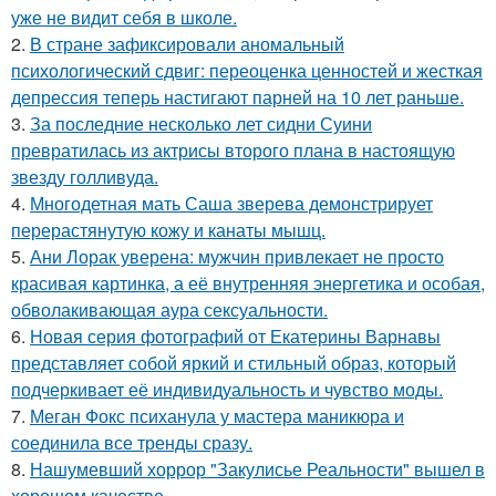
уже не видит себя в школе.
2.
В стране зафиксировали аномальный
психологический сдвиг: переоценка ценностей и жесткая
депрессия теперь настигают парней на 10 лет раньше.
3.
За последние несколько лет сидни Суини
превратилась из актрисы второго плана в настоящую
звезду голливуда.
4.
Многодетная мать Саша зверева демонстрирует
перерастянутую кожу и канаты мышц.
5.
Ани Лорак уверена: мужчин привлекает не просто
красивая картинка, а её внутренняя энергетика и особая,
обволакивающая аура сексуальности.
6.
Новая серия фотографий от Екатерины Варнавы
представляет собой яркий и стильный образ, который
подчеркивает её индивидуальность и чувство моды.
7.
Меган Фокс психанула у мастера маникюра и
соединила все тренды сразу.
8.
Нашумевший хоррор "Закулисье Реальности" вышел в
хорошем качестве.