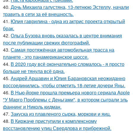
40.
Дочь Михаила галустяна, 13-летнюю Эстеллу, начали
травить в сети за её внешность.
41.
Юлия гаврилина - одна из актрис проекта открытый
брак.
42.
Ольга Бузова вновь оказалась в центре внимания
после публикации свежих фотографий.
43.
Самая протяжённая автомобильная трасса на
планете - это панамериканское шоссе.
44.
В 2020 году всё окончательно сломалось - я просто
больше не тянула всё одна.
45.
Андрей Аршавин и Юлия Барановская неожиданно
воссоединились, чтобы отметить 18-летие дочери Яны.
46.
В Нью-йорке прошла премьера нового сериала Apple
"У Марго Проблемы с Деньгами", в котором сыграли эль
фаннинг и Николь кидман.
47.
Закуска из плавленого сырка, моркови и яиц.
48.
В Киржаче приступили к комплексному
восстановлению улиц Свердлова и прибрежной.