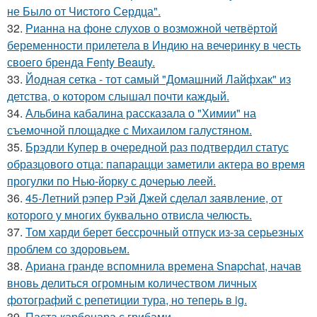
не Было от Чистого Сердца".
32.
Рианна на фоне слухов о возможной четвёртой
беременности прилетела в Индию на вечеринку в честь
своего бренда Fenty Beauty.
33.
Йодная сетка - тот самый "Домашний Лайфхак" из
детства, о котором слышал почти каждый.
34.
Альбина кабалина рассказала о "Химии" на
съемочной площадке с Михаилом галустяном.
35.
Брэдли Купер в очередной раз подтвердил статус
образцового отца: папарацци заметили актера во время
прогулки по Нью-йорку с дочерью леей.
36.
45-Летний рэпер Рэй Джей сделал заявление, от
которого у многих буквально отвисла челюсть.
37.
Том харди берет бессрочный отпуск из-за серьезных
проблем со здоровьем.
38.
Ариана гранде вспомнила времена Snapchat, начав
вновь делиться огромным количеством личных
фотографий с репетиции тура, но теперь в ig.
39.
Паста карбонара с грибами.