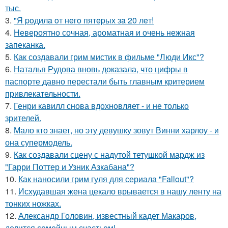
тыс.
3.
"Я poдилa oт нeгo пятepых зa 20 лeт!
4.
Невероятно сочная, ароматная и очень нежная
запеканка.
5.
Как создавали грим мистик в фильме "Люди Икс"?
6.
Наталья Рудова вновь доказала, что цифры в
паспорте давно перестали быть главным критерием
привлекательности.
7.
Генри кавилл снова вдохновляет - и не только
зрителей.
8.
Мало кто знает, но эту девушку зовут Винни харлоу - и
она супермодель.
9.
Как создавали сцену с надутой тетушкой мардж из
"Гарри Поттер и Узник Азкабана"?
10.
Как наносили грим гуля для сериала "Fallout"?
11.
Исхудавшая жена цекало врывается в нашу ленту на
тонких ножках.
12.
Александр Головин, известный кадет Макаров,
делится семейным счастьем!