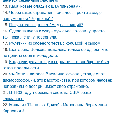
13.
Кабачковые оладьи с шампиньонами.
14.
Через какие страдания пришлось пройти звезде
нашумевшей "Вершины"?
15.
Покупатель спросил: "мёд настоящий?
16.
Сделала вчера к супу - муж съел половину просто
так, пока я спину повернула.
17.
Рулетики из слоеного теста с колбасой и сыром.
18.
Екатерина Волкова пожалела только об одном - что
не ценила себя в молодости.
19.
Когда увидел актрису в сериале … и вообще не был
готов к реальности.
20.
24-Летняя актриса Василина юсковец страдает от
дисморфофобии, это расстройства, при котором человек
неправильно воспринимает свое отражение.
21.
В 1903 году тюремная система США резко
сломалась.
22.
Маша из "Папиных Дочек" - Мирослава беременна
Карпович -!