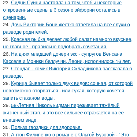
23.
Сидни Суини настояла на том, чтобы некоторые
откровенные сцены в 3 сезоне эйфории остались в
сценарии.
24.
Дочь Виктории Бони жёстко ответила на все слухи о
разводе родителей.
25.
Красная рыбка делает любой салат намного вкуснее,
но главное - правильно подобрать сочетания.
26.
На днях младшей дочери экс - супругов Венсана
Касселя и Моники беллуччи, Леони, исполнилось 16 лет.
27.
Стендап - комик Виктория Складчикова рассказала о
разводе.
28.
Курица бывает только двух видов: сочная, от которой
невозможно оторваться - или сухая, которую хочется
запить стаканом воды.
29.
58-Летняя Николь кидман переживает тяжёлый
жизненный этап, и это всё сильнее отражается на её
внешнем виде.
30.
Польза гвоздики для здоровья.
31.
Антон Филипенко о романе с Ольгой Бузовой - "Это