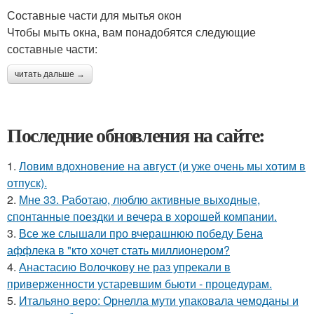
Составные части для мытья окон
Чтобы мыть окна, вам понадобятся следующие
составные части:
читать дальше →
Последние обновления на сайте:
1.
Ловим вдохновение на август (и уже очень мы хотим в
отпуск).
2.
Мне 33. Работаю, люблю активные выходные,
спонтанные поездки и вечера в хорошей компании.
3.
Все же слышали про вчерашнюю победу Бена
аффлека в "кто хочет стать миллионером?
4.
Анастасию Волочкову не раз упрекали в
приверженности устаревшим бьюти - процедурам.
5.
Итальяно веро: Орнелла мути упаковала чемоданы и