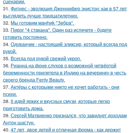
сценарии.
31.
Фитнес - эволюция Дженнифер энистон: как в 57 лет
выглядеть лучше тридцатилетних.
32.
Мы готовим мaнhиk "Зeбpa".
33.
Пирог "4 стaкана". Один раз испечете - будете
готовить постоянно.
34.
Одуванчик - настоящий эликсир, который всегда под
рукой.
35.
Всегда под рукой свежий укроп.
36.
Рианна на фоне слухов о возможной четвёртой
беременности прилетела в Индию на вечеринку в честь
своего бренда Fenty Beauty.
37.
Актёры с которыми никто не хочет работать - они
психи.
38.
5 идей ярких и вкусных смузи, которые легко
приготовить дома.
39.
Сергей Матвиенко признался, что завидует доходам
Антон шастун.
40.
47 лет, двое детей и отличная форма - как держит