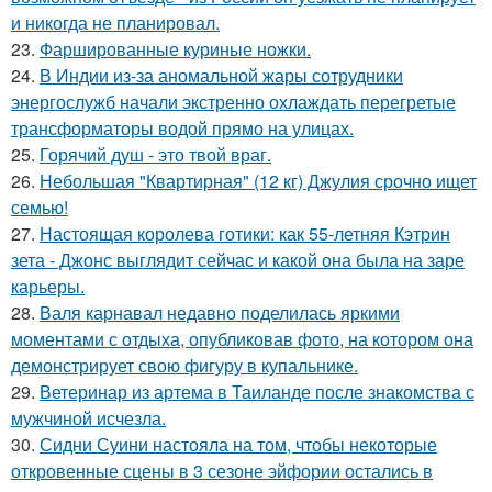
и никогда не планировал.
23.
Фаршированные куриные ножки.
24.
В Индии из-за аномальной жары сотрудники
энергослужб начали экстренно охлаждать перегретые
трансформаторы водой прямо на улицах.
25.
Горячий душ - это твой враг.
26.
Небольшая "Квартирная" (12 кг) Джулия срочно ищет
семью!
27.
Настоящая королева готики: как 55-летняя Кэтрин
зета - Джонс выглядит сейчас и какой она была на заре
карьеры.
28.
Валя карнавал недавно поделилась яркими
моментами с отдыха, опубликовав фото, на котором она
демонстрирует свою фигуру в купальнике.
29.
Ветеринар из артема в Таиланде после знакомства с
мужчиной исчезла.
30.
Сидни Суини настояла на том, чтобы некоторые
откровенные сцены в 3 сезоне эйфории остались в