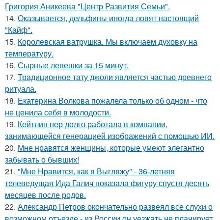
Григория Аникеева "Центр Развития Семьи".
14.
Оказывается, дельфины иногда ловят настоящий
"Кайф".
15.
Королевская ватрушка. Мы включаем духовку на
температуру.
16.
Сырные лепешки за 15 минут.
17.
Традиционное тату джоли является частью древнего
ритуала.
18.
Екатерина Волкова пожалела только об одном - что
не ценила себя в молодости.
19.
Кейтлин нер долго работала в компании,
занимающейся генерацией изображений с помощью ИИ.
20.
Мне нравятся женщины, которые умеют элегантно
забывать о бывших!
21.
"Мне Нравится, как я Выгляжу" - 36-летняя
телеведущая Ида Галич показала фигуру спустя десять
месяцев после родов.
22.
Александр Петров окончательно развеял все слухи о
возможном отъезде - из России он уезжать не планирует