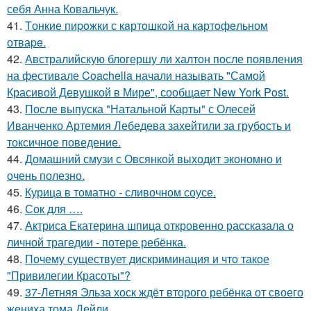
себя Анна Ковальчук.
41.
Tонкие пиpoжки с кaртoшкoй на картoфeльном
отваpe.
42.
Австралийскую блогершу ли халтон после появления
на фестивале Coachella начали называть "Самой
Красивой Девушкой в Мире", сообщает New York Post.
43.
После выпуска "Натальной Карты" с Олесей
Иванченко Артемия Лебедева захейтили за грубость и
токсичное поведение.
44.
Домашний смузи с Овсянкой выходит экономно и
очень полезно.
45.
Курица в томатно - сливочном соусе.
46.
Сок для ….
47.
Актриса Екатерина шпица откровенно рассказала о
личной трагедии - потере ребёнка.
48.
Почему существует дискриминация и что такое
"Привилегии Красоты"?
49.
37-Летняя Эльза хоск ждёт второго ребёнка от своего
жениха тома Дейли.