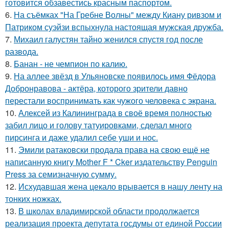
готовится обзавестись красным паспортом.
6.
На съёмках "На Гребне Волны" между Киану ривзом и
Патриком суэйзи вспыхнула настоящая мужская дружба.
7.
Михаил галустян тайно женился спустя год после
развода.
8.
Банан - не чемпион по калию.
9.
На аллее звёзд в Ульяновске появилось имя Фёдора
Добронравова - актёра, которого зрители давно
перестали воспринимать как чужого человека с экрана.
10.
Алексей из Калининграда в своё время полностью
забил лицо и голову татуировками, сделал много
пирсинга и даже удалил себе уши и нос.
11.
Эмили ратаковски продала права на свою ещё не
написанную книгу Mother F * Cker издательству Penguin
Press за семизначную сумму.
12.
Исхудавшая жена цекало врывается в нашу ленту на
тонких ножках.
13.
В школах владимирской области продолжается
реализация проекта депутата госдумы от единой России