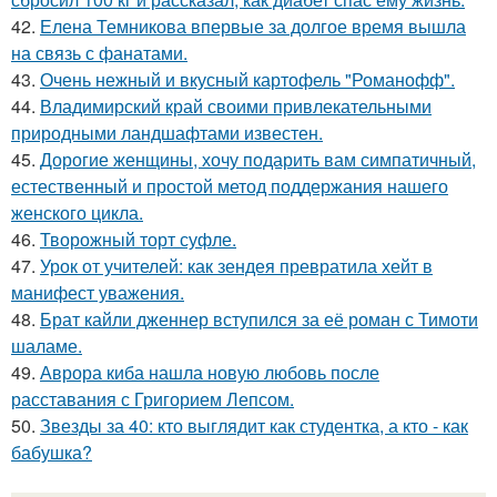
42.
Елена Темникова впервые за долгое время вышла
на связь с фанатами.
43.
Очень нежный и вкусный картофель "Романофф".
44.
Владимирский край своими привлекательными
природными ландшафтами известен.
45.
Дорогие женщины, хочу подарить вам симпатичный,
естественный и простой метод поддержания нашего
женского цикла.
46.
Творожный торт суфле.
47.
Урок от учителей: как зендея превратила хейт в
манифест уважения.
48.
Брат кайли дженнер вступился за её роман с Тимоти
шаламе.
49.
Аврора киба нашла новую любовь после
расставания с Григорием Лепсом.
50.
Звезды за 40: кто выглядит как студентка, а кто - как
бабушка?