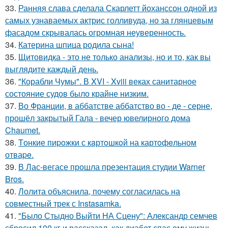
33.
Ранняя слава сделала Скарлетт йоханссон одной из
самых узнаваемых актрис голливуда, но за глянцевым
фасадом скрывалась огромная неуверенность.
34.
Катерина шпица родила сына!
35.
Щитовидка - это не только анализы, но и то, как вы
выглядите каждый день.
36.
"Корабли Чумы". В XVI - Xviii веках санитарное
состояние судов было крайне низким.
37.
Во Франции, в аббатстве аббатство во - де - серне,
прошёл закрытый Гала - вечер ювелирного дома
Chaumet.
38.
Tонкие пиpoжки с кaртoшкoй на картoфeльном
отваpe.
39.
В Лас-вегасе прошла презентация студии Warner
Bros.
40.
Лолита объяснила, почему согласилась на
совместный трек с Instasamka.
41.
"Было Стыдно Выйти НА Сцену": Александр семчев
сбросил 100 кг и рассказал, как диабет спас ему жизнь.