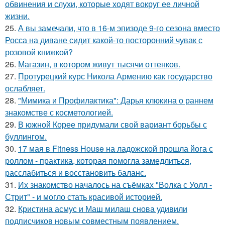
обвинения и слухи, которые ходят вокруг ее личной
жизни.
25.
А вы замечали, что в 16-м эпизоде 9-го сезона вместо
Росса на диване сидит какой-то посторонний чувак с
розовой книжкой?
26.
Магазин, в котором живут тысячи оттенков.
27.
Протурецкий курс Никола Армению как государство
ослабляет.
28.
"Мимика и Профилактика": Дарья клюкина о раннем
знакомстве с косметологией.
29.
В южной Корее придумали свой вариант борьбы с
буллингом.
30.
17 мая в Fitness House на ладожской прошла йога с
роллом - практика, которая помогла замедлиться,
расслабиться и восстановить баланс.
31.
Их знакомство началось на съёмках "Волка с Уолл -
Стрит" - и могло стать красивой историей.
32.
Кристина асмус и Маш милаш снова удивили
подписчиков новым совместным появлением.