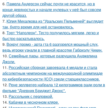
6.
Памела Андерсон сейчас почти не красится, но в
конце девяностых и начале нулевых у неё был совсем
другой образ.
7.
Юлия Михалкова из "Уральских Пельменей" выглядит
так, будто время для неё остановилось.
8.
Торт "Наполеон". Тесто получилось мягким, легко и
быстро раскатывалось.
9.
Вокруг промо - арта гта 6 разгорелся мощный слух,
ведь игроки узнали в главной красотке Габриэлу Чикин.
10.
Семейные пары, которые разрушила Анджелина
Джоли.
11.
Российская сборная завоевала 4 медали и стала
абсолютным чемпионом на международной олимпиаде
по кибербезопасности (ICO) среди старшеклассников.
12.
Рене зеллвегер набрала 12 килограммов ради роли в
фильме "Дневник Бриджит Джонс".
13.
Рассольник с перловкой.
14.
Кабачки в чесночном кляре.
15.
"Американский Психопат" - один из тех фильмов,