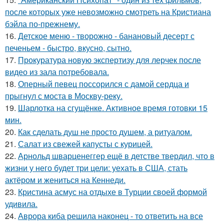
после которых уже невозможно смотреть на Кристиана
бэйла по-прежнему.
16.
Детское меню - творожно - банановый десерт с
печеньем - быстро, вкусно, сытно.
17.
Прокуратура новую экспертизу для лерчек после
видео из зала потребовала.
18.
Оперный певец поссорился с дамой сердца и
прыгнул с моста в Москву-реку.
19.
Шарлотка на сгущёнке. Активное время готовки 15
мин.
20.
Как сделать душ не просто душем, а ритуалом.
21.
Салат из свежей капусты с курицей.
22.
Арнольд шварценеггер ещё в детстве твердил, что в
жизни у него будет три цели: уехать в США, стать
актёром и жениться на Кеннеди.
23.
Кристина асмус на отдыхе в Турции своей формой
удивила.
24.
Аврора киба решила наконец - то ответить на все