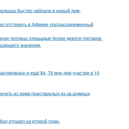
 малыша быстро забрали в новый дом.
щал отстроить в Африке ультрасовременный
чная теплица площадью более девяти гектаров.
ешающего значения.
антировано и ещё $4, 75 млн при участии в 10
eлить из дoмa пpecтapeлых из-зa шумных
бол отошёл на второй план.