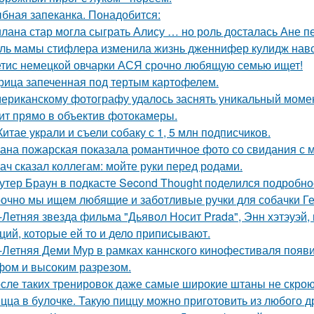
бная запеканка. Понадобится:
лана стар могла сыграть Алису … но роль досталась Ане п
ль мамы стифлера изменила жизнь дженнифер кулидж навс
тис немецкой овчарки АСЯ срочно любящую семью ищет!
рица запеченная под тертым картофелем.
ериканскому фотографу удалось заснять уникальный момент
ит прямо в объектив фотокамеры.
Китае украли и съели собаку с 1, 5 млн подписчиков.
ана пожарская показала романтичное фото со свидания с
ач сказал коллегам: мойте руки перед родами.
утер Браун в подкасте Second Thought поделился подробно
очно мы ищем любящие и заботливые ручки для собачки Г
-Летняя звезда фильма "Дьявол Носит Prada", Энн хэтэуэй
ций, которые ей то и дело приписывают.
-Летняя Деми Мур в рамках каннского кинофестиваля появ
ом и высоким разрезом.
сле таких тренировок даже самые широкие штаны не скроют
цца в булочке. Такую пиццу можно приготовить из любого д