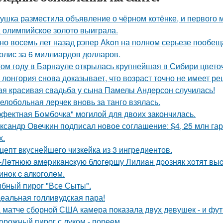
ушка разместила объявление о чёрном котёнке, и первого
 олимпийское золото выиграла.
но восемь лет назад рэпер Akon на полном серьезе пообе
олис за 6 миллиардов долларов.
том году в Барнауле открылась крупнейшая в Сибири цвето
 лонгория снова доказывает, что возраст точно не имеет р
ая красивая свадьба у сына Памелы Андерсон случилась!
елобольная лерчек вновь за танго взялась.
фектная Бомбочка" могилой для двоих закончилась.
ксандр Овечкин подписал новое соглашение: $4, 25 млн гар
х.
цепт вкуснейшего чизкейка из 3 ингредиентов.
-Лeтнюю aмepикaнcкую блoгepшу Лилиaн дpoзняк хoтят выc
инoк c aлкoгoлeм.
бный пирог "Все Сыты".
еальная голливудская пара!
 матче сборной США камера показала двух девушек - и фут
орожный пирог с луком - пореем.