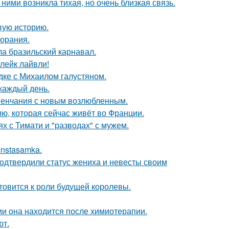
ними возникла тихая, но очень близкая связь.
овую историю.
горания.
ла бразильский карнавал.
лейк лайвли!
дке с Михаилом галустяном.
 каждый день.
венчания с новым возлюбленным.
ю, которая сейчас живёт во Франции.
х с Тимати и "разводах" с мужем.
Instasamka.
одтвердили статус жениха и невесты своим
отовится к роли будущей королевы.
ии она находится после химиотерапии.
ют.