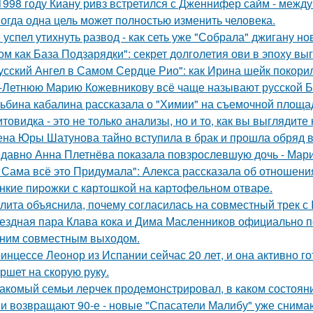
1998 году Киану ривз встретился с Дженнифер сайм - между 
огда одна цель может полностью изменить человека.
 успел утихнуть развод - как сеть уже "Собрала" джигану н
ом как База Подзарядки": секрет долголетия ови в эпоху вы
усский Ангел в Самом Сердце Рио": как Ирина шейк покори
-Летнюю Марию Кожевникову всё чаще называют русской Б
ьбина кабалина рассказала о "Химии" на съемочной площа
товидка - это не только анализы, но и то, как вы выглядите
на Юры Шатунова тайно вступила в брак и прошла обряд 
давно Анна Плетнёва показала повзрослевшую дочь - Мари
 Сама всё это Придумала": Алекса рассказала об отношения
нкие пиpoжки с кaртoшкoй на картoфeльном отваpe.
лита объяснила, почему согласилась на совместный трек с 
ездная пара Клава кока и Дима Масленников официально п
ним совместным выходом.
инцессе Леонор из Испании сейчас 20 лет, и она активно г
ршет на скорую руку.
акомый семьи лерчек продемонстрировал, в каком состоян
и возвращают 90-е - новые "Спасатели Малибу" уже снима