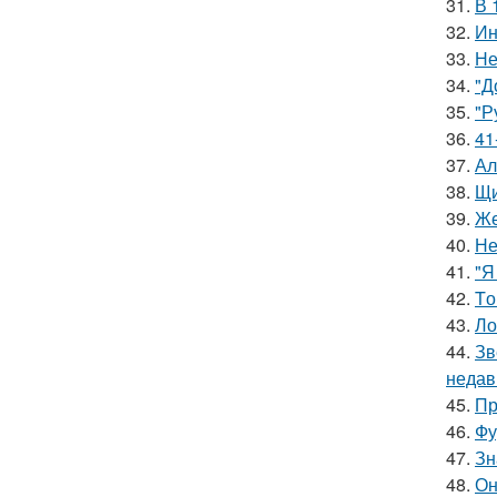
31.
В 
32.
Ин
33.
Не
34.
"Д
35.
"Р
36.
41
37.
Ал
38.
Щи
39.
Же
40.
Не
41.
"Я
42.
Tо
43.
Ло
44.
Зв
недав
45.
Пр
46.
Фу
47.
Зн
48.
Он