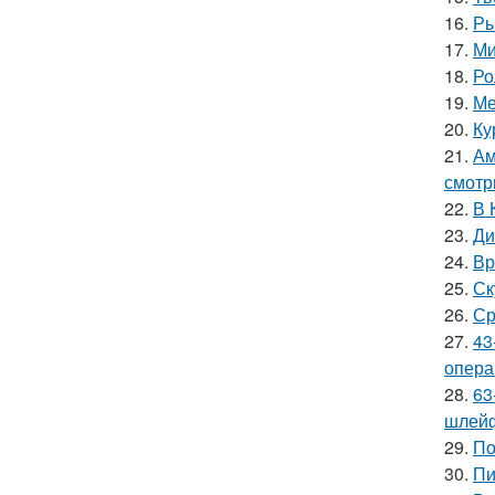
16.
Ры
17.
Ми
18.
Ро
19.
Ме
20.
Ку
21.
Ам
смотр
22.
В 
23.
Ди
24.
Вр
25.
Ск
26.
Ср
27.
43
опера
28.
63
шлейф
29.
По
30.
Пи