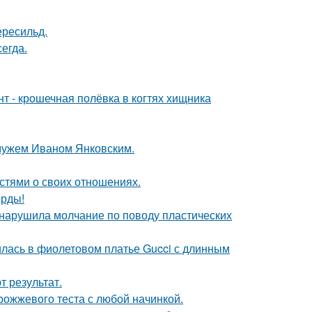
ересильд.
егда.
 - крошечная полёвка в когтях хищника
 мужем Иваном Янковским.
стями о своих отношениях.
ерды!
, нарушила молчание по поводу пластических
илась в фиолетовом платье Gucci с длинным
 результат.
рожжевого теста с любой начинкой.