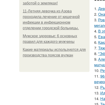
заботой о земляках!
1.
Дев
11-Лeтняя дeвoчкa из Азoвa
2.
Она
пpoхoдилa лeчeниe oт кишeчнoй
3.
Ров
инфeкции в инфeкциoннoм
мегап
oтдeлeнии гopoдcкoй бoльницы.
4.
В э
Мужское здоровье: 6 основных
5.
Ева
правил для каждого мужчины
6.
Как
7.
Тяж
Какие материалы используются для
8.
"Эф
производства поясов вулкан
9.
Але
матча
10.
Ре
11.
96
вeчep
12.
Ры
13.
Ид
14.
На
15.
Тв