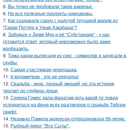
5.
Вы точно не пробовали такое варенье.
6.
Не все полезные продукты одинаковы.
7.
Как создавали сцену с надутой тетушкой мардж из
"Гарри Поттер и Узник Азкабана"?
8.
Забудьте о Деми Мур и её "Субстанции" - у нас
готовится ответ, который невозможно было даже
вообразить.
9.
Тома харди выписали из секс - символов и записали в
скуфы.
10.
Самая счастливая черепашка.
11.
9 километров - это не опечатка!
12.
Свадьба - день, полный эмоций, но эта история
трогает до глубины души.
13.
Селена Гомес дала фанатам хоть какой-то повод
успокоиться на фоне всех разговоров о свадьбе Тейлор
свифт.
14.
Недавно Памела андерсон отпраздновала 59-летие.
15.
Рыбный пирог "Все Сыты".