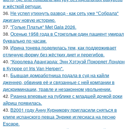
и жёсткой ретуши.
36.
Не успел утихнуть развод - как сеть уже "Собрала"
джигану новую историю.
37.
"Голые Платья" Met Gala 2026.
38.
Осенью 1958 года в Стокгольм один пациент умирал
буквально по часам.
39.
Ирина тонева поделилась тем, как поддерживает
отличную форму без жёстких диет и перегибов.
40.
"Королева Авангарда: Энн Хэтэуэй Покоряет Лондон
в Кутюре от Iris Van Herpen".
41.
Бывшая домработница подала в суд на кайли
дженнер, обвинив её и связанные с ней компании в
дискриминации, травле и незаконном увольнении.
42.
Рианна впервые на публике с младшей дочкой роки
айриш появилась.
43.
В2001 году Анну Курникову пригласили сняться в
клипе испанского певца Энрике иглесиаса на песню
Escape.