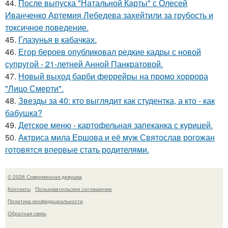
44.
После выпуска "Натальной Карты" с Олесей
Иванченко Артемия Лебедева захейтили за грубость и
токсичное поведение.
45.
Глазунья в кабачках.
46.
Егор бероев опубликовал редкие кадры с новой
супругой - 21-летней Анной Панкратовой.
47.
Новый выход барби феррейры на промо хоррора
"Лицо Смерти".
48.
Звезды за 40: кто выглядит как студентка, а кто - как
бабушка?
49.
Детское меню - картофельная запеканка с курицей.
50.
Актриса мила Ершова и её муж Святослав рогожан
готовятся впервые стать родителями.
© 2026 Современная девушка
Контакты
Пользовательское соглашение
Политика конфидециальности
Обратная связь