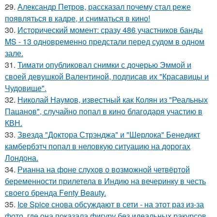
29.
Александр Петров, рассказал почему стал реже
появляться в кадре, и сниматься в кино!
30.
Исторический момент: сразу 486 участников банды
MS - 13 одновременно предстали перед судом в одном
зале.
31.
Тимати опубликовал снимки с дочерью Эммой и
своей девушкой Валентиной, подписав их "Красавицы и
Чудовище".
32.
Николай Наумов, известный как Колян из "Реальных
Пацанов", случайно попал в кино благодаря участию в
КВН.
33.
Звезда "Доктора Стрэнджа" и "Шерлока" Бенедикт
камбербэтч попал в неловкую ситуацию на дорогах
Лондона.
34.
Рианна на фоне слухов о возможной четвёртой
беременности прилетела в Индию на вечеринку в честь
своего бренда Fenty Beauty.
35.
Ice Spice снова обсуждают в сети - на этот раз из-за
фото, где она показала фигуру без идеальных ракурсов