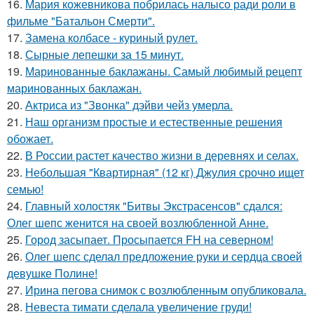
16.
Мария кожевникова побрилась налысо ради роли в
фильме "Батальон Смерти".
17.
Замена колбасе - куриный рулет.
18.
Сырные лепешки за 15 минут.
19.
Маринованные баклажаны. Самый любимый рецепт
маринованных баклажан.
20.
Актриса из "Звонка" дэйви чейз умерла.
21.
Наш организм простые и естественные решения
обожает.
22.
В России растет качество жизни в деревнях и селах.
23.
Небольшая "Квартирная" (12 кг) Джулия срочно ищет
семью!
24.
Главный холостяк "Битвы Экстрасенсов" сдался:
Олег шепс женится на своей возлюбленной Анне.
25.
Город засыпает. Просыпается FH на северном!
26.
Олег шепс сделал предложение руки и сердца своей
девушке Полине!
27.
Ирина пегова снимок с возлюбленным опубликовала.
28.
Невеста тимати сделала увеличение груди!