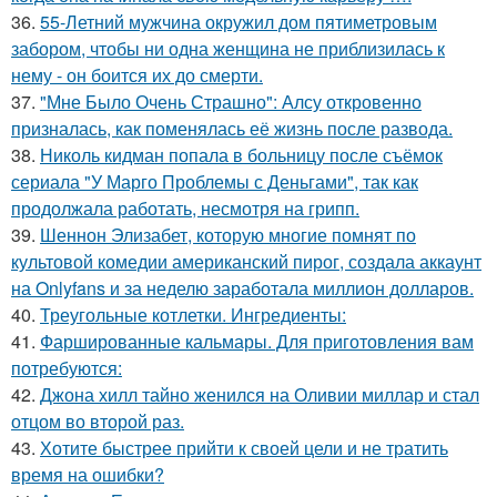
36.
55-Летний мужчина окружил дом пятиметровым
забором, чтобы ни одна женщина не приблизилась к
нему - он боится их до смерти.
37.
"Мне Было Очень Страшно": Алсу откровенно
призналась, как поменялась её жизнь после развода.
38.
Николь кидман попала в больницу после съёмок
сериала "У Марго Проблемы с Деньгами", так как
продолжала работать, несмотря на грипп.
39.
Шеннон Элизабет, которую многие помнят по
культовой комедии американский пирог, создала аккаунт
на Onlyfans и за неделю заработала миллион долларов.
40.
Треугольные котлетки. Ингредиенты:
41.
Фаршированные кальмары. Для приготовления вам
потребуются:
42.
Джона хилл тайно женился на Оливии миллар и стал
отцом во второй раз.
43.
Хотите быстрее прийти к своей цели и не тратить
время на ошибки?