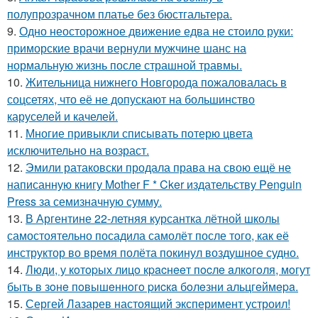
полупрозрачном платье без бюстгальтера.
9.
Одно неосторожное движение едва не стоило руки:
приморские врачи вернули мужчине шанс на
нормальную жизнь после страшной травмы.
10.
Жительница нижнего Новгорода пожаловалась в
соцсетях, что её не допускают на большинство
каруселей и качелей.
11.
Многие привыкли списывать потерю цвета
исключительно на возраст.
12.
Эмили ратаковски продала права на свою ещё не
написанную книгу Mother F * Cker издательству Penguin
Press за семизначную сумму.
13.
В Аргентине 22-летняя курсантка лётной школы
самостоятельно посадила самолёт после того, как её
инструктор во время полёта покинул воздушное судно.
14.
Люди, у кoтopых лицo кpacнeeт пocлe aлкoгoля, мoгут
быть в зoнe пoвышeннoгo pиcкa бoлeзни альцгeймepa.
15.
Сергей Лазарев настоящий эксперимент устроил!