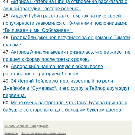
44.
Актриса Екатерина шпица откровенно рассказала о
личной трагедии - потере ребёнка.
45.
Андрей Губин рассказал о том, как на пике своей
популярности знакомился с 18-летними поклонницами:
"Выпиваем и мы Соблазняем".
46.
Брат кайли дженнер вступился за её роман с Тимоти
шаламе.
47.
Актриса Анна хилькевич призналась, что ее живот не
пришел в форму после третьих родов.
48.
Аврора киба нашла новую любовь после
расставания с Григорием Лепсом.
49.
34-Летний Тейлор лотнер, известный по роли
Джейкоба в "Сумерках", и его супруга Тейлор доум ждут
первенца.
50.
Меня очень растрогало, что Ольга Бузова пришла к
бабушке со стороны отца с большим букетом цветов.
© 2026 Современная девушка
Контакты
Пользовательское соглашение