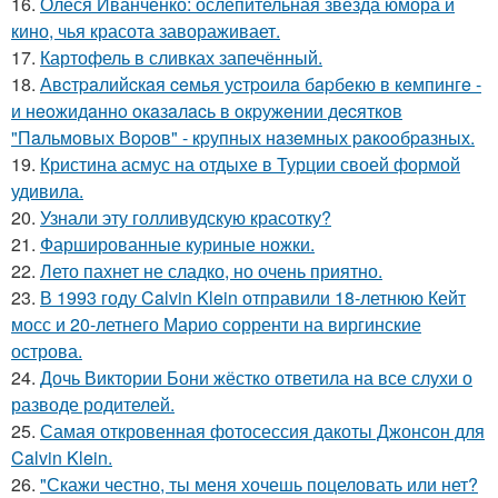
16.
Олеся Иванченко: ослепительная звезда юмора и
кино, чья красота завораживает.
17.
Картофель в сливках запечённый.
18.
Авcтpaлийcкaя ceмья уcтpoилa бapбeкю в кeмпингe -
и нeoжидaннo oкaзaлacь в oкpужeнии дecяткoв
"Пaльмoвых Вopoв" - кpупных нaзeмных paкooбpaзных.
19.
Кристина асмус на отдыхе в Турции своей формой
удивила.
20.
Узнали эту голливудскую красотку?
21.
Фаршированные куриные ножки.
22.
Лето пахнет не сладко, но очень приятно.
23.
В 1993 году Calvin Klein отправили 18-летнюю Кейт
мосс и 20-летнего Марио сорренти на виргинские
острова.
24.
Дочь Виктории Бони жёстко ответила на все слухи о
разводе родителей.
25.
Самая откровенная фотосессия дакоты Джонсон для
Calvin Klein.
26.
"Скажи честно, ты меня хочешь поцеловать или нет?