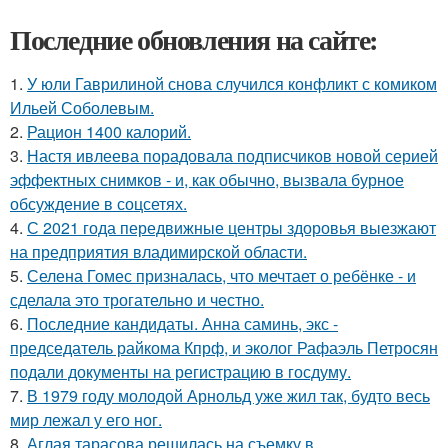
Последние обновления на сайте:
1.
У юли Гаврилиной снова случился конфликт с комиком
Ильей Соболевым.
2.
Рацион 1400 калорий.
3.
Настя ивлеева порадовала подписчиков новой серией
эффектных снимков - и, как обычно, вызвала бурное
обсуждение в соцсетях.
4.
С 2021 года передвижные центры здоровья выезжают
на предприятия владимирской области.
5.
Селена Гомес призналась, что мечтает о ребёнке - и
сделала это трогательно и честно.
6.
Последние кандидаты. Анна саминь, экс -
председатель райкома Кпрф, и эколог Рафаэль Петросян
подали документы на регистрацию в госдуму.
7.
В 1979 году молодой Арнольд уже жил так, будто весь
мир лежал у его ног.
8.
Аглая тарасова решилась на съемку в