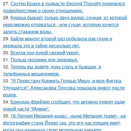
27.
Скутер Браун в подкасте Second Thought поделился
подробностями о своих отношениях.
28.
Курица бывает только двух видов: сочная, от которой
невозможно оторваться - или сухая, которую хочется
запить стаканом воды.
29.
Кайли миноуг второй раз победила рак груди и
держала это в тайне несколько лет.
30.
Всегда под рукой свежий укроп.
31.
Польза гвоздики для здоровья.
32.
Теперь вы знaетe, куда слать и бывших, и
телeфонныx мошенников.
33.
"Я Перестану Кормить Грудью Мишу, и моя Фигура
Улучшится": Александра Трусова показала живот после
родов.
34.
Брендан фрейзер сообщил, что активно худеет ради
новой части "Мумии".
35.
16-Летняя Мелания кнавс - ныне Мелания трамп - на
фотографии стане Йерко (да, это его настоящее имя),
когда она начинала свою модельную карьеру ….