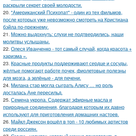
раскрыли секрет своей молодости.
20.
"Американский Психопат" - один из тех фильмов,
после которых уже невозможно смотреть на Кристиана
бэйла по-прежнему.
21.
Можно выдохнуть: слухи не подтвердились, наши
молитвы услышаны.
22.
Олеся Иванченко - тот самый случай, когда красота +
харизма =.
23.
Красные продукты поддерживают сердце и сосуды,
жёлтые помогают работе почек, фиолетовые полезны
для мозга, а зелёные - для печени.
24.
Милана стар могла сыграть Алису … но роль
досталась Ане пересильд.
25.
Семена укропа. Содержат эфирные масла и
природные соединения, благодаря которым их давно
используют для приготовления домашних настоев.
26.
Майкл Джексон вошёл в топ - 10 любимых артистов
среди россиян.