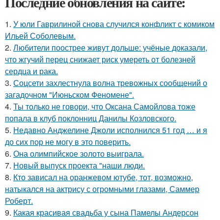
Последние обновления на сайте:
1.
У юли Гаврилиной снова случился конфликт с комиком
Ильей Соболевым.
2.
Любители поострее живут дольше: учёные доказали,
что жгучий перец снижает риск умереть от болезней
сердца и рака.
3.
Соцсети захлестнула волна тревожных сообщений о
загадочном "Июньском Феномене".
4.
Ты только не говори, что Оксана Самойлова тоже
попала в клуб поклонниц Данилы Козловского.
5.
Недавно Анджелине Джоли исполнился 51 год … и я
до сих пор не могу в это поверить.
6.
Она олимпийское золото выиграла.
7.
Новый выпуск проекта "наши люди.
8.
Кто зависал на оранжевом ютубе, тот, возможно,
натыкался на актрису с огромными глазами, Саммер
Роберт.
9.
Какая красивая свадьба у сына Памелы Андерсон