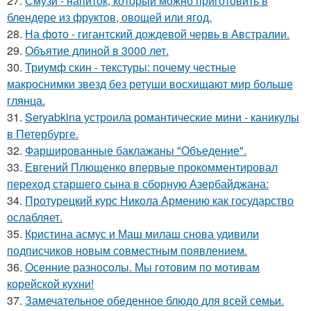
27.
Смузи - напиток, который можно приготовить в
блендере из фруктов, овощей или ягод.
28.
На фото - гигантский дождевой червь в Австралии.
29.
Объятие длиной в 3000 лет.
30.
Триумф скин - текстуры: почему честные
макроснимки звезд без ретуши восхищают мир больше
глянца.
31.
Seryabkina устроила романтические мини - каникулы
в Петербурге.
32.
Фаршированные баклажаны "Объедение".
33.
Евгений Плющенко впервые прокомментировал
переход старшего сына в сборную Азербайджана:
34.
Протурецкий курс Никола Армению как государство
ослабляет.
35.
Кристина асмус и Маш милаш снова удивили
подписчиков новым совместным появлением.
36.
Осенние разносолы. Мы готовим по мотивам
корейской кухни!
37.
Замечательное обеденное блюдо для всей семьи.