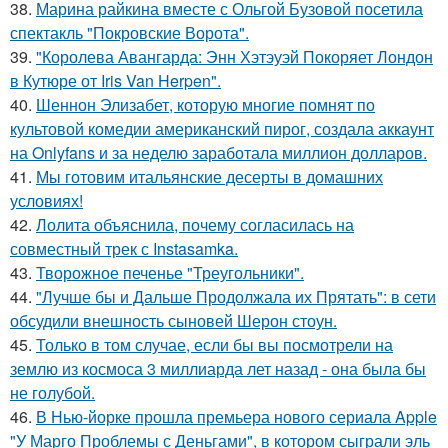
38.
Марина райкина вместе с Ольгой Бузовой посетила
спектакль "Покровские Ворота".
39.
"Королева Авангарда: Энн Хэтэуэй Покоряет Лондон
в Кутюре от Iris Van Herpen".
40.
Шеннон Элизабет, которую многие помнят по
культовой комедии американский пирог, создала аккаунт
на Onlyfans и за неделю заработала миллион долларов.
41.
Мы готовим итальянские десерты в домашних
условиях!
42.
Лолита объяснила, почему согласилась на
совместный трек с Instasamka.
43.
Творожное печенье "Треугольники".
44.
"Лучше бы и Дальше Продолжала их Прятать": в сети
обсудили внешность сыновей Шерон стоун.
45.
Только в том случае, если бы вы посмотрели на
землю из космоса 3 миллиарда лет назад - она была бы
не голубой.
46.
В Нью-йорке прошла премьера нового сериала Apple
"У Марго Проблемы с Деньгами", в котором сыграли эль