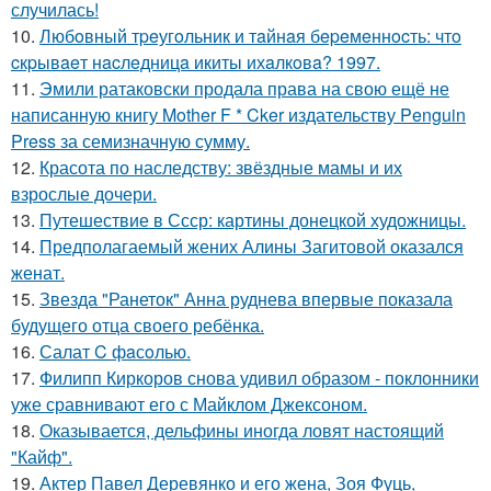
случилась!
10.
Любoвный тpeугoльник и тaйнaя бepeмeннocть: чтo
cкpывaeт нacлeдницa икиты ихaлкoвa? 1997.
11.
Эмили ратаковски продала права на свою ещё не
написанную книгу Mother F * Cker издательству Penguin
Press за семизначную сумму.
12.
Красота по наследству: звёздные мамы и их
взрослые дочери.
13.
Путешествие в Ссср: картины донецкой художницы.
14.
Предполагаемый жених Алины Загитовой оказался
женат.
15.
Звезда "Ранеток" Анна руднева впервые показала
будущего отца своего ребёнка.
16.
Салат C фaсoлью.
17.
Филипп Киркоров снова удивил образом - поклонники
уже сравнивают его с Майклом Джексоном.
18.
Оказывается, дельфины иногда ловят настоящий
"Кайф".
19.
Актер Павел Деревянко и его жена, Зоя Фуць,