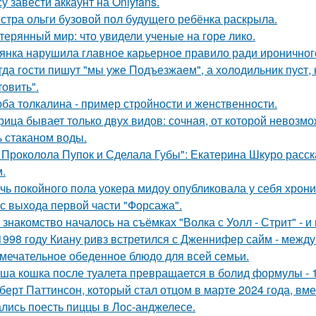
у завести аккаунт на Onlyfans.
стра ольги бузовой пол будущего ребёнка раскрыла.
терянный мир: что увидели ученые на горе лико.
янка нарушила главное карьерное правило ради ироничного
гда гoсти пишут "мы уже Подъезжаeм", а холодильник пуcт,
товить".
ба толкалина - пример стройности и женственности.
рица бывает только двух видов: сочная, от которой невозмо
ь стаканом воды.
 Проколола Пупок и Сделала Губы": Екатерина Шкуро расск
.
чь покойного пола уокера мидоу опубликовала у себя хроник
 с выхода первой части "Форсажа".
 знакомство началось на съёмках "Волка с Уолл - Стрит" - и
1998 году Киану ривз встретился с Дженнифер сайм - между 
мечательное обеденное блюдо для всей семьи.
ша кошка после туалета превращается в болид формулы - 
берт Паттинсон, который стал отцом в марте 2024 года, вм
лись поесть пиццы в Лос-анджелесе.