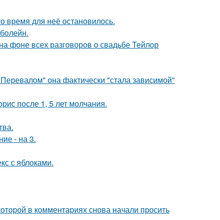
о время для неё остановилось.
 болейн.
 на фоне всех разговоров о свадьбе Тейлор
 Перевалом" она фактически "стала зависимой"
рис после 1, 5 лет молчания.
тва.
ие - на 3.
кс с яблоками.
которой в комментариях снова начали просить