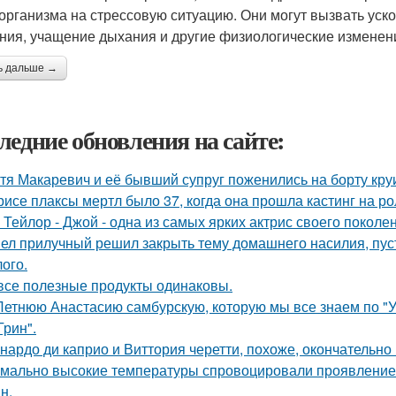
 организма на стрессовую ситуацию. Они могут вызвать уск
ния, учащение дыхания и другие физиологические изменен
ь дальше →
ледние обновления на сайте:
тя Макаревич и её бывший супруг поженились на борту кру
рисе плаксы мертл было 37, когда она прошла кастинг на р
 Тейлор - Джой - одна из самых ярких актрис своего поколе
ел прилучный решил закрыть тему домашнего насилия, пуст
ого.
все полезные продукты одинаковы.
Летнюю Анастасию самбурскую, которую мы все знаем по "У
Грин".
нардо ди каприо и Виттория черетти, похоже, окончательно 
мально высокие температуры спровоцировали проявление 
н.