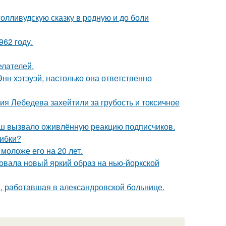
олливудскую сказку в родную и до боли
62 году.
елателей.
нн хэтэуэй, настолько она ответственно
я Лебедева захейтили за грубость и токсичное
ш вызвало оживлённую реакцию подписчиков.
шибки?
моложе его на 20 лет.
овала новый яркий образ на нью-йоркской
а, работавшая в александровской больнице.