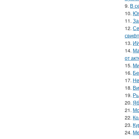
9.
В с
10.
Юл
11.
За
12.
Се
свифт
13.
ИИ
14.
Ма
от ак
15.
Ми
16.
Бе
17.
Не
18.
Ви
19.
Ры
20.
Яб
21.
Мо
22.
Ко
23.
Ку
24.
Ме