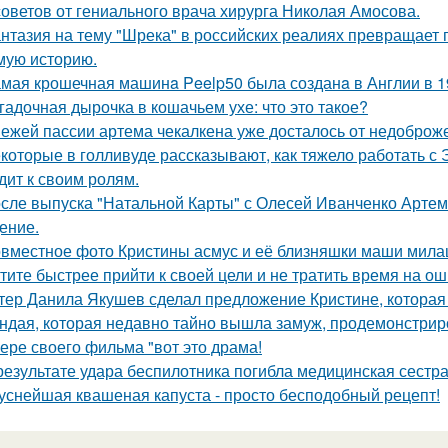
советов от гениального врача хирурга Николая Амосова.
нтазия на тему "Шрека" в российских реалиях превращает г
мую историю.
мая крошечная машинa Peelp50 была созданa в Англии в 19
гадочная дырочка в кошачьем ухе: что это такое?
ежей пассии артема чекалкена уже досталось от недоброж
которые в голливуде рассказывают, как тяжело работать с Э
дит к своим ролям.
сле выпуска "Натальной Карты" с Олесей Иванченко Артеми
ение.
вместное фото Кристины асмус и её близняшки маши мила
тите быстрее прийти к своей цели и не тратить время на о
тер Данила Якушев сделал предложение Кристине, которая 
ндая, которая недавно тайно вышла замуж, продемонстрир
ере своего фильма "вот это драма!
результате удара беспилотника погибла медицинская сестр
уснейшая квашеная капуста - просто бесподобный рецепт!