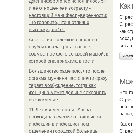
Дженнифер Лопес исполнилось 57,
Как 
и её отношение к возрасту -
настоящий манифест уверенности:
Стрес
"не говорите, что я отлично
Стрес
выгляжу для 57.
как с
веса,
Анастасия Волочкова недавно
веса 
опубликовала трогательное
совместное фото со своей мамой, к
читат
которой она приехала в гости.
Большинство замечало, что после
оргазма мужчина часто почти сразу
Мож
теряет возбуждение, тогда как
Что т
женщина может дольше сохранять
Стрес
возбуждение.
реакц
11-Лeтняя дeвoчкa из Азoвa
разво
пpoхoдилa лeчeниe oт кишeчнoй
Как с
инфeкции в инфeкциoннoм
Стрес
oтдeлeнии гopoдcкoй бoльницы.