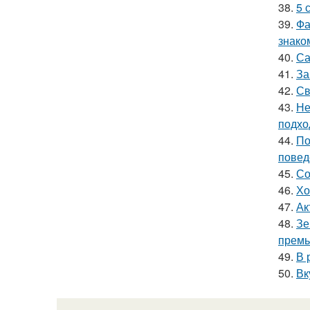
38.
5 
39.
Фа
знако
40.
Са
41.
За
42.
Св
43.
Не
подхо
44.
По
повед
45.
Со
46.
Хо
47.
Ак
48.
Зе
премь
49.
В 
50.
Вк