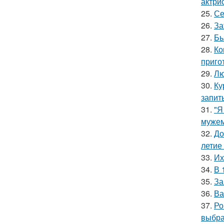
актрис
25.
Се
26.
За
27.
Бь
28.
Ко
приго
29.
Лю
30.
Ку
запит
31.
"Я
мужем
32.
До
летие
33.
Их
34.
В 
35.
За
36.
Ва
37.
Ро
выбра