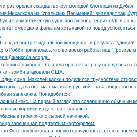
ети разгорелся скандал вокруг молодой блогерши из Дубая.
ия Михалкова из "Уральских Пельменей" выглядит так, будт
будьте романтическую чушь про любовь генриха Viii и анны
лена Гомес дала фанатам хоть какой-то повод успокоиться
.
 создал портрет идеальной женщины - и результат удивил!
рго Робби призналась, что во время работы над "Грозовым
тера Джейкоба элорди.
трошина наконец - то сняла браслет и сразу вернулась в сто
лки - зомби атаковали США.
 один дома: Маколей калкин поделился трудностями отцовс
ки шоу сдала огэ: математика и русский - на 4, обществознан
бная запеканка. Понадобится:
лочный кекс. На первый взгляд это совершенно обычный ке
лочные коржики из детства с ванилью.
лбасные тарелочки с сырной начинкой.
рица запеченная под тертым картофелем.
ган Фокс опубликовала новую горячую фотосессию, после 