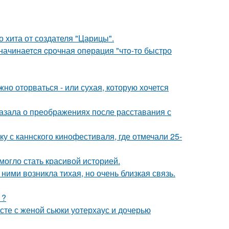
 хита от создателя "Царицы".
 начинаетcя cрочная опeрaция "чтo-то быстро
жно оторваться - или сухая, которую хочется
азала о преображениях после расставания с
у с каннского кинофестиваля, где отмечали 25-
 могло стать красивой историей.
ними возникла тихая, но очень близкая связь.
1?
есте с женой сьюки уотерхаус и дочерью