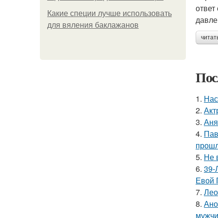
ответ
Какие специи лучше использовать
давле
для вяления баклажанов
читат
Пос
1.
Нас
2.
Акт
3.
Аня
4.
Пав
прошл
5.
Не 
6.
39-
Евой 
7.
Лео
8.
Ано
мужчи