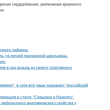
орение сердцебиения, увеличение кровяного
ия.
изного лайнера.
оль 14-летней призрачной школьницы.
ния.
ив в ход козырь из своего спортивного
ниверу", в сети всё чаще называют "российской
перешли в статус "Серьезно и Надолго".
любопытного анатомического свойства у