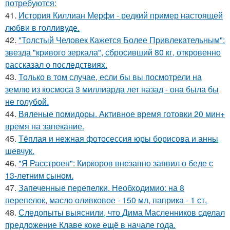
потребуются:
41.
История Киллиан Мерфи - редкий пример настоящей
любви в голливуде.
42.
"Толстый Человек Кажется Более Привлекательным":
звезда "кривого зеркала", сбросивший 80 кг, откровенно
рассказал о последствиях.
43.
Только в том случае, если бы вы посмотрели на
землю из космоса 3 миллиарда лет назад - она была бы
не голубой.
44.
Вяленые помидоры. Активное время готовки 20 мин+
время на запекание.
45.
Тёплая и нежная фотосессия юры борисова и анны
шевчук.
46.
"Я Расстроен": Киркоров внезапно заявил о беде с
13-летним сыном.
47.
Запеченные перепелки. Необходимио: на 8
перепелок, масло оливковое - 150 мл, паприка - 1 ст.
48.
Следопыты выяснили, что Дима Масленников сделал
предложение Клаве коке ещё в начале года.