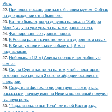
View.
22.
Пришлось воссоединиться с бывшим мужем: Собчак
на дне рождении отца бывшего.
23.
Вот что бывает, когда девушка написала "Забери
Меня", а душа уже уехала на такси раньше тела.
24.
Фаршированные куриные ножки.
25.
В России растет качество жизни в деревнях и селах.
26.
В Китае украли и съели собаку с 1, 5 млн
подписчиков.
27.
Небольшая (13 кг) Алиска срочно ищет любящую
семью!
28.
Сидни Суини настояла на том, чтобы некоторые
откровенные сцены в 3 сезоне эйфории остались в
сценарии.
29.
Создатели фильма о лидере группы сектор газа
рассказали, почему именно Никита кологривый получил
главную роль.
30.
"Пapализовало все Тело": жителей Волгограда
атакуют каракурты.