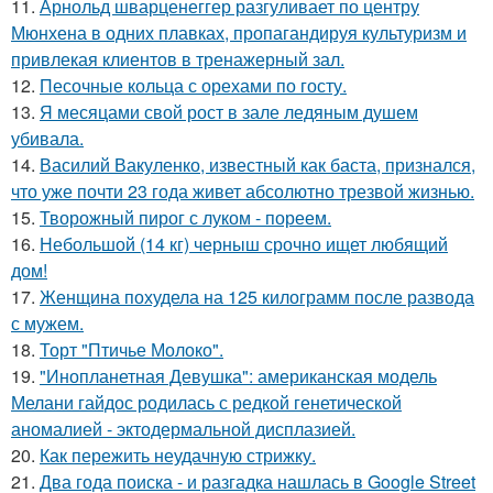
11.
Арнольд шварценеггер разгуливает по центру
Мюнхена в одних плавках, пропагандируя культуризм и
привлекая клиентов в тренажерный зал.
12.
Песочные кольца с орехами по госту.
13.
Я месяцами свой рост в зале ледяным душем
убивала.
14.
Василий Вакуленко, известный как баста, признался,
что уже почти 23 года живет абсолютно трезвой жизнью.
15.
Творожный пирог с луком - пореем.
16.
Небольшой (14 кг) черныш срочно ищет любящий
дом!
17.
Женщина похудела на 125 килограмм после развода
с мужем.
18.
Торт "Птичье Молоко".
19.
"Инопланетная Девушка": американская модель
Мелани гайдос родилась с редкой генетической
аномалией - эктодермальной дисплазией.
20.
Как пережить неудачную стрижку.
21.
Два года поиска - и разгадка нашлась в Google Street