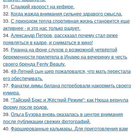
31.
Сладкий хворост на кефире.
32.
Когда жажда внимания сильнее здравого смысла.
33.
С приходом тепла спортивная жизнь становится еще
активнее - и это нас только радует.
34.
Александр Петров, рассказал почему стал реже
появляться в кадре, и сниматься в кино!
35.
Рианна на фоне слухов о возможной четвёртой
беременности прилетела в Индию на вечеринку в честь
своего бренда Fenty Beauty.
36.
49-Летний сын шер пожаловался, что мать перестала
его обеспечивать.
37.
Фанатки димы билана потребовали накормить своего
кумира.
38.
"Тайский Бокс и Жёсткий Режим": как Нюша вернула
форму после родов.
39.
Ольга Бузова вновь оказалась в центре внимания
после публикации свежих фотографий.
40.
Фаршированные кальмары. Для приготовления вам