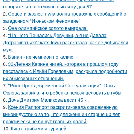
говорите, что я отлично выгляжу для 57.
2.
Соцсети захлестнула волна тревожных сообщений о
загадочном "Июньском Феномене".
3.
Она олимпийское золото выиграла.
4.
"На Него Вешались Девушки, а я не Давала
Дотрагиваться": катя Iowa рассказала, как ее добивался
муж.
5.
Банан - не чемпион по калию.
6.
33-Летняя Карина нигай, которая в прошлом году
рассталась с Ильёй Гореловым, раскрыла подробности
их абьюзивных отношений.
7.
"Риск Преждевременной Сексуализации": Ольга
Орлова заявила, что ребенка нельзя целовать в губы.
8.
Дочь Дмитрия Маликова весит 45 кг.
9.
Ксения Раппопорт раскритиковала современную
киноиндустрию за то, что для женщин старше 50 лет
практически не пишут главных ролей.
10.
Киш с грибами и курицей.