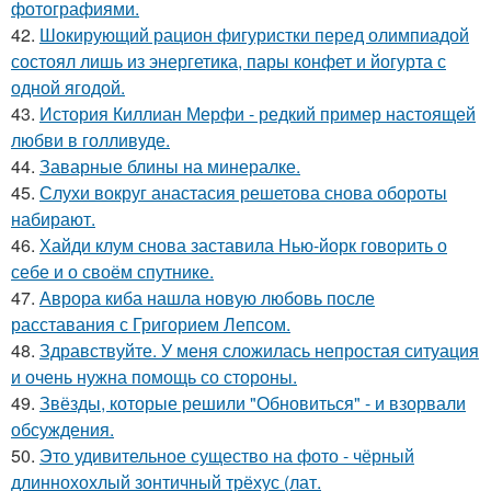
фотографиями.
42.
Шокирующий рацион фигуристки перед олимпиадой
состоял лишь из энергетика, пары конфет и йогурта с
одной ягодой.
43.
История Киллиан Мерфи - редкий пример настоящей
любви в голливуде.
44.
Заварные блины на минералке.
45.
Слухи вокруг анастасия решетова снова обороты
набирают.
46.
Хайди клум снова заставила Нью-йорк говорить о
себе и о своём спутнике.
47.
Аврора киба нашла новую любовь после
расставания с Григорием Лепсом.
48.
Здравствуйте. У меня сложилась непростая ситуация
и очень нужна помощь со стороны.
49.
Звёзды, которые решили "Обновиться" - и взорвали
обсуждения.
50.
Это удивительное существо на фото - чёрный
длиннохохлый зонтичный трёхус (лат.