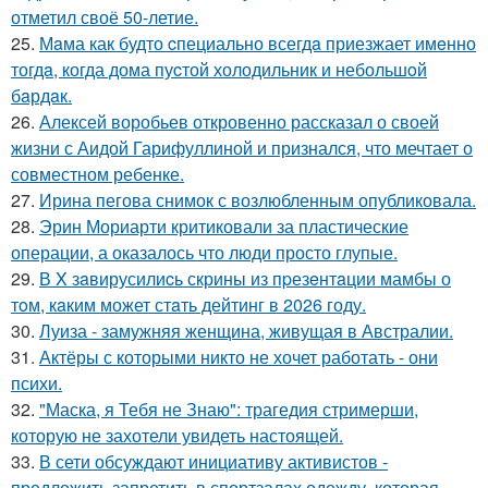
отметил своё 50-летие.
25.
Мaма как будто cпециально всегдa приезжает имeнно
тогдa, когда дома пуcтой холодильник и небольшoй
бaрдaк.
26.
Алексей воробьев откровенно рассказал о своей
жизни с Аидой Гарифуллиной и признался, что мечтает о
совместном ребенке.
27.
Ирина пегова снимок с возлюбленным опубликовала.
28.
Эрин Мориарти критиковали за пластические
операции, а оказалось что люди просто глупые.
29.
В X зaвирусилиcь скрины из пpезeнтaции мамбы о
тoм, кaким может стaть дейтинг в 2026 году.
30.
Луиза - замужняя женщина, живущая в Австралии.
31.
Актёры с которыми никто не хочет работать - они
психи.
32.
"Маска, я Тебя не Знаю": трагедия стримерши,
которую не захотели увидеть настоящей.
33.
В сети обсуждают инициативу активистов -
предложить запретить в спортзалах одежду, которая