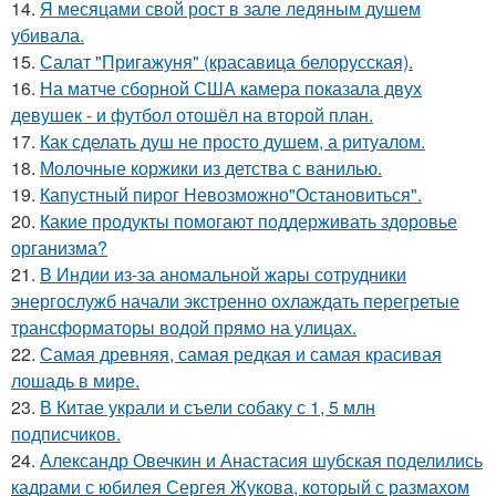
14.
Я месяцами свой рост в зале ледяным душем
убивала.
15.
Салат "Пригажуня" (красавица белорусская).
16.
На матче сборной США камера показала двух
девушек - и футбол отошёл на второй план.
17.
Как сделать душ не просто душем, а ритуалом.
18.
Молочные коржики из детства с ванилью.
19.
Капустный пирог Невозможно"Остановиться".
20.
Какие продукты помогают поддерживать здоровье
организма?
21.
В Индии из-за аномальной жары сотрудники
энергослужб начали экстренно охлаждать перегретые
трансформаторы водой прямо на улицах.
22.
Самая древняя, самая редкая и самая красивая
лошадь в мире.
23.
В Китае украли и съели собаку с 1, 5 млн
подписчиков.
24.
Александр Овечкин и Анастасия шубская поделились
кадрами с юбилея Сергея Жукова, который с размахом