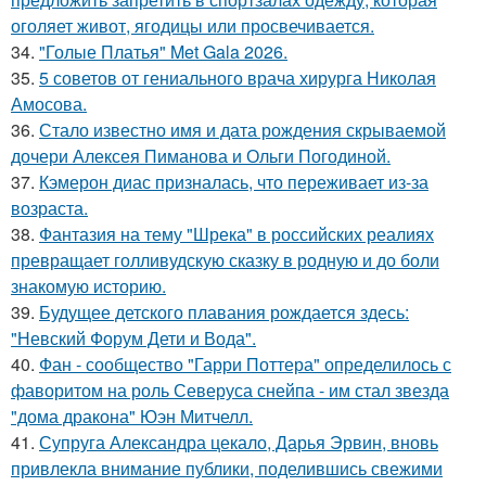
оголяет живот, ягодицы или просвечивается.
34.
"Голые Платья" Met Gala 2026.
35.
5 советов от гениального врача хирурга Николая
Амосова.
36.
Стало известно имя и дата рождения скрываемой
дочери Алексея Пиманова и Ольги Погодиной.
37.
Кэмерон диас призналась, что переживает из-за
возраста.
38.
Фантазия на тему "Шрека" в российских реалиях
превращает голливудскую сказку в родную и до боли
знакомую историю.
39.
Будущее детского плавания рождается здесь:
"Невский Форум Дети и Вода".
40.
Фан - сообщество "Гарри Поттера" определилось с
фаворитом на роль Северуса снейпа - им стал звезда
"дома дракона" Юэн Митчелл.
41.
Супруга Александра цекало, Дарья Эрвин, вновь
привлекла внимание публики, поделившись свежими