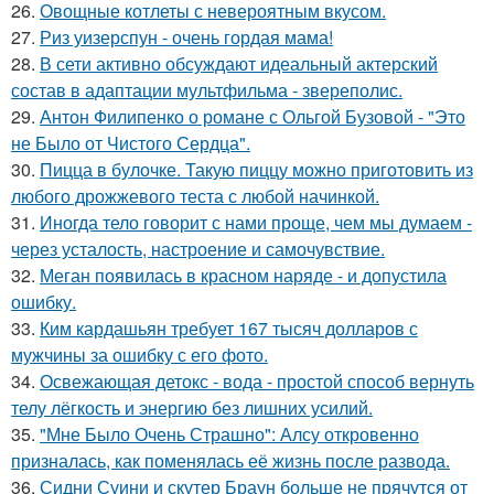
26.
Овощные котлеты с невероятным вкусом.
27.
Риз уизерспун - очень гордая мама!
28.
В сети активно обсуждают идеальный актерский
состав в адаптации мультфильма - звереполис.
29.
Антон Филипенко о романе с Ольгой Бузовой - "Это
не Было от Чистого Сердца".
30.
Пицца в булочке. Такую пиццу можно приготовить из
любого дрожжевого теста с любой начинкой.
31.
Иногда тело говорит с нами проще, чем мы думаем -
через усталость, настроение и самочувствие.
32.
Меган появилась в красном наряде - и допустила
ошибку.
33.
Ким кардашьян требует 167 тысяч долларов с
мужчины за ошибку с его фото.
34.
Освежающая детокс - вода - простой способ вернуть
телу лёгкость и энергию без лишних усилий.
35.
"Мне Было Очень Страшно": Алсу откровенно
призналась, как поменялась её жизнь после развода.
36.
Сидни Суини и скутер Браун больше не прячутся от