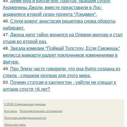
45.
Деми Мур и Билли боб Торнтон, бывший супруг
Анджелины Джоли, вместе представили в Лос-
анджелесе второй сезон проекта "Лэндмен".
46.
Слухи вокруг анастасия решетова снова обороты
набирают.
47.
Джона хилл тайно женился на Оливии миллар и стал
отцом во второй раз.
48.
Звезда комедии "Поймай Толстуху, Если Сможешь"
мелисса маккарти радует поклонников изменениями в
фигуре.
49.
Про Элизу часто говорили, что она будто создана из
стекла - слишком хрупкая для этого мира.
50.
Почему стэтхэм и хантингтон - уайтли не спешат к
алтарю спустя 16 лет?
© 2026 Современная девушка
Контакты
Пользовательское соглашение
Политика конфидециальности
Обратная связь