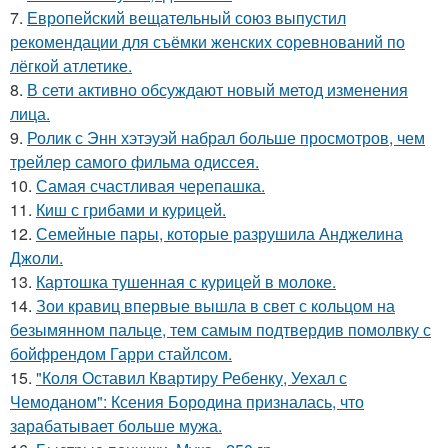
7.
Европейский вещательный союз выпустил
рекомендации для съёмки женских соревнований по
лёгкой атлетике.
8.
В сети активно обсуждают новый метод изменения
лица.
9.
Ролик с Энн хэтэуэй набрал больше просмотров, чем
трейлер самого фильма одиссея.
10.
Самая счастливая черепашка.
11.
Киш с грибами и курицей.
12.
Семейные пары, которые разрушила Анджелина
Джоли.
13.
Картошка тушенная с курицей в молоке.
14.
Зои кравиц впервые вышла в свет с кольцом на
безымянном пальце, тем самым подтвердив помолвку с
бойфрендом Гарри стайлсом.
15.
"Коля Оставил Квартиру Ребенку, Уехал с
Чемоданом": Ксения Бородина призналась, что
зарабатывает больше мужа.