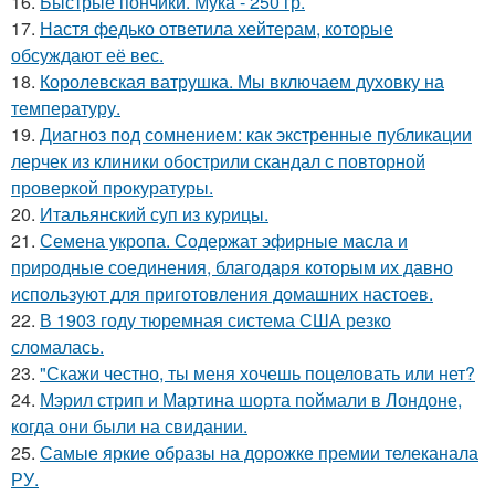
16.
Быстрые пончики. Мука - 250 гр.
17.
Настя федько ответила хейтерам, которые
обсуждают её вес.
18.
Королевская ватрушка. Мы включаем духовку на
температуру.
19.
Диагноз под сомнением: как экстренные публикации
лерчек из клиники обострили скандал с повторной
проверкой прокуратуры.
20.
Итальянский суп из курицы.
21.
Семена укропа. Содержат эфирные масла и
природные соединения, благодаря которым их давно
используют для приготовления домашних настоев.
22.
В 1903 году тюремная система США резко
сломалась.
23.
"Скажи честно, ты меня хочешь поцеловать или нет?
24.
Мэрил стрип и Мартина шорта поймали в Лондоне,
когда они были на свидании.
25.
Самые яркие образы на дорожке премии телеканала
РУ.