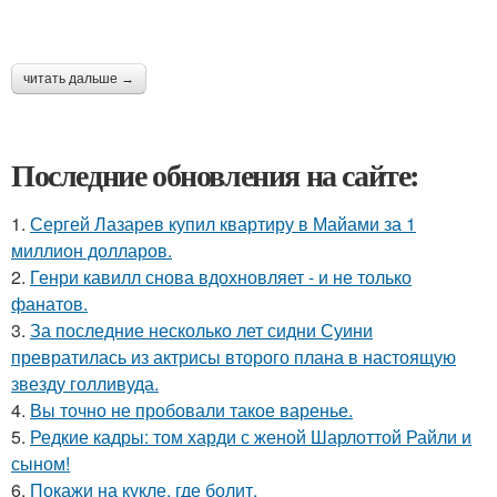
читать дальше →
Последние обновления на сайте:
1.
Сергей Лазарев купил квартиру в Майами за 1
миллион долларов.
2.
Генри кавилл снова вдохновляет - и не только
фанатов.
3.
За последние несколько лет сидни Суини
превратилась из актрисы второго плана в настоящую
звезду голливуда.
4.
Вы точно не пробовали такое варенье.
5.
Редкие кадры: том харди с женой Шарлоттой Райли и
сыном!
6.
Покажи на кукле, где болит.