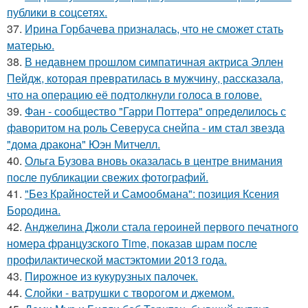
публики в соцсетях.
37.
Ирина Горбачева призналась, что не сможет стать
матерью.
38.
В недавнем прошлом симпатичная актриса Эллен
Пейдж, которая превратилась в мужчину, рассказала,
что на операцию её подтолкнули голоса в голове.
39.
Фан - сообщество "Гарри Поттера" определилось с
фаворитом на роль Северуса снейпа - им стал звезда
"дома дракона" Юэн Митчелл.
40.
Ольга Бузова вновь оказалась в центре внимания
после публикации свежих фотографий.
41.
"Без Крайностей и Самообмана": позиция Ксения
Бородина.
42.
Анджелина Джоли стала героиней первого печатного
номера французского Time, показав шрам после
профилактической мастэктомии 2013 года.
43.
Пирожное из кукурузных палочек.
44.
Слойки - ватрушки с творогом и джемом.