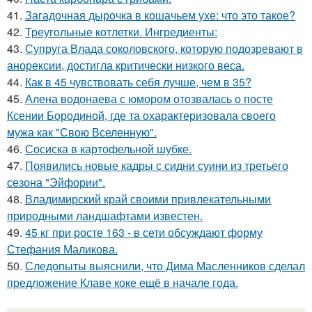
41.
Загадочная дырочка в кошачьем ухе: что это такое?
42.
Треугольные котлетки. Ингредиенты:
43.
Супруга Влада соколовского, которую подозревают в
анорексии, достигла критически низкого веса.
44.
Как в 45 чувствовать себя лучше, чем в 35?
45.
Алена водонаева с юмором отозвалась о посте
Ксении Бородиной, где та охарактеризовала своего
мужа как "Свою Вселенную".
46.
Сосиска в картофельной шубке.
47.
Появились новые кадры с сидни суини из третьего
сезона "Эйфории".
48.
Владимирский край своими привлекательными
природными ландшафтами известен.
49.
45 кг при росте 163 - в сети обсуждают форму
Стефания Маликова.
50.
Следопыты выяснили, что Дима Масленников сделал
предложение Клаве коке ещё в начале года.