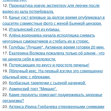
12.
Прокуратура новую экспертизу для лерчек после
видео из зала потребовала.
13.
Канье уэст впервые за долгое время опубликовал в
соцсетях совместные фото с женой Бьянкой цензори.
14.
Итальянский суп из курицы.
15.
Алёна водонаева начала исподтишка снимать
неугодных самокатчиков и стебать их в сторис.
16.
Голубцы "Лучшие". Активное время готовки 20 мин.
17.
Екатерина Волкова пожалела только об одном - что
не ценила себя в молодости.
18.
Потрясающее по вкусу и простоте печенье!
19.
Яблочный кекс. На первый взгляд это совершенно
обычный кекс с яблоками.
20.
Колбасные тарелочки с сырной начинкой.
21.
Армянский торт "Микадо".
22.
Какие продукты помогают поддерживать здоровье
организма?
23.
Актриса Ирина Горбачева откровенными снимками