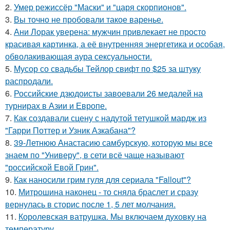
2.
Умер режиссёр "Маски" и "царя скорпионов".
3.
Вы точно не пробовали такое варенье.
4.
Ани Лорак уверена: мужчин привлекает не просто
красивая картинка, а её внутренняя энергетика и особая,
обволакивающая аура сексуальности.
5.
Мусор со свадьбы Тейлор свифт по $25 за штуку
распродали.
6.
Российские дзюдоисты завоевали 26 медалей на
турнирах в Азии и Европе.
7.
Как создавали сцену с надутой тетушкой мардж из
"Гарри Поттер и Узник Азкабана"?
8.
39-Летнюю Анастасию самбурскую, которую мы все
знаем по "Универу", в сети всё чаще называют
"российской Евой Грин".
9.
Как наносили грим гуля для сериала "Fallout"?
10.
Митрошина наконец - то сняла браслет и сразу
вернулась в сторис после 1, 5 лет молчания.
11.
Королевская ватрушка. Мы включаем духовку на
температуру.