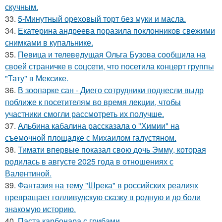
скучным.
33.
5-Минутный ореховый торт без муки и масла.
34.
Екатерина андреева поразила поклонников свежими
снимками в купальнике.
35.
Певица и телеведущая Ольга Бузова сообщила на
своей страничке в соцсети, что посетила концерт группы
"Тату" в Мексике.
36.
В зоопарке сан - Диего сотрудники поднесли выдр
поближе к посетителям во время лекции, чтобы
участники смогли рассмотреть их получше.
37.
Альбина кабалина рассказала о "Химии" на
съемочной площадке с Михаилом галустяном.
38.
Тимати впервые показал свою дочь Эмму, которая
родилась в августе 2025 года в отношениях с
Валентиной.
39.
Фантазия на тему "Шрека" в российских реалиях
превращает голливудскую сказку в родную и до боли
знакомую историю.
40.
Паста карбонара с грибами.