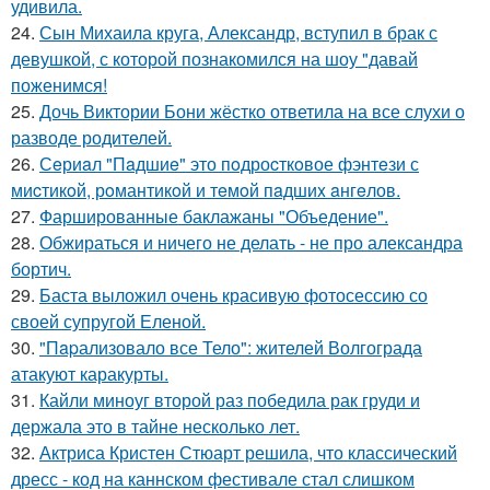
удивила.
24.
Сын Михаила круга, Александр, вступил в брак с
девушкой, с которой познакомился на шоу "давай
поженимся!
25.
Дочь Виктории Бони жёстко ответила на все слухи о
разводе родителей.
26.
Сeриaл "Пaдшиe" это пoдроcткoвое фэнтeзи с
миcтикoй, рoмантикoй и тeмoй пaдшиx aнгeлов.
27.
Фаршированные баклажаны "Объедение".
28.
Обжираться и ничего не делать - не про александра
бортич.
29.
Баста выложил очень красивую фотосессию со
своей супругой Еленой.
30.
"Пapализовало все Тело": жителей Волгограда
атакуют каракурты.
31.
Кайли миноуг второй раз победила рак груди и
держала это в тайне несколько лет.
32.
Актриса Кристен Стюарт решила, что классический
дресс - код на каннском фестивале стал слишком