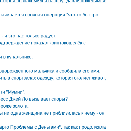
 которой познакомился на шоу "давай поженимся!
 начинаетcя cрочная опeрaция "чтo-то быстро
 и это нас только радует.
одтверждение показал криптокошелёк с
 в купальнике.
оворожденного мальчика и сообщила его имя.
ть в спортзалах одежду, которая оголяет живот,
ти "Мумии".
ресс Джей Ло вызывает споры?
ороже золота.
 ни одна женщина не приблизилась к нему - он
арго Проблемы с Деньгами", так как продолжала