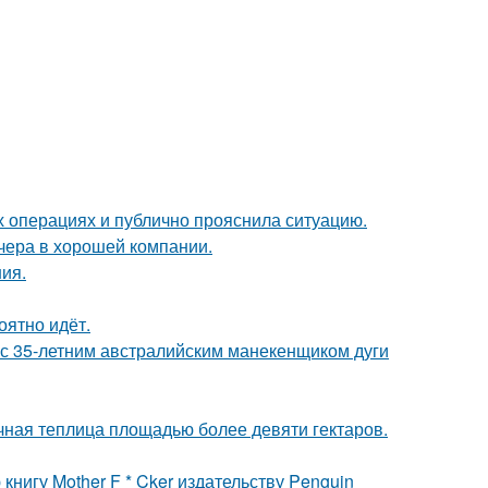
 операциях и публично прояснила ситуацию.
чера в хорошей компании.
ния.
оятно идёт.
 с 35-летним австралийским манекенщиком дуги
чная теплица площадью более девяти гектаров.
нигу Mother F * Cker издательству Penguin