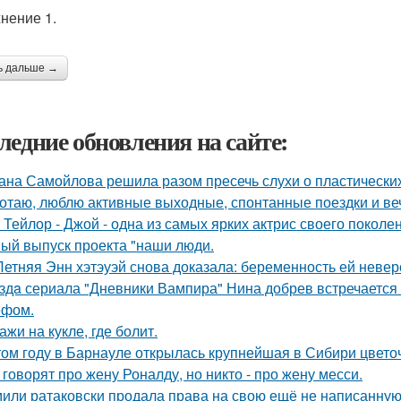
нение 1.
ь дальше →
ледние обновления на сайте:
ана Самойлова решила разом пресечь слухи о пластических
отаю, люблю активные выходные, спонтанные поездки и ве
 Тейлор - Джой - одна из самых ярких актрис своего поколе
ый выпуск проекта "наши люди.
Летняя Энн хэтэуэй снова доказала: беременность ей невер
здa сериала "Дневники Вампира" Нина добрев встречается
ефом.
ажи на кукле, где болит.
том году в Барнауле открылась крупнейшая в Сибири цвето
 говорят про жену Роналду, но никто - про жену месси.
или ратаковски продала права на свою ещё не написанную к