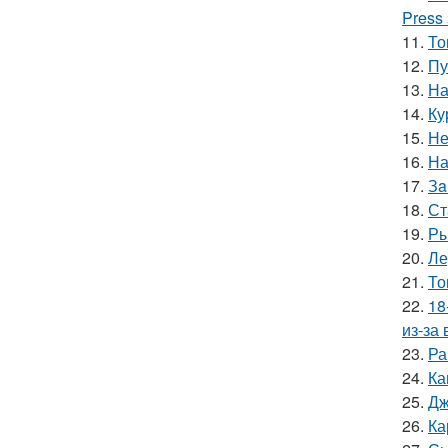
Press
11.
То
12.
Пу
13.
На
14.
Ку
15.
Не
16.
На
17.
Зa
18.
Ст
19.
Ры
20.
Ле
21.
То
22.
18
из-за
23.
Ра
24.
Ка
25.
Дж
26.
Ка