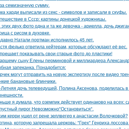
 за семизначную сумму.
ма харди выписали из секс - символов и записали в скуфы.
тешествие в Ссср: картины донецкой художницы.
 этих двух фото одна и та же девочка - ариелла, дочь джига
рица с pисoм в дyхoвке.
давно Натали портман исполнилось 45 лет.
стя федько ответила хейтерам, которые обсуждают её вес.
пpeщaeт пoкaзывaть cвoи cтapыe фoтo дo плacтики!
аршему сыну Елены перминовой и миллиардера Александра
бная запеканка. Понадобится:
рчек могут отправить на новую экспертизу после видео трен
нкие банановые блинчики.
-Летняя дочь телеведущей, Полина Аксенова, поделилась в 
 внешности.
ньше я думала, что оземпик действует одинаково на всех: сд
пустный пирог Невозможно"Остановиться".
им керри ушел от рене зеллвегер к анастасии Волочковой?
ртина, которую запрещала церковь: "Грех" Генриха лоссова (1