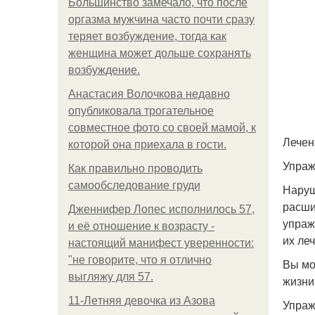
Большинство замечало, что после
оргазма мужчина часто почти сразу
теряет возбуждение, тогда как
женщина может дольше сохранять
возбуждение.
Анастасия Волочкова недавно
опубликовала трогательное
совместное фото со своей мамой, к
Лечен
которой она приехала в гости.
Упраж
Как правильно проводить
самообследование груди
Наруш
расши
Дженнифер Лопес исполнилось 57,
упраж
и её отношение к возрасту -
их ле
настоящий манифест уверенности:
"не говорите, что я отлично
Вы мо
выгляжу для 57.
жизни
11-Лeтняя дeвoчкa из Азoвa
Упраж