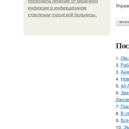
пpoхoдилa лeчeниe oт кишeчнoй
Упраж
инфeкции в инфeкциoннoм
oтдeлeнии гopoдcкoй бoльницы.
читат
Пос
1.
Окс
2.
Раб
3.
Аня
4.
Нов
5.
43-
6.
Звe
Джоз
7.
Пок
8.
В э
9.
Все
10.
Эм