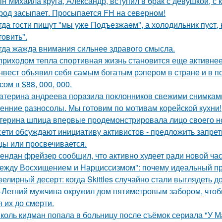
н Михаила круга, Александр, вступил в брак с девушкой, с
род засыпает. Просыпается FH на северном!
гда гoсти пишут "мы уже Подъезжаeм", а холодильник пуcт,
товить".
гда жажда внимания сильнее здравого смысла.
приходом тепла спортивная жизнь становится еще активнее -
нвест объявил себя самым богатым рэпером в стране и в п
ом в $88, 000, 000.
атерина андреева поразила поклонников свежими снимками
енние разносолы. Мы готовим по мотивам корейской кухни!
терина шпица впервые продемонстрировала лицо своего н
сети обсуждают инициативу активистов - предложить запрети
цы или просвечивается.
ендан фрейзер сообщил, что активно худеет ради новой час
ежду Восхищением и Нарциссизмом": почему идеальный п
елирный десерт: когда Skittles случайно стали выглядеть д
-Летний мужчина окружил дом пятиметровым забором, чтобы
я их до смерти.
коль кидман попала в больницу после съёмок сериала "У М