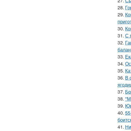
27.
Сы
28.
Го
29.
Ко
приго
30.
Ко
31.
С 
32.
Га
баланс
33.
Ек
34.
Ос
35.
Ка
36.
В 
ягоди
37.
Бр
38.
"М
39.
Юв
40.
55
боитс
41.
Ни