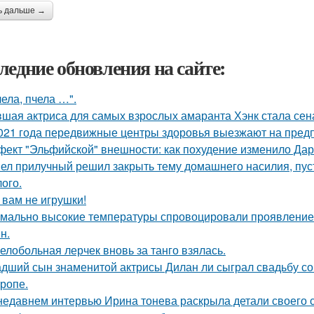
ь дальше →
ледние обновления на сайте:
чела, пчела …".
шая актриса для самых взрослых амаранта Хэнк стала сен
021 года передвижные центры здоровья выезжают на предп
ект "Эльфийской" внешности: как похудение изменило Дар
ел прилучный решил закрыть тему домашнего насилия, пуст
ого.
 вам не игрушки!
мально высокие температуры спровоцировали проявление 
н.
елобольная лерчек вновь за танго взялась.
дший сын знаменитой актрисы Дилан ли сыграл свадьбу со
тропе.
недавнем интервью Ирина тонева раскрыла детали своего 