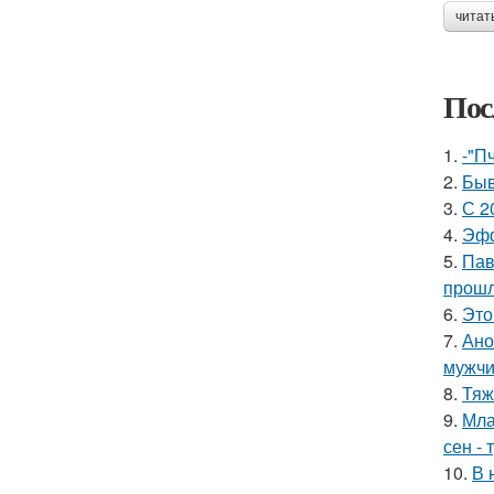
читат
Пос
1.
-"П
2.
Быв
3.
С 2
4.
Эфф
5.
Пав
прошл
6.
Это
7.
Ано
мужчи
8.
Тяж
9.
Мла
сен - 
10.
В 