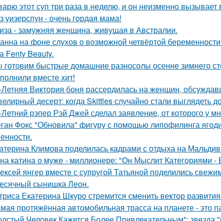
варю этот суп три раза в неделю, и он неизменно вызывает во
з уизерспун - очень гордая мама!
иза - замужняя женщина, живущая в Австралии.
анна на фоне слухов о возможной четвёртой беременности 
а Fenty Beauty.
 готовим быстрые домашние разносолы осенне зимнего ст
полнили вместе хит!
-Летняя Виктория боня рассердилась на женщин, обсуждавш
елирный десерт: когда Skittles случайно стали выглядеть д
-Летний рэпер Рэй Джей сделал заявление, от которого у мн
ган Фокс "Обновила" фигуру с помощью липофилинга ягод
енности.
атерина Климова поделилась кадрами с отдыха на Мальдив
на катина о муже - миллионере: "Он Мыслит Категориями - 
ексей янгер вместе с супругой Татьяной поделились свежи
есячный сынишка Леон.
триса Екатерина Шкуро стремится сменить вектор развития 
мая протяжённая автомобильная трасса на планете - это 
олстый Человек Кажется Более Привлекательным": звезда "к