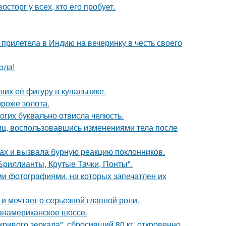
сторг у всех, кто его пробует.
прилетела в Индию на вечеринку в честь своего
ола!
их её фигуру в купальнике.
ороже золота.
огих буквально отвисла челюсть.
иц, воспользовавшись изменениями тела после
ах и вызвала бурную реакцию поклонников.
Бриллианты, Крутые Тачки, Понты".
ми фотографиями, на которых запечатлен их
и мечтает о серьезной главной роли.
панамериканское шоссе.
ривого зеркала", сбросивший 80 кг, откровенно