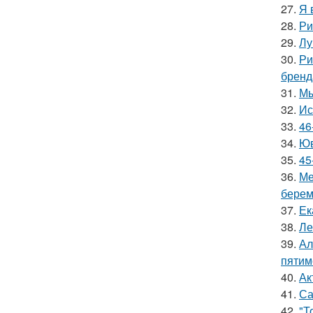
27.
Я 
28.
Ри
29.
Лу
30.
Ри
бренд
31.
Мы
32.
Ис
33.
46
34.
Юв
35.
45
36.
Ме
берем
37.
Ек
38.
Ле
39.
Ал
пятим
40.
Ак
41.
Са
42.
"Т