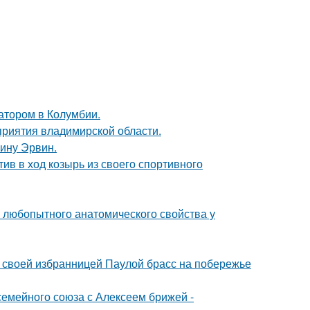
атором в Колумбии.
риятия владимирской области.
ину Эрвин.
ив в ход козырь из своего спортивного
любопытного анатомического свойства у
 своей избранницей Паулой брасс на побережье
семейного союза с Алексеем брижей -