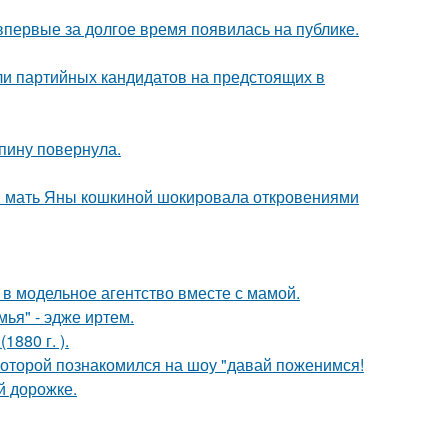
 впервые за долгое время появилась на публике.
ли партийных кандидатов на предстоящих в
спину повернула.
у: мать Яны кошкиной шокировала откровениями
 в модельное агентство вместе с мамой.
ья" - эдже иртем.
880 г. ).
 которой познакомился на шоу "давай поженимся!
й дорожке.