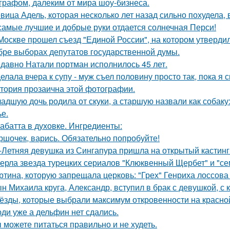
графом, далеким от мира шоу-бизнеса.
вица Адель, которая несколько лет назад сильно похудела,
самые лучшие и добрые руки отдается солнечная Перси!
Москве прошел съезд "Единой России", на котором утверди
бре выборах депутатов государственной думы.
давно Натали портман исполнилось 45 лет.
елала вчера к супу - муж съел половину просто так, пока я 
тория прозаична этой фотографии.
адшую дочь родила от скуки, а старшую назвали как собак
ье.
абатта в духовке. Ингредиенты:
ршочек, варись. Обязательно попробуйте!
-Летняя девушка из Сингапура пришла на открытый кастинг
ерла звезда турецких сериалов "Клюквенный Щербет" и "сем
ртина, которую запрещала церковь: "Грех" Генриха лоссова (1
н Михаила круга, Александр, вступил в брак с девушкой, с
ёзды, которые выбрали максимум откровенности на красно
ди уже а дельфин нет сдались.
 можете питаться правильно и не худеть.