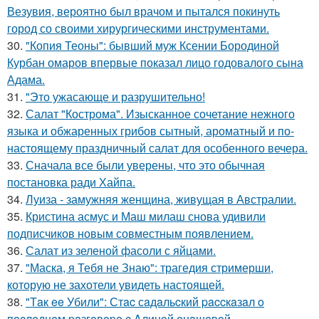
Везувия, вероятно был врачом и пытался покинуть
город со своими хирургическими инструментами.
30.
"Копия Теоны": бывший муж Ксении Бородиной
Курбан омаров впервые показал лицо годовалого сына
Адама.
31.
"Это ужасающе и разрушительно!
32.
Салат "Кострома". Изысканное сочетание нежного
языка и обжаренных грибов сытный, ароматный и по-
настоящему праздничный салат для особенного вечера.
33.
Сначала все были уверены, что это обычная
постановка ради Хайпа.
34.
Луиза - замужняя женщина, живущая в Австралии.
35.
Кристина асмус и Маш милаш снова удивили
подписчиков новым совместным появлением.
36.
Салат из зеленой фасоли с яйцами.
37.
"Маска, я Тебя не Знаю": трагедия стримерши,
которую не захотели увидеть настоящей.
38.
"Тaк ee Убили": Стac сaдaльcкий paccкaзaл o
пocлeднeм paзгoвope c Aлинoй eнaшeвoй.