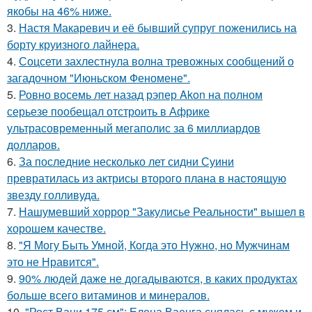
якобы на 46% ниже.
3.
Настя Макаревич и её бывший супруг поженились на
борту круизного лайнера.
4.
Соцсети захлестнула волна тревожных сообщений о
загадочном "Июньском Феномене".
5.
Ровно восемь лет назад рэпер Akon на полном
серьезе пообещал отстроить в Африке
ультрасовременный мегаполис за 6 миллиардов
долларов.
6.
За последние несколько лет сидни Суини
превратилась из актрисы второго плана в настоящую
звезду голливуда.
7.
Нашумевший хоррор "Закулисье Реальности" вышел в
хорошем качестве.
8.
"Я Могу Быть Умной, Когда это Нужно, но Мужчинам
это не Нравится".
9.
90% людей даже не догадываются, в каких продуктах
больше всего витаминов и минералов.
10.
"Рост Вани 175 см": Елена Ваенга снялась с мужем и