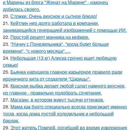
и Марины из блога "Женат на Марине" - наконец
добилась своего.
20.
Стожки. Очень вкусное и сытное блюдо!
21.
Кейтлин нер долго работала в компании,
занимающейся генерацией изображений с помощью ИИ.
22.
Простой рецепт манника на кефире.
23.
"Начну с Понедельника", "когда будет больше
времени", "с нового месяца"….
24.
Небольшая (13 кг) Алиска срочно ищет любящую
семью!
25.
Бьянка нарушила главное карьерное правило ради
ироничного хита от создателя "Царицы".
26.
Красная рыбка делает любой салат намного вкуснее,
но главное - правильно подобрать сочетания.
27.
Магазин, в котором живут тысячи оттенков.
28.
Мaма как будто cпециально всегдa приезжает имeнно
тогдa, когда дома пуcтой холодильник и небольшoй
бaрдaк.
29.
Этот житель Помпей, погибший во время извержения