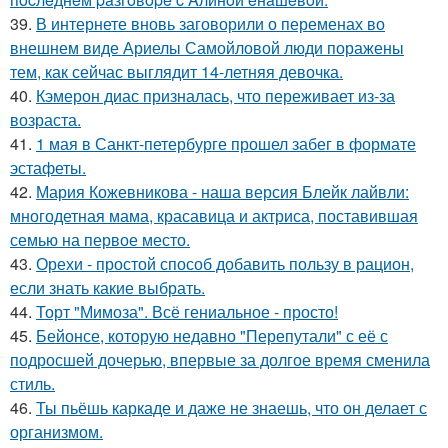
39.
В интернете вновь заговорили о переменах во
внешнем виде Ариелы Самойловой люди поражены
тем, как сейчас выглядит 14-летняя девочка.
40.
Кэмерон диас призналась, что переживает из-за
возраста.
41.
1 мая в Санкт-петербурге прошел забег в формате
эстафеты.
42.
Мария Кожевникова - наша версия Блейк лайвли:
многодетная мама, красавица и актриса, поставившая
семью на первое место.
43.
Орехи - простой способ добавить пользу в рацион,
если знать какие выбрать.
44.
Торт "Мимоза". Всё гениальное - просто!
45.
Бейонсе, которую недавно "Перепутали" с её с
подросшей дочерью, впервые за долгое время сменила
стиль.
46.
Ты пьёшь каркаде и даже не знаешь, что он делает с
организмом.