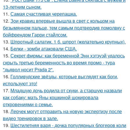
13-летним сыном.
11.
Самая счастливая черепашка.
12.
Зои кравиц впервые вышла в свет с кольцом на
безымянном пальце, тем самым подтвердив помолвку с
бойфрендом Гарри стайлсом.
13.
Шпротный салатик. 1 б. шпрот (желательно крупных).
14.
Белки - зомби атаковали США.
15.
Секрет фирмы: как беременной Энн хэтэуэй удалось
скрыть третью беременность во время промо - тура
"дьявол носит Prada 2".
16.
Голливудские звёзды, которые выглядят как боги,
используют это!
17.
Младшую дочь родила от скуки, а старшую назвали
как собаку: мать Яны кошкиной шокировала
откровениями о семье.
18.
Лерчек могут отправить на новую экспертизу после
видео тренировок в зале.
19.
Шестилетняя варя - дочка популярных блогеров коли