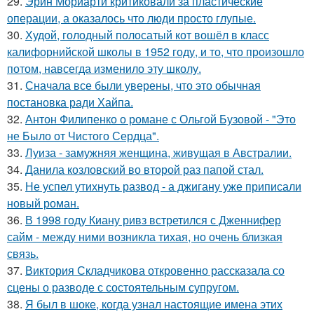
29.
Эрин Мориарти критиковали за пластические
операции, а оказалось что люди просто глупые.
30.
Худой, голодный полосатый кот вошёл в класс
калифорнийской школы в 1952 году, и то, что произошло
потом, навсегда изменило эту школу.
31.
Сначала все были уверены, что это обычная
постановка ради Хайпа.
32.
Антон Филипенко о романе с Ольгой Бузовой - "Это
не Было от Чистого Сердца".
33.
Луиза - замужняя женщина, живущая в Австралии.
34.
Данила козловский во второй раз папой стал.
35.
Не успел утихнуть развод - а джигану уже приписали
новый роман.
36.
В 1998 году Киану ривз встретился с Дженнифер
сайм - между ними возникла тихая, но очень близкая
связь.
37.
Виктория Складчикова откровенно рассказала со
сцены о разводе с состоятельным супругом.
38.
Я был в шоке, когда узнал настоящие имена этих