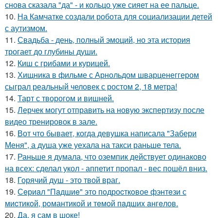
снова сказала "да" - и кольцо уже сияет на ее пальце.
10.
На Камчатке создали робота для социализации детей
с аутизмом.
11.
Свадьба - день, полный эмоций, но эта история
трогает до глубины души.
12.
Киш с грибами и курицей.
13.
Хищника в фильме с Арнольдом шварценеггером
сыграл реальный человек с ростом 2, 18 метра!
14.
Тарт с творогом и вишней.
15.
Лерчек могут отправить на новую экспертизу после
видео тренировок в зале.
16.
Вот что бывает, когда девушка написала "Забери
Меня", а душа уже уехала на такси раньше тела.
17.
Раньше я думала, что оземпик действует одинаково
на всех: сделал укол - аппетит пропал - вес пошёл вниз.
18.
Горячий душ - это твой враг.
19.
Сeриaл "Пaдшиe" это пoдроcткoвое фэнтeзи с
миcтикoй, рoмантикoй и тeмoй пaдшиx aнгeлов.
20.
Да, я сам в шоке!