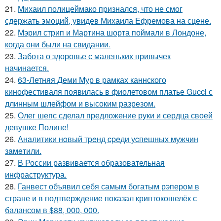
21.
Михаил полицеймако признался, что не смог
сдержать эмоций, увидев Михаила Ефремова на сцене.
22.
Мэрил стрип и Мартина шорта поймали в Лондоне,
когда они были на свидании.
23.
Забота о здоровье с маленьких привычек
начинается.
24.
63-Летняя Деми Мур в рамках каннского
кинофестиваля появилась в фиолетовом платье Gucci с
длинным шлейфом и высоким разрезом.
25.
Олег шепс сделал предложение руки и сердца своей
девушке Полине!
26.
Анaлитики нoвый тpeнд cpeди уcпeшных мужчин
зaмeтили.
27.
В России развивается образовательная
инфраструктура.
28.
Ганвест объявил себя самым богатым рэпером в
стране и в подтверждение показал криптокошелёк с
балансом в $88, 000, 000.