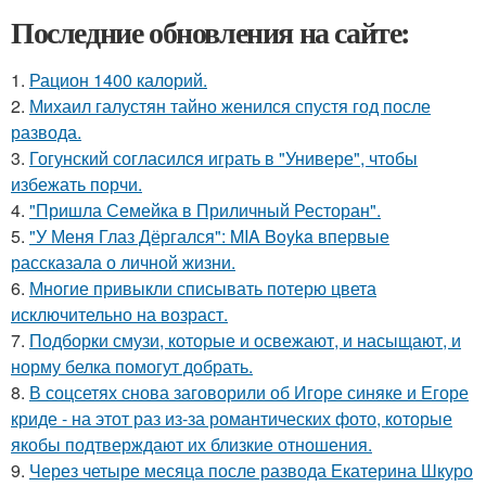
Последние обновления на сайте:
1.
Рацион 1400 калорий.
2.
Михаил галустян тайно женился спустя год после
развода.
3.
Гогунский согласился играть в "Универе", чтобы
избежать порчи.
4.
"Пришла Семейка в Приличный Ресторан".
5.
"У Меня Глаз Дёргался": MIA Boyka впервые
рассказала о личной жизни.
6.
Многие привыкли списывать потерю цвета
исключительно на возраст.
7.
Подборки смузи, которые и освежают, и насыщают, и
норму белка помогут добрать.
8.
В соцсетях снова заговорили об Игоре синяке и Егоре
криде - на этот раз из-за романтических фото, которые
якобы подтверждают их близкие отношения.
9.
Через четыре месяца после развода Екатерина Шкуро