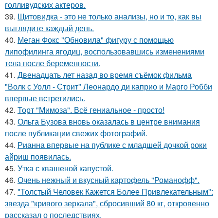
голливудских актеров.
39.
Щитовидка - это не только анализы, но и то, как вы
выглядите каждый день.
40.
Меган Фокс "Обновила" фигуру с помощью
липофилинга ягодиц, воспользовавшись изменениями
тела после беременности.
41.
Двенадцать лет назад во время съёмок фильма
"Волк с Уолл - Стрит" Леонардо ди каприо и Марго Робби
впервые встретились.
42.
Торт "Мимоза". Всё гениальное - просто!
43.
Ольга Бузова вновь оказалась в центре внимания
после публикации свежих фотографий.
44.
Рианна впервые на публике с младшей дочкой роки
айриш появилась.
45.
Утка с квашеной капустой.
46.
Очень нежный и вкусный картофель "Романофф".
47.
"Толстый Человек Кажется Более Привлекательным":
звезда "кривого зеркала", сбросивший 80 кг, откровенно
рассказал о последствиях.