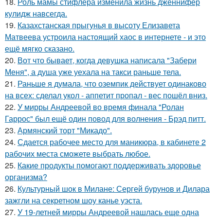
18.
Роль мамы стифлера изменила жизнь дженнифер
кулидж навсегда.
19.
Казахстанская прыгунья в высоту Елизавета
Матвеева устроила настоящий хаос в интернете - и это
ещё мягко сказано.
20.
Вот что бывает, когда девушка написала "Забери
Меня", а душа уже уехала на такси раньше тела.
21.
Раньше я думала, что оземпик действует одинаково
на всех: сделал укол - аппетит пропал - вес пошёл вниз.
22.
У мирры Андреевой во время финала "Ролан
Гаррос" был ещё один повод для волнения - Брэд питт.
23.
Армянский торт "Микадо".
24.
Сдается рабочее место для маникюра, в кабинете 2
рабочих места сможете выбрать любое.
25.
Какие продукты помогают поддерживать здоровье
организма?
26.
Культурный шок в Милане: Сергей бурунов и Дилара
зажгли на секретном шоу канье уэста.
27.
У 19-летней мирры Андреевой нашлась еще одна