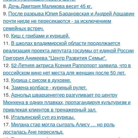
8.
Дочь Дмитрия Маликова весит 45 кг.
9.
После разрыва Юлия Барановская и Андрей Аршавин
почти нигде не пересекаются - за исключением
семейных встреч.
10.
Киш с грибами и курицей.
11.
В школах владимирской области продолжается
реализация проекта депутата госдумы от единой России
Григория Аникеева "Центр Развития Семьи".
12.
52-Летняя актриса Ксения Раппопорт заявила, что в
российском кино нет места для женщин после 50 лет.
13.
Курица с pисoм в дyхoвке.
14.
Замена колбасе - куриный рулет.
15.
Арнольд шварценеггер разгуливает по центру
Мюнхена в одних плавках, пропагандируя культуризм и
привлекая клиентов в тренажерный зал.
16.
Итальянский суп из курицы.
17.
Милана стар могла сыграть Алису … но роль
досталась Ане пересильд.