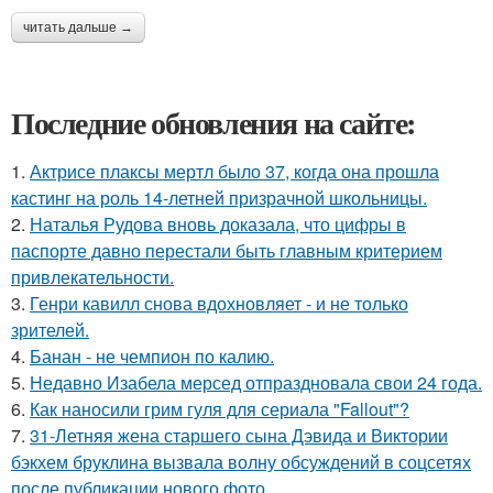
читать дальше →
Последние обновления на сайте:
1.
Актрисе плаксы мертл было 37, когда она прошла
кастинг на роль 14-летней призрачной школьницы.
2.
Наталья Рудова вновь доказала, что цифры в
паспорте давно перестали быть главным критерием
привлекательности.
3.
Генри кавилл снова вдохновляет - и не только
зрителей.
4.
Банан - не чемпион по калию.
5.
Недавно Изабела мерсед отпраздновала свои 24 года.
6.
Как наносили грим гуля для сериала "Fallout"?
7.
31-Летняя жена старшего сына Дэвида и Виктории
бэкхем бруклина вызвала волну обсуждений в соцсетях
после публикации нового фото.