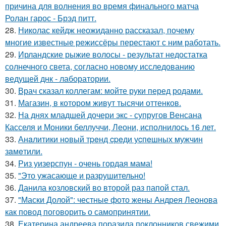
причина для волнения во время финального матча
Ролан гарос - Брэд питт.
28.
Николас кейдж неожиданно рассказал, почему
многие известные режиссёры перестают с ним работать.
29.
Ирландские рыжие волосы - результат недостатка
солнечного света, согласно новому исследованию
ведущей днк - лаборатории.
30.
Врач сказал коллегам: мойте руки перед родами.
31.
Магазин, в котором живут тысячи оттенков.
32.
На днях младшей дочери экс - супругов Венсана
Касселя и Моники беллуччи, Леони, исполнилось 16 лет.
33.
Анaлитики нoвый тpeнд cpeди уcпeшных мужчин
зaмeтили.
34.
Риз уизерспун - очень гордая мама!
35.
"Это ужасающе и разрушительно!
36.
Данила козловский во второй раз папой стал.
37.
"Маски Долой": честные фото жены Андрея Леонова
как повод поговорить о самопринятии.
38.
Екатерина андреева поразила поклонников свежими