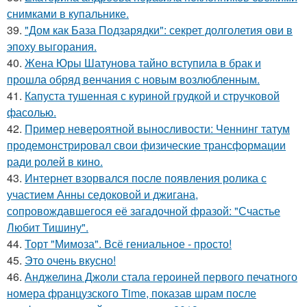
снимками в купальнике.
39.
"Дом как База Подзарядки": секрет долголетия ови в
эпоху выгорания.
40.
Жена Юры Шатунова тайно вступила в брак и
прошла обряд венчания с новым возлюбленным.
41.
Капуста тушенная с куриной грудкой и стручковой
фасолью.
42.
Пример невероятной выносливости: Ченнинг татум
продемонстрировал свои физические трансформации
ради ролей в кино.
43.
Интернет взорвался после появления ролика с
участием Анны седоковой и джигана,
сопровождавшегося её загадочной фразой: "Счастье
Любит Тишину".
44.
Торт "Мимоза". Всё гениальное - просто!
45.
Это очень вкусно!
46.
Анджелина Джоли стала героиней первого печатного
номера французского Time, показав шрам после