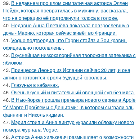
39.
В недавнем прошлом симпатичная актриса Эллен
Пейдж, которая превратилась в мужчину, рассказала,
что на операцию её подтолкнули голоса в голове.
40.
Недавно Анна Плетнёва показала повзрослевшую
дочь - Марию, которая сейчас живёт во Франции.
41.
Vogue подтвердил, что Гарри стайлз и Зои кравиц
официально помолвлены.
42.
Вкуснейшая низкокалорийная творожная запеканка с
яблоком.
43.
Принцессе Леонор из Испании сейчас 20 лет, и она
активно готовится к роли будущей королевы.
44.
Глазунья в кабачках.
45.
Очень вкусный и питательный овощной суп без мяса.
46.
В Нью-йорке прошла премьера нового сериала Apple
"У Марго Проблемы с Деньгами", в котором сыграли эль
фаннинг и Николь кидман.
47.
Мэрил стрип и Анна винтур украсили обложку нового
номера журнала Vogue.
48.
Актриса Анна хилькевич размышляет о возможности