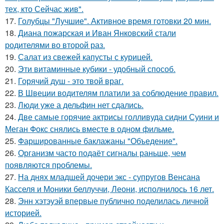
тех, кто Сейчас жив".
17.
Голубцы "Лучшие". Активное время готовки 20 мин.
18.
Диана пожарская и Иван Янковский стали
родителями во второй раз.
19.
Салат из свежей капусты с курицей.
20.
Эти витаминные кубики - удобный способ.
21.
Горячий душ - это твой враг.
22.
В Швеции водителям платили за соблюдение правил.
23.
Люди уже а дельфин нет сдались.
24.
Две самые горячие актрисы голливуда сидни Суини и
Меган Фокс снялись вместе в одном фильме.
25.
Фаршированные баклажаны "Объедение".
26.
Организм часто подаёт сигналы раньше, чем
появляются проблемы.
27.
На днях младшей дочери экс - супругов Венсана
Касселя и Моники беллуччи, Леони, исполнилось 16 лет.
28.
Энн хэтэуэй впервые публично поделилась личной
историей.