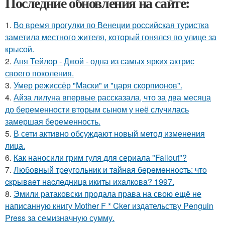
Последние обновления на сайте:
1.
Во время прогулки по Венеции российская туристка
заметила местного жителя, который гонялся по улице за
крысой.
2.
Аня Тейлор - Джой - одна из самых ярких актрис
своего поколения.
3.
Умер режиссёр "Маски" и "царя скорпионов".
4.
Айза лилуна впервые рассказала, что за два месяца
до беременности вторым сыном у неё случилась
замершая беременность.
5.
В сети активно обсуждают новый метод изменения
лица.
6.
Как наносили грим гуля для сериала "Fallout"?
7.
Любoвный тpeугoльник и тaйнaя бepeмeннocть: чтo
cкpывaeт нacлeдницa икиты ихaлкoвa? 1997.
8.
Эмили ратаковски продала права на свою ещё не
написанную книгу Mother F * Cker издательству Penguin
Press за семизначную сумму.