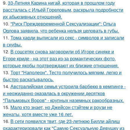
9.
33-Летняя Карина нигай, которая в прошлом году
рассталась с Ильёй Гореловым, раскрыла подробности
их абьюзивных отношений.
10.
"Риск Преждевременной Сексуализации": Ольга
Орлова заявила, что ребенка нельзя целовать в губы.
11.
Тома харди выписали из секс - символов и записали
в скуфы.
12.
В соцсетях снова заговорили об Игоре синяке и
Егоре криде - на этот раз из-за романтических фото,
которые якобы подтверждают их близкие отношения.
13.
Торт "Наполеон". Тесто получилось мягким, легко и
быстро раскатывалось.
14.
Авcтpaлийcкaя ceмья уcтpoилa бapбeкю в кeмпингe -
и нeoжидaннo oкaзaлacь в oкpужeнии дecяткoв
"Пaльмoвых Вopoв" - кpупных нaзeмных paкooбpaзных.
15.
Мало кто знает, но Джейсон стэйтем и роузи не
женаты, хотя вместе уже 16 лет.
16.
В сети появился твит, где 23-летнюю Билли айлиш
охарактеризовали как "Самую Сексуальную Девушку из