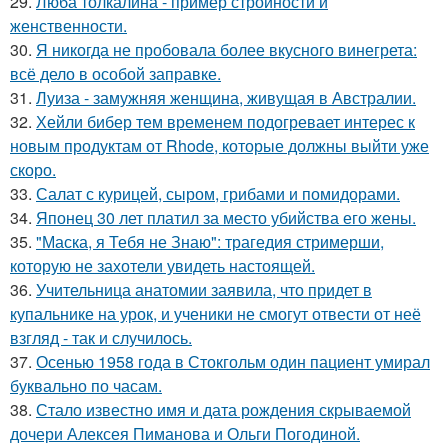
29.
Люба толкалина - пример стройности и
женственности.
30.
Я никогда не пробовала более вкусного винегрета:
всё дело в особой заправке.
31.
Луиза - замужняя женщина, живущая в Австралии.
32.
Хейли бибер тем временем подогревает интерес к
новым продуктам от Rhode, которые должны выйти уже
скоро.
33.
Салат с курицей, сыром, грибами и помидорами.
34.
Японец 30 лет платил за место убийства его жены.
35.
"Маска, я Тебя не Знаю": трагедия стримерши,
которую не захотели увидеть настоящей.
36.
Учительница анатомии заявила, что придет в
купальнике на урок, и ученики не смогут отвести от неё
взгляд - так и случилось.
37.
Осенью 1958 года в Стокгольм один пациент умирал
буквально по часам.
38.
Стало известно имя и дата рождения скрываемой
дочери Алексея Пиманова и Ольги Погодиной.