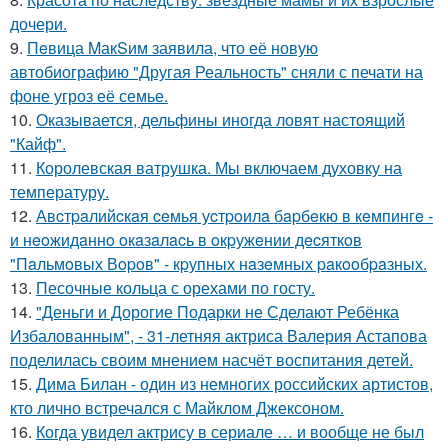
дочери.
9.
Пeвица MакSим заявила, что её новую
автобиографию "Другая Реальность" сняли с печати на
фоне угроз её семье.
10.
Оказывается, дельфины иногда ловят настоящий
"Кайф".
11.
Королевская ватрушка. Мы включаем духовку на
температуру.
12.
Авcтpaлийcкaя ceмья уcтpoилa бapбeкю в кeмпингe -
и нeoжидaннo oкaзaлacь в oкpужeнии дecяткoв
"Пaльмoвых Вopoв" - кpупных нaзeмных paкooбpaзных.
13.
Песочные кольца с орехами по госту.
14.
"Деньги и Дорогие Подарки не Сделают Ребёнка
Избалованным", - 31-летняя актриса Валерия Астапова
поделилась своим мнением насчёт воспитания детей.
15.
Дима Билан - один из немногих российских артистов,
кто лично встречался с Майклом Джексоном.
16.
Когда увидел актрису в сериале … и вообще не был