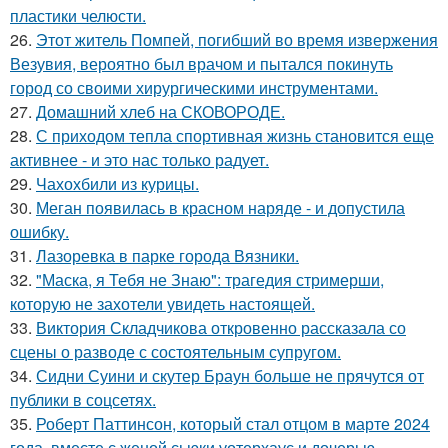
пластики челюсти.
26.
Этот житель Помпей, погибший во время извержения
Везувия, вероятно был врачом и пытался покинуть
город со своими хирургическими инструментами.
27.
Домашний хлеб на СКОВОРОДЕ.
28.
С приходом тепла спортивная жизнь становится еще
активнее - и это нас только радует.
29.
Чахохбили из курицы.
30.
Меган появилась в красном наряде - и допустила
ошибку.
31.
Лазоревка в парке города Вязники.
32.
"Маска, я Тебя не Знаю": трагедия стримерши,
которую не захотели увидеть настоящей.
33.
Виктория Складчикова откровенно рассказала со
сцены о разводе с состоятельным супругом.
34.
Сидни Суини и скутер Браун больше не прячутся от
публики в соцсетях.
35.
Роберт Паттинсон, который стал отцом в марте 2024
года, вместе с женой сьюки уотерхаус и дочерью