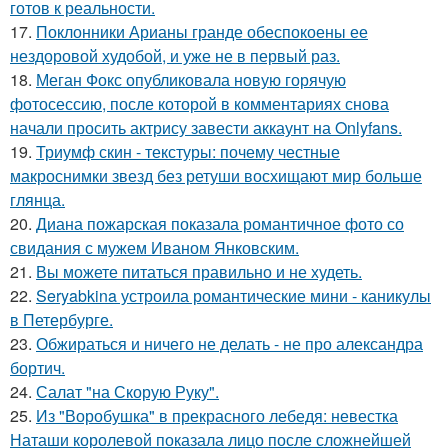
готов к реальности.
17.
Поклонники Арианы гранде обеспокоены ее
нездоровой худобой, и уже не в первый раз.
18.
Меган Фокс опубликовала новую горячую
фотосессию, после которой в комментариях снова
начали просить актрису завести аккаунт на Onlyfans.
19.
Триумф скин - текстуры: почему честные
макроснимки звезд без ретуши восхищают мир больше
глянца.
20.
Диана пожарская показала романтичное фото со
свидания с мужем Иваном Янковским.
21.
Вы можете питаться правильно и не худеть.
22.
Seryabkina устроила романтические мини - каникулы
в Петербурге.
23.
Обжираться и ничего не делать - не про александра
бортич.
24.
Салат "на Скорую Руку".
25.
Из "Воробушка" в прекрасного лебедя: невестка
Наташи королевой показала лицо после сложнейшей