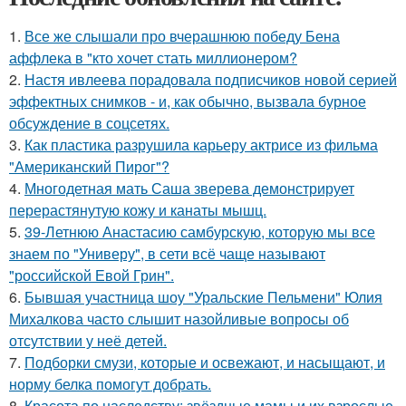
1.
Все же слышали про вчерашнюю победу Бена
аффлека в "кто хочет стать миллионером?
2.
Настя ивлеева порадовала подписчиков новой серией
эффектных снимков - и, как обычно, вызвала бурное
обсуждение в соцсетях.
3.
Как пластика разрушила карьеру актрисе из фильма
"Американский Пирог"?
4.
Многодетная мать Саша зверева демонстрирует
перерастянутую кожу и канаты мышц.
5.
39-Летнюю Анастасию самбурскую, которую мы все
знаем по "Универу", в сети всё чаще называют
"российской Евой Грин".
6.
Бывшая участница шоу "Уральские Пельмени" Юлия
Михалкова часто слышит назойливые вопросы об
отсутствии у неё детей.
7.
Подборки смузи, которые и освежают, и насыщают, и
норму белка помогут добрать.
8.
Красота по наследству: звёздные мамы и их взрослые