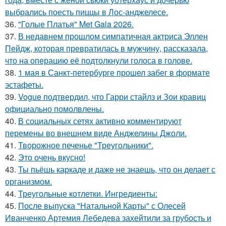
выбрались поесть пиццы в Лос-анджелесе.
36.
"Голые Платья" Met Gala 2026.
37.
В недавнем прошлом симпатичная актриса Эллен
Пейдж, которая превратилась в мужчину, рассказала,
что на операцию её подтолкнули голоса в голове.
38.
1 мая в Санкт-петербурге прошел забег в формате
эстафеты.
39.
Vogue подтвердил, что Гарри стайлз и Зои кравиц
официально помолвлены.
40.
В социальных сетях активно комментируют
перемены во внешнем виде Анджелины Джоли.
41.
Творожное печенье "Треугольники".
42.
Это очень вкусно!
43.
Ты пьёшь каркаде и даже не знаешь, что он делает с
организмом.
44.
Треугольные котлетки. Ингредиенты:
45.
После выпуска "Натальной Карты" с Олесей
Иванченко Артемия Лебедева захейтили за грубость и