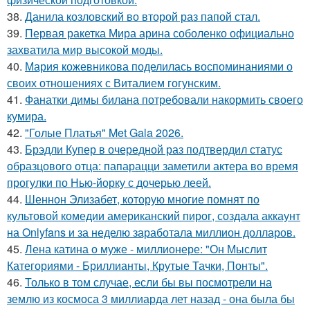
38.
Данила козловский во второй раз папой стал.
39.
Первая ракетка Мира арина соболенко официально
захватила мир высокой моды.
40.
Мария кожевникова поделилась воспоминаниями о
своих отношениях с Виталием гогунским.
41.
Фанатки димы билана потребовали накормить своего
кумира.
42.
"Голые Платья" Met Gala 2026.
43.
Брэдли Купер в очередной раз подтвердил статус
образцового отца: папарацци заметили актера во время
прогулки по Нью-йорку с дочерью леей.
44.
Шеннон Элизабет, которую многие помнят по
культовой комедии американский пирог, создала аккаунт
на Onlyfans и за неделю заработала миллион долларов.
45.
Лена катина о муже - миллионере: "Он Мыслит
Категориями - Бриллианты, Крутые Тачки, Понты".
46.
Только в том случае, если бы вы посмотрели на
землю из космоса 3 миллиарда лет назад - она была бы