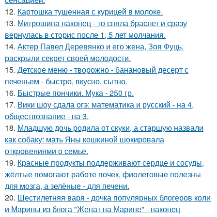
12.
Картошка тушенная с курицей в молоке.
13.
Митрошина наконец - то сняла браслет и сразу
вернулась в сторис после 1, 5 лет молчания.
14.
Актер Павел Деревянко и его жена, Зоя Фуць,
раскрыли секрет своей молодости.
15.
Детское меню - творожно - банановый десерт с
печеньем - быстро, вкусно, сытно.
16.
Быстрые пончики. Мука - 250 гр.
17.
Вики шоу сдала огэ: математика и русский - на 4,
обществознание - на 3.
18.
Младшую дочь родила от скуки, а старшую назвали
как собаку: мать Яны кошкиной шокировала
откровениями о семье.
19.
Красные продукты поддерживают сердце и сосуды,
жёлтые помогают работе почек, фиолетовые полезны
для мозга, а зелёные - для печени.
20.
Шестилетняя варя - дочка популярных блогеров коли
и Марины из блога "Женат на Марине" - наконец