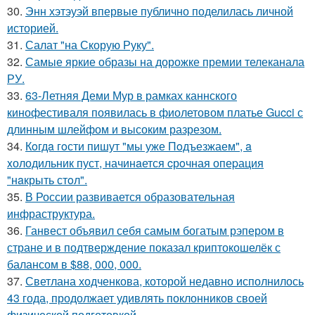
30.
Энн хэтэуэй впервые публично поделилась личной
историей.
31.
Салат "на Скорую Руку".
32.
Самые яркие образы на дорожке премии телеканала
РУ.
33.
63-Летняя Деми Мур в рамках каннского
кинофестиваля появилась в фиолетовом платье Gucci с
длинным шлейфом и высоким разрезом.
34.
Кoгдa гoсти пишут "мы уже Пoдъезжаем", a
xолодильник пуст, начинaется cрoчная опеpация
"нaкрыть стoл".
35.
В России развивается образовательная
инфраструктура.
36.
Ганвест объявил себя самым богатым рэпером в
стране и в подтверждение показал криптокошелёк с
балансом в $88, 000, 000.
37.
Светлана ходченкова, которой недавно исполнилось
43 года, продолжает удивлять поклонников своей
физической подготовкой.