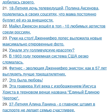
добилась своего.
21.
18-Летняя дочь телеведущей, Полина Аксенова,
поделилась в своих соцсетях, что мама постоянно
буллит её из-за внешности.
22.
Майкл Джексон вошёл в топ - 10 любимых артистов
среди россиян.
23.
Руки на стол! Дженнифер лопес выложила новые
максимально откровенные фото.
24.
Узнали эту голливудскую красотку?
25.
В 1903 году тюремная система США резко
сломалась.
26.
Фитнес - эволюция Дженнифер энистон: как в 57 лет
выглядеть лучше тридцатилетних.
27.
Это была любовь!
28.
Эта гравюра Xvii века с изображением Иисуса
Христа в терновом венце названа "Единый Единою
Чертою".
29.
37-Летняя Алина Ланина - о главном: штамп в
паспорте не делает семью счастливее.