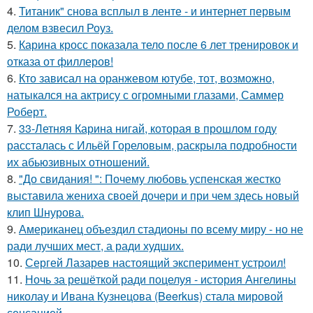
4.
Титаник" снова всплыл в ленте - и интернет первым
делом взвесил Роуз.
5.
Карина кросс показала тело после 6 лет тренировок и
отказа от филлеров!
6.
Кто зависал на оранжевом ютубе, тот, возможно,
натыкался на актрису с огромными глазами, Саммер
Роберт.
7.
33-Летняя Карина нигай, которая в прошлом году
рассталась с Ильёй Гореловым, раскрыла подробности
их абьюзивных отношений.
8.
"До свидания! ": Почему любовь успенская жестко
выставила жениха своей дочери и при чем здесь новый
клип Шнурова.
9.
Американец объездил стадионы по всему миру - но не
ради лучших мест, а ради худших.
10.
Сергей Лазарев настоящий эксперимент устроил!
11.
Ночь за решёткой ради поцелуя - история Ангелины
николау и Ивана Кузнецова (Beerkus) стала мировой
сенсацией.