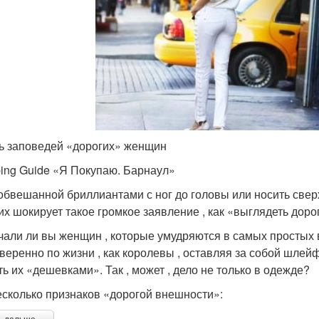
ь заповедей «дорогих» женщин
ing Guide «Я Покупаю. Барнаул»
обвешанной бриллиантами с ног до головы или носить све
гих шокирует такое громкое заявление , как «выглядеть доро
чали ли вы женщин , которые умудряются в самых простых
уверенно по жизни , как королевы , оставляя за собой шлейф
ть их «дешевками». Так , может , дело не только в одежде?
есколько признаков «дорогой внешности»: