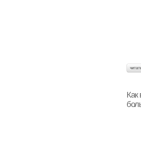
читат
Как 
бол