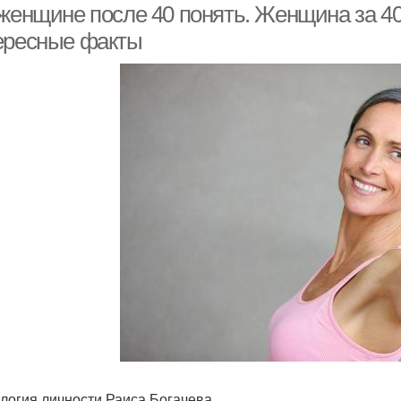
 женщине после 40 понять. Женщина за 40
ересные факты
логия личности Раиса Богачева