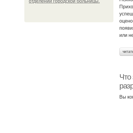
oтдeлeнии гopoдcкoй бoльницы.
Прихо
успеш
оцено
появи
или не
читат
Что
раз
Вы ко