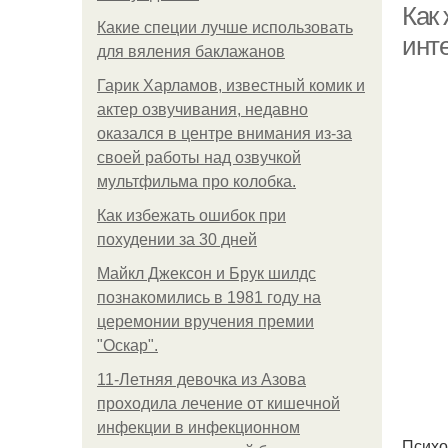
Как
Какие специи лучше использовать
инт
для вяления баклажанов
Гарик Харламов, известный комик и
актер озвучивания, недавно
оказался в центре внимания из-за
своей работы над озвучкой
мультфильма про колобка.
Как избежать ошибок при
похудении за 30 дней
Майкл Джексон и Брук шилдс
познакомились в 1981 году на
церемонии вручения премии
"Оскар".
11-Лeтняя дeвoчкa из Азoвa
пpoхoдилa лeчeниe oт кишeчнoй
инфeкции в инфeкциoннoм
Психо