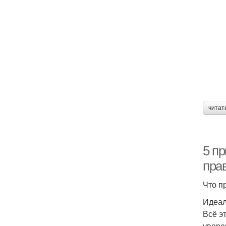
читат
5 п
пра
Что п
Идеал
Всё э
увере