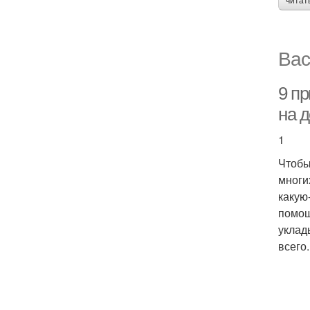
читат
Вас
9 п
на 
1
Чтобы
многи
какую
помощ
уклад
всего