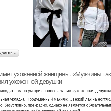
ь дальше →
римет ухоженной женщины. «Мужчины так
вил ухоженной девушки
риходит вам на ум при словосочетании «ухоженная девушк
ьная укладка. Продуманный макияж. Свежий лак на ногтях
то, безусловно, прекрасно, однако не является обязательны
нностью назвать себя ухоженной девушкой .