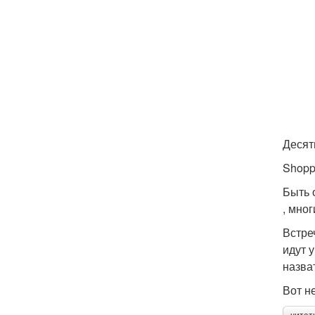
Десят
Shopp
Быть 
, мно
Встре
идут 
назва
Вот н