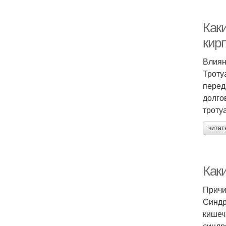
Как
кир
Влиян
Троту
перед
долго
троту
читат
Как
Причи
Синдр
кишеч
синдр