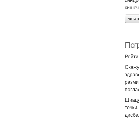
кишеч
читат
Пог
Рейти
Скажу
здрав
разми
погла
Шиацу
точки
дисба