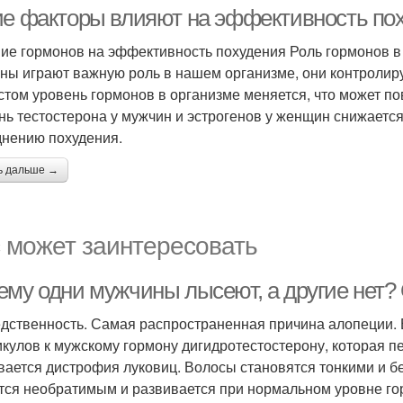
эффективность
эффективность
ие факторы влияют на эффективность пох
ие гормонов на эффективность похудения Роль гормонов в
ны играют важную роль в нашем организме, они контролир
стом уровень гормонов в организме меняется, что может п
нь тестостерона у мужчин и эстрогенов у женщин снижается
днению похудения.
ь дальше →
 может заинтересовать
ему одни мужчины лысеют, а другие нет
дственность. Самая распространенная причина алопеции.
кулов к мужскому гормону дигидротестостерону, которая пе
вается дистрофия луковиц. Волосы становятся тонкими и б
тся необратимым и развивается при нормальном уровне гор