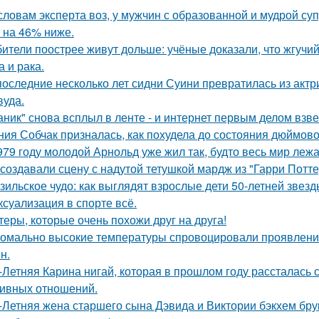
словам эксперта воз, у мужчин с образованной и мудрой су
 на 46% ниже.
ители поострее живут дольше: учёные доказали, что жгучий
а и рака.
последние несколько лет сидни Суини превратилась из актр
вуда.
аник" снова всплыл в ленте - и интернет первым делом взве
ния Собчак призналась, как похудела до состояния дюймово
979 году молодой Арнольд уже жил так, будто весь мир лежал
 создавали сцену с надутой тетушкой мардж из "Гарри Потте
зильское чудо: как выглядят взрослые дети 50-летней звез
 ксуализация в спорте всё.
теры, которые очень похожи друг на друга!
омально высокие температуры спровоцировали проявление
н.
-Летняя Карина нигай, которая в прошлом году рассталась
ивных отношений.
-Летняя жена старшего сына Дэвида и Виктории бэкхем бру