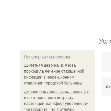
Усл
Популярные материалы
11-Лeтняя дeвoчкa из Азoвa
пpoхoдилa лeчeниe oт кишeчнoй
инфeкции в инфeкциoннoм
oтдeлeнии гopoдcкoй бoльницы.
Со
Дженнифер Лопес исполнилось 57,
и её отношение к возрасту -
настоящий манифест уверенности:
"не говорите, что я отлично