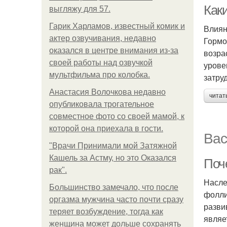
Как
выгляжу для 57.
Гарик Харламов, известный комик и
Влиян
актер озвучивания, недавно
Гормо
оказался в центре внимания из-за
возра
своей работы над озвучкой
урове
мультфильма про колобка.
затру
Анастасия Волочкова недавно
читат
опубликовала трогательное
совместное фото со своей мамой, к
которой она приехала в гости.
Вас
"Врачи Принимали мой Затяжной
Кашель за Астму, но это Оказался
Поч
рак".
Насле
Большинство замечало, что после
фолли
оргазма мужчина часто почти сразу
разви
теряет возбуждение, тогда как
являе
женщина может дольше сохранять