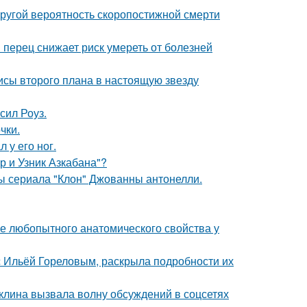
пругой вероятность скоропостижной смерти
 перец снижает риск умереть от болезней
исы второго плана в настоящую звезду
сил Роуз.
чки.
 у его ног.
р и Узник Азкабана"?
ды сериала "Клон" Джованны антонелли.
 любопытного анатомического свойства у
 с Ильёй Гореловым, раскрыла подробности их
клина вызвала волну обсуждений в соцсетях