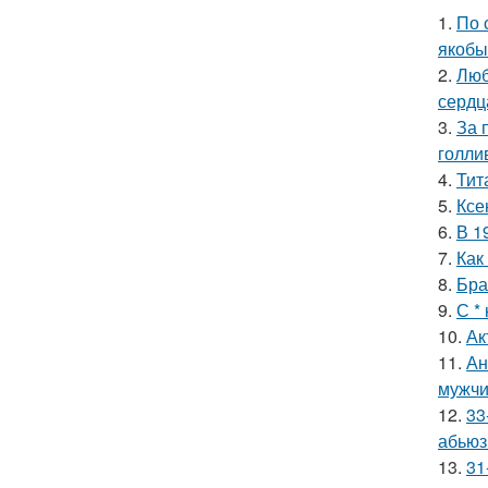
1.
По 
якобы
2.
Люб
сердц
3.
За 
голли
4.
Тит
5.
Ксе
6.
В 1
7.
Как
8.
Бра
9.
С *
10.
Ак
11.
Ан
мужчи
12.
33
абьюз
13.
31