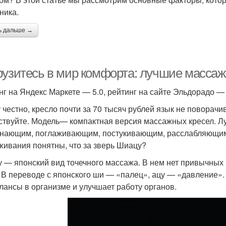
ника.
ь дальше →
рузитесь в мир комфорта: лучшие масса
нг на Яндекс Маркете — 5.0, рейтинг на сайте Эльдорадо — 
 честно, кресло почти за 70 тысяч рублей язык не поворач
ствуйте. Модель— компактная версия массажных кресел. Л
нающим, поглаживающим, постукивающим, расслабляющим 
живания понятны, что за зверь Шиацу?
 — японский вид точечного массажа. В нем нет привычных
. В переводе с японского ши — «палец», ацу — «давление».
лансы в организме и улучшает работу органов.