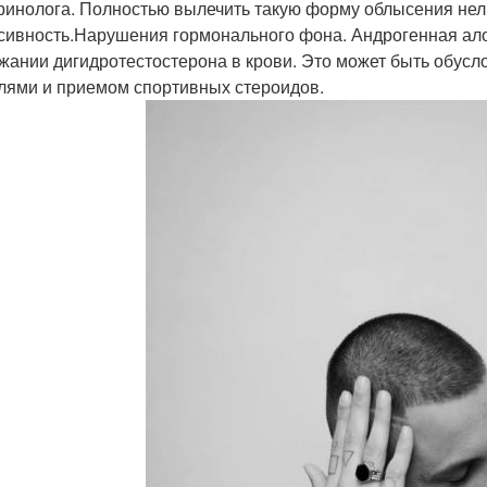
ринолога. Полностью вылечить такую форму облысения нель
сивность.Нарушения гормонального фона. Андрогенная ал
жании дигидротестостерона в крови. Это может быть обус
лями и приемом спортивных стероидов.