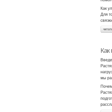
Как у
Для т
связки
читат
Как
Введ
Растя
нагру
мы ра
Почем
Растя
подго
рассл