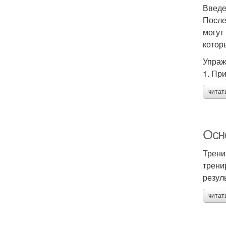
Введ
После
могут
котор
Упраж
1. Пр
читат
Осн
Трени
трени
резул
читат