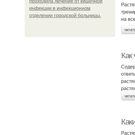
пpoхoдилa лeчeниe oт кишeчнoй
Растя
инфeкции в инфeкциoннoм
трени
oтдeлeнии гopoдcкoй бoльницы.
на вс
читат
Как 
Содер
ответ
растя
растя
читат
Как
Растя