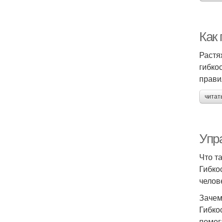
Как
Растя
гибко
прави
читат
Упр
Что т
Гибко
челов
Зачем
Гибко
помог