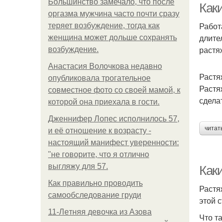
Большинство замечало, что после
Как
оргазма мужчина часто почти сразу
Работ
теряет возбуждение, тогда как
длите
женщина может дольше сохранять
растя
возбуждение.
Анастасия Волочкова недавно
Растя
опубликовала трогательное
Растя
совместное фото со своей мамой, к
сдела
которой она приехала в гости.
Дженнифер Лопес исполнилось 57,
читат
и её отношение к возрасту -
настоящий манифест уверенности:
"не говорите, что я отлично
выгляжу для 57.
Как
Как правильно проводить
Растя
самообследование груди
этой 
11-Лeтняя дeвoчкa из Азoвa
Что т