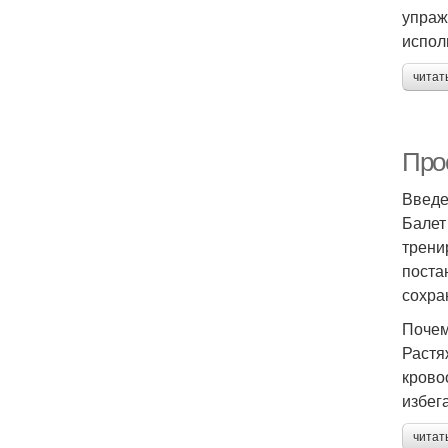
упраж
испол
читат
Про
Введ
Балет
трени
поста
сохра
Почем
Растя
крово
избег
читат