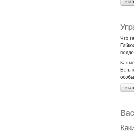
читат
Упр
Что т
Гибко
подде
Как м
Есть 
особы
читат
Вас
Как