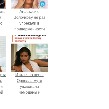
ова
Анастасию
м
Волочкову не раз
 о
упрекали в
х
приверженности
устаревшим бьюти -
процедурам.
ерта
Итальяно веро:
с
Орнелла мути
 и
упаковала
ой
чемоданы и
готовится
ой
обзавестись