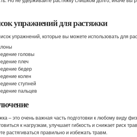
сть. Но не удерживайте растяжку слишком долго, иначе вы р
сок упражнений для растяжки
писок упражнений, которые вы можете использовать для ра
клоны
едение головы
едение плеч
едение бедер
едение колен
едение ступней
едение пальцев
лючение
жка – это очень важная часть подготовки к любому виду фи
товиться к нагрузкам, улучшает гибкость и снижает риск тр
те растягиваться правильно и избежать травм.