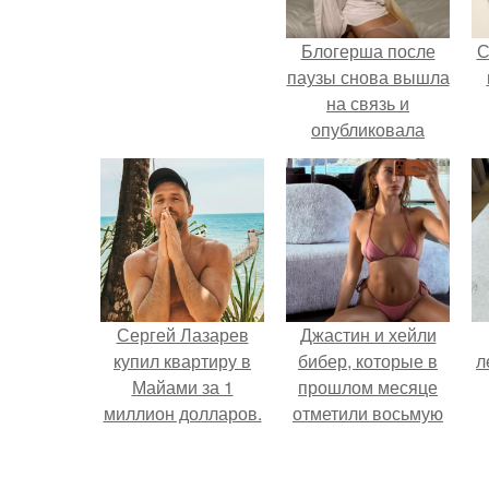
Блогерша после
С
паузы снова вышла
на связь и
опубликовала
свежую серию
кадров из спальни.
Сергей Лазарев
Джастин и хейли
купил квартиру в
бибер, которые в
л
Майами за 1
прошлом месяце
миллион долларов.
отметили восьмую
годовщину
помолвки, показали