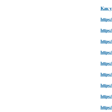
Как у
https:
https:
https:
https:
https:
https:
https:
https:
https: