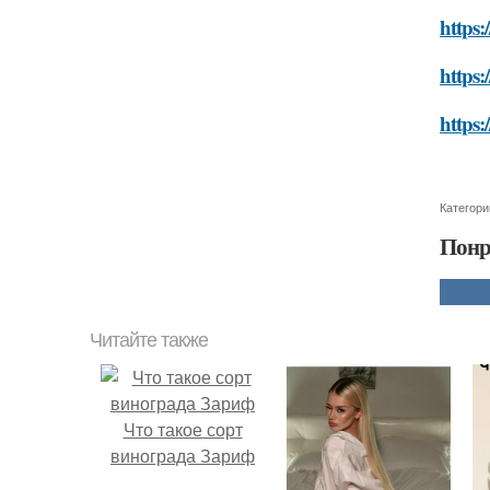
https:
https:
https:
Категори
Понр
Читайте также
Что такое сорт
винограда Зариф