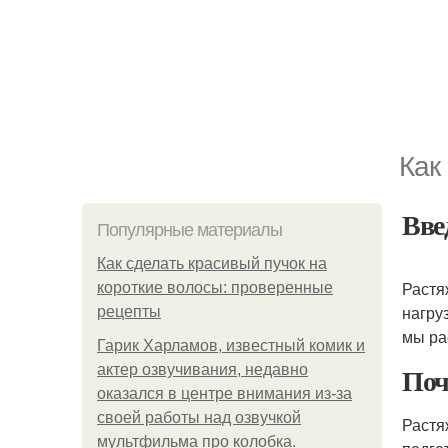
Как
Вве
Популярные материалы
Как сделать красивый пучок на
Растя
короткие волосы: проверенные
нагру
рецепты
мы ра
Гарик Харламов, известный комик и
Поч
актер озвучивания, недавно
оказался в центре внимания из-за
своей работы над озвучкой
Растя
мультфильма про колобка.