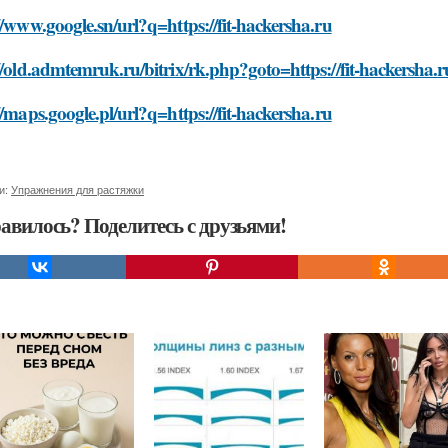
//www.google.sn/url?q=https://fit-hackersha.ru
//old.admtemruk.ru/bitrix/rk.php?goto=https://fit-hackersha.r
//maps.google.pl/url?q=https://fit-hackersha.ru
и:
Упражнения для растяжки
авилось? Поделитесь с друзьями!