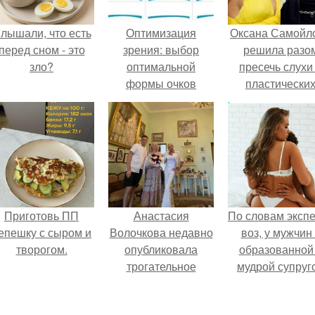
лышали, что есть
Оптимизация
Оксана Самойл
перед сном - это
зрения: выбор
решила разо
зло?
оптимальной
пресечь слухи
формы очков
пластически
операциях и
публично
прояснила
ситуацию.
Приготовь ПП
Анастасия
По словам эксп
епешку с сыром и
Волочкова недавно
воз, у мужчин 
творогом.
опубликовала
образованной
трогательное
мудрой супруг
совместное фото
вероятность
со своей мамой, к
скоропостижн