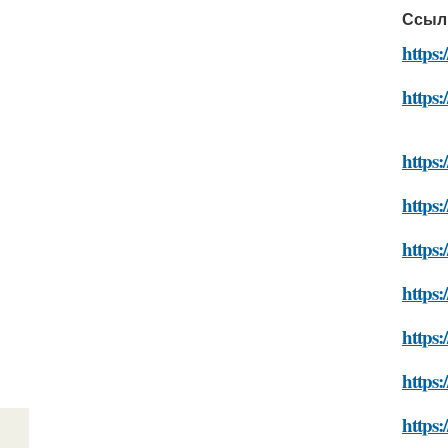
Ссыл
https:
https:
https
https:
https:
https
https:
https:
https: