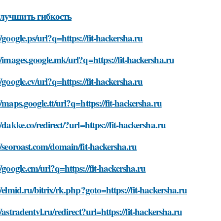
лучшить гибкость
//google.ps/url?q=https://fit-hackersha.ru
//images.google.mk/url?q=https://fit-hackersha.ru
//google.cv/url?q=https://fit-hackersha.ru
//maps.google.tt/url?q=https://fit-hackersha.ru
//dakke.co/redirect/?url=https://fit-hackersha.ru
//seoroast.com/domain/fit-hackersha.ru
//google.cm/url?q=https://fit-hackersha.ru
//elmid.ru/bitrix/rk.php?goto=https://fit-hackersha.ru
//astradentvl.ru/redirect?url=https://fit-hackersha.ru