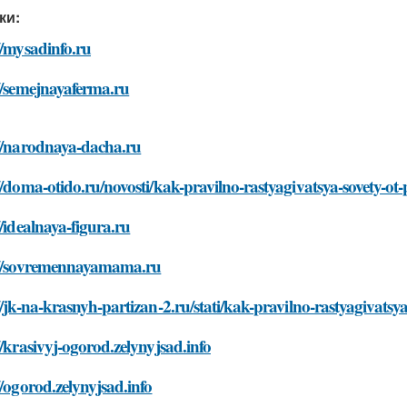
ки:
//mysadinfo.ru
//semejnayaferma.ru
://narodnaya-dacha.ru
//doma-otido.ru/novosti/kak-pravilno-rastyagivatsya-sovety-ot-
//idealnaya-figura.ru
://sovremennayamama.ru
//jk-na-krasnyh-partizan-2.ru/stati/kak-pravilno-rastyagivatsya
//krasivyj-ogorod.zelynyjsad.info
//ogorod.zelynyjsad.info