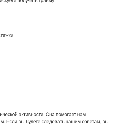
искуете получить травму.
стяжки:
зической активности. Она помогает нам
авм. Если вы будете следовать нашим советам, вы