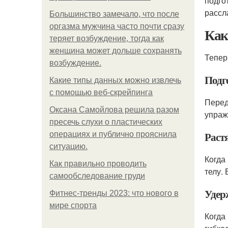
подго
рассл
Большинство замечало, что после
оргазма мужчина часто почти сразу
Ка
теряет возбуждение, тогда как
женщина может дольше сохранять
Тепер
возбуждение.
Подг
Какие типы данных можно извлечь
с помощью веб-скрейпинга
Перед
Оксана Самойлова решила разом
упраж
пресечь слухи о пластических
Раст
операциях и публично прояснила
ситуацию.
Когда
Как правильно проводить
телу.
самообследование груди
Удер
Фитнес-тренды 2023: что нового в
мире спорта
Когда