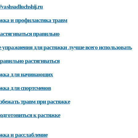
//vashsadluchshij.ru
жка и профилактика травм
астягиваться правильно
 упражнения для растяжки лучше всего использовать
равильно растягиваться
яжка для начинающих
жка для спортсменов
збежать травм при растяжке
одготовиться к растяжке
жка и расслабление