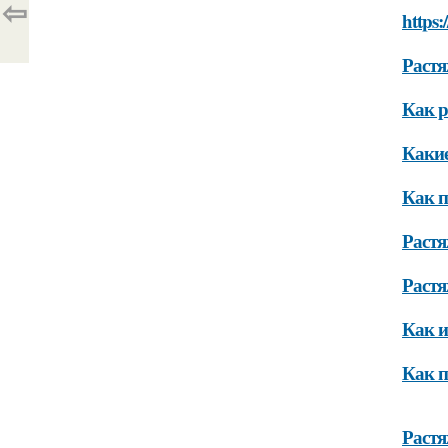
⇦
https:
Растя
Как р
Какие
Как п
Раст
Растя
Как и
Как п
Растя