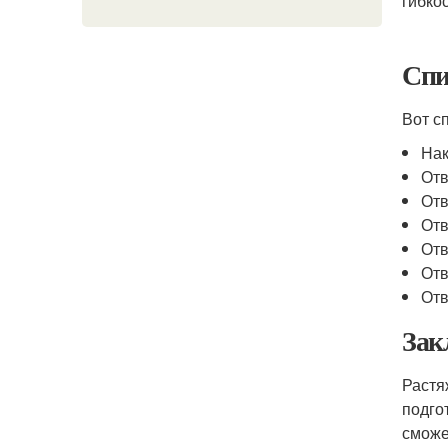
гибко
Спи
Вот с
На
Отв
Отв
Отв
Отв
Отв
Отв
Зак
Растя
подго
сможе