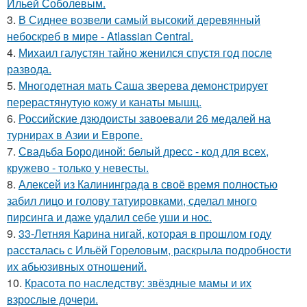
Ильей Соболевым.
3.
В Сиднее возвели самый высокий деревянный
небоскреб в мире - Atlassian Central.
4.
Михаил галустян тайно женился спустя год после
развода.
5.
Многодетная мать Саша зверева демонстрирует
перерастянутую кожу и канаты мышц.
6.
Российские дзюдоисты завоевали 26 медалей на
турнирах в Азии и Европе.
7.
Свадьба Бородиной: белый дресс - код для всех,
кружево - только у невесты.
8.
Алексей из Калининграда в своё время полностью
забил лицо и голову татуировками, сделал много
пирсинга и даже удалил себе уши и нос.
9.
33-Летняя Карина нигай, которая в прошлом году
рассталась с Ильёй Гореловым, раскрыла подробности
их абьюзивных отношений.
10.
Красота по наследству: звёздные мамы и их
взрослые дочери.