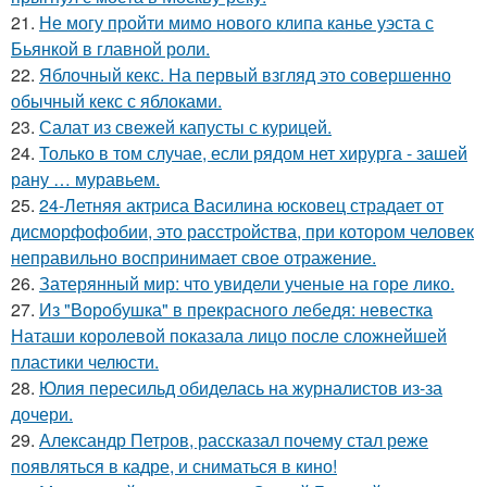
21.
Не могу пройти мимо нового клипа канье уэста с
Бьянкой в главной роли.
22.
Яблочный кекс. На первый взгляд это совершенно
обычный кекс с яблоками.
23.
Салат из свежей капусты с курицей.
24.
Только в том случае, если рядом нет хирурга - зашей
рану … муравьем.
25.
24-Летняя актриса Василина юсковец страдает от
дисморфофобии, это расстройства, при котором человек
неправильно воспринимает свое отражение.
26.
Затерянный мир: что увидели ученые на горе лико.
27.
Из "Воробушка" в прекрасного лебедя: невестка
Наташи королевой показала лицо после сложнейшей
пластики челюсти.
28.
Юлия пересильд обиделась на журналистов из-за
дочери.
29.
Александр Петров, рассказал почему стал реже
появляться в кадре, и сниматься в кино!