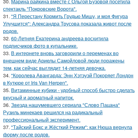
30.
Марина райкина вместе с Ольгой Бузовой посетила
спектакль "Покровские Ворота".
31.
"Я Перестану Кормить Грудью Мишу, и моя Фигура
Улучшится": Александра Трусова показала живот после
родов.
32.
60-Летняя Екатерина андреева восхитила
подписчиков фото в купальнике.
33.
В интернете вновь заговорили о переменах во
внешнем виде Ариелы Самойловой люди поражены
тем, как сейчас выглядит 14-летняя девочка.
34.
"Королева Авангарда: Энн Хэтэуэй Покоряет Лондон
в Кутюре от Iris Van Herpen".
35.
Витаминные кубики - удобный способ быстро сделать
вкусный и ароматный напиток.
36.
Звезда нашумевшего сериала "Слово Пацана"
Рузиль минекаев решился на радикальный
профессиональный эксперимент.
37.
"Тайский Бокс и Жёсткий Режим": как Нюша вернула
форму после родов.