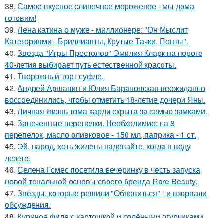
38.
Самое вкусное сливочное мороженое - мы дома
готовим!
39.
Лена катина о муже - миллионере: "Он Мыслит
Категориями - Бриллианты, Крутые Тачки, Понты".
40.
Звезда "Игры Престолов" Эмилия Кларк на пороге
40-летия выбирает путь естественной красоты.
41.
Творожный торт суфле.
42.
Андрей Аршавин и Юлия Барановская неожиданно
воссоединились, чтобы отметить 18-летие дочери Яны.
43.
Личная жизнь тома харди скрыта за семью замками.
44.
Запеченные перепелки. Необходимио: на 8
перепелок, масло оливковое - 150 мл, паприка - 1 ст.
45.
Эй, народ, хоть жилеты надевайте, когда в воду
лезете.
46.
Селена Гомес посетила вечеринку в честь запуска
новой тональной основы своего бренда Rare Beauty.
47.
Звёзды, которые решили "Обновиться" - и взорвали
обсуждения.
48.
Куриное Филе с картошкой и солёными огурчиками.