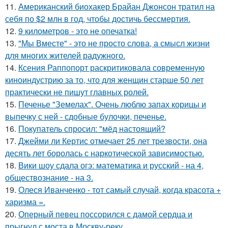
11.
Американский биохакер Брайан Джонсон тратил на
себя по $2 млн в год, чтобы достичь бессмертия.
12.
9 километров - это не опечатка!
13.
"Мы Вместе" - это не просто слова, а смысл жизни
для многих жителей радужного.
14.
Ксения Раппопорт раскритиковала современную
киноиндустрию за то, что для женщин старше 50 лет
практически не пишут главных ролей.
15.
Печенье "Земелах". Очень люблю запах корицы и
выпечку с ней - сдобные булочки, печенье.
16.
Покупатель спросил: "мёд настоящий?
17.
Джейми ли Кертис отмечает 25 лет трезвости, она
десять лет боролась с наркотической зависимостью.
18.
Вики шоу сдала огэ: математика и русский - на 4,
обществознание - на 3.
19.
Олеся Иванченко - тот самый случай, когда красота +
харизма =.
20.
Оперный певец поссорился с дамой сердца и
прыгнул с моста в Москву-реку.