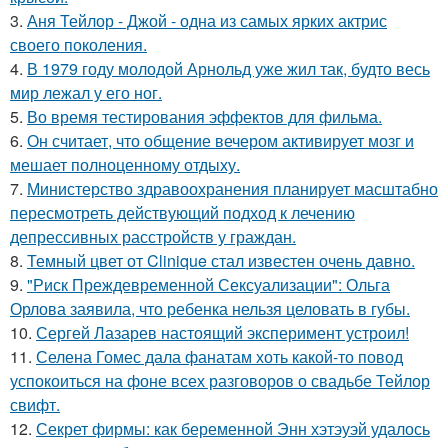
3.
Аня Тейлор - Джой - одна из самых ярких актрис
своего поколения.
4.
В 1979 году молодой Арнольд уже жил так, будто весь
мир лежал у его ног.
5.
Во время тестирования эффектов для фильма.
6.
Он считает, что общение вечером активирует мозг и
мешает полноценному отдыху.
7.
Министерство здравоохранения планирует масштабно
пересмотреть действующий подход к лечению
депрессивных расстройств у граждан.
8.
Темный цвет от Clinique стал известен очень давно.
9.
"Риск Преждевременной Сексуализации": Ольга
Орлова заявила, что ребенка нельзя целовать в губы.
10.
Сергей Лазарев настоящий эксперимент устроил!
11.
Селена Гомес дала фанатам хоть какой-то повод
успокоиться на фоне всех разговоров о свадьбе Тейлор
свифт.
12.
Секрет фирмы: как беременной Энн хэтэуэй удалось