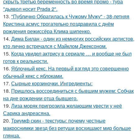
скрыть третью беременность во время промо - тура
"дьявол носит Prada 2".
13.
"Публично Обратилась к Чужому Мужу" - 38-летняя
Кристина асмус трогательно поздравила с днём
рождения режиссёра Клима шипенко.
14.
Дима Билан - один из немногих российских артистов,
кто лично встречался с Майклом Джексоном.
15.
Когда увидел актрису в сериале … и вообще не был
готов к реальности.
16.
Яблочный кекс. На первый взгляд это совершенно
обычный кекс с яблоками.
17.
Сырные корзиночки. Ингредиенты:
18.
Пришлось воссоединиться с бывшим мужем: Собчак
на дне рождении отца бывшего.
19.
Лиза моряк пригрозила желающим увести у неё
Сарика андреасяна.
20.
Триумф скин - текстуры: почему честные
макроснимки звезд без ретуши восхищают мир больше
глянца.