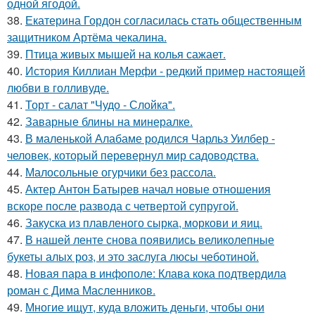
одной ягодой.
38.
Екатерина Гордон согласилась стать общественным
защитником Артёма чекалина.
39.
Птица живых мышей на колья сажает.
40.
История Киллиан Мерфи - редкий пример настоящей
любви в голливуде.
41.
Торт - салат "Чудо - Слойка".
42.
Заварные блины на минералке.
43.
В маленькой Алабаме родился Чарльз Уилбер -
человек, который перевернул мир садоводства.
44.
Малосольные огурчики без рассола.
45.
Актер Антон Батырев начал новые отношения
вскоре после развода с четвертой супругой.
46.
Закуска из плавленого сырка, моркови и яиц.
47.
В нашей ленте снова появились великолепные
букеты алых роз, и это заслуга люсы чеботиной.
48.
Новая пара в инфополе: Клава кока подтвердила
роман с Дима Масленников.
49.
Многие ищут, куда вложить деньги, чтобы они