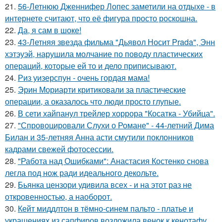
21.
56-Летнюю Дженнифер Лопес заметили на отдыхе - в
интернете считают, что её фигура просто роскошна.
22.
Да, я сам в шоке!
23.
43-Летняя звезда фильма "Дьявол Носит Prada", Энн
хэтэуэй, нарушила молчание по поводу пластических
операций, которые ей то и дело приписывают.
24.
Риз уизерспун - очень гордая мама!
25.
Эрин Мориарти критиковали за пластические
операции, а оказалось что люди просто глупые.
26.
В сети хайпанул трейлер хоррора "Косатка - Убийца".
27.
"Спровоцировали Слухи о Романе" - 44-летний Дима
Билан и 35-летняя Анна асти смутили поклонников
кадрами свежей фотосессии.
28.
"Работа над Ошибками": Анастасия Костенко снова
легла под нож ради идеального декольте.
29.
Бьянка цензори удивила всех - и на этот раз не
откровенностью, а наоборот.
30.
Кейт миддлтон в тёмно-синем пальто - платье и
украшениях из сапфиров возложила венок к кенотафу.