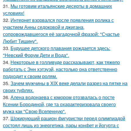
31.
Мы готовим итальянские десерты в домашних
условиях!
32.
Интернет взорвался после появления ролика с
участием Анны седоковой и джигана,
сопровождавшегося её загадочной фразой: "Счастье
Любит Тишину".
33.
Будущее детского плавания рождается здесь:
"Невский Форум Дети и Вода".
34.
Некоторые в голливуде рассказывают, как тяжело
работать с Энн хэтэуэй, настолько она ответственно
подходит к своим ролям.
35.
Зачем мужчины в XIX веке делали разрез на пятке на
своих туфлях.
36.
Алена водонаева с юмором отозвалась о посте
Ксении Бородиной, где та охарактеризовала своего
мужа как "Свою Вселенную".
37.
Шокирующий рацион фигуристки перед олимпиадой
состоял лишь из энергетика, пары конфет и йогурта с